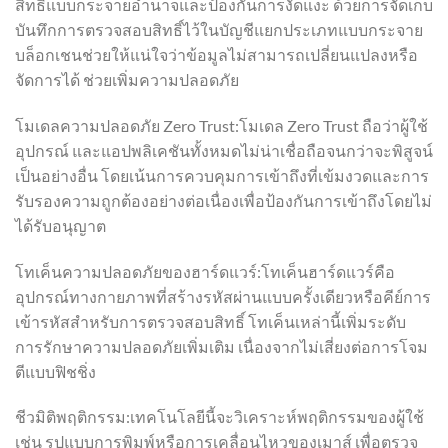
สิทธิ์แบบกระจายอำนาจและป้องกันการงัดแงะ ด้วยการจัดเก็บ
บันทึกการตรวจสอบสิทธิ์ไว้ในบัญชีแยกประเภทแบบกระจาย
บล็อกเชนช่วยให้แน่ใจว่าข้อมูลไม่สามารถเปลี่ยนแปลงหรือ
จัดการได้ ช่วยเพิ่มความปลอดภัย
โมเดลความปลอดภัย Zero Trust:โมเดล Zero Trust ถือว่าผู้ใช้
อุปกรณ์ และแอปพลิเคชันทั้งหมดไม่น่าเชื่อถือจนกว่าจะพิสูจน์
เป็นอย่างอื่น โดยเน้นการควบคุมการเข้าถึงที่เข้มงวดและการ
รับรองความถูกต้องอย่างต่อเนื่องเพื่อป้องกันการเข้าถึงโดยไม่
ได้รับอนุญาต
โทเค็นความปลอดภัยของฮาร์ดแวร์:โทเค็นฮาร์ดแวร์คือ
อุปกรณ์ทางกายภาพที่สร้างรหัสผ่านแบบครั้งเดียวหรือคีย์การ
เข้ารหัสสำหรับการตรวจสอบสิทธิ์ โทเค็นเหล่านี้เพิ่มระดับ
การรักษาความปลอดภัยเพิ่มเติม เนื่องจากไม่เสี่ยงต่อการโจม
ตีแบบฟิชชิ่ง
ชีวมิติพฤติกรรม:เทคโนโลยีนี้จะวิเคราะห์พฤติกรรมของผู้ใช้
เช่น รูปแบบการพิมพ์หรือการเคลื่อนไหวของเมาส์ เพื่อตรวจ