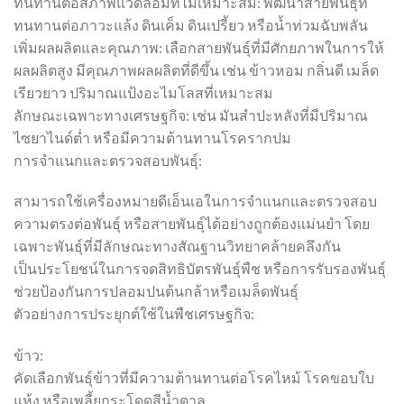
ทนทานต่อสภาพแวดล้อมที่ไม่เหมาะสม: พัฒนาสายพันธุ์ที่
ทนทานต่อภาวะแล้ง ดินเค็ม ดินเปรี้ยว หรือน้ำท่วมฉับพลัน
เพิ่มผลผลิตและคุณภาพ: เลือกสายพันธุ์ที่มีศักยภาพในการให้
ผลผลิตสูง มีคุณภาพผลผลิตที่ดีขึ้น เช่น ข้าวหอม กลิ่นดี เมล็ด
เรียวยาว ปริมาณแป้งอะไมโลสที่เหมาะสม
ลักษณะเฉพาะทางเศรษฐกิจ: เช่น มันสำปะหลังที่มีปริมาณ
ไซยาไนด์ต่ำ หรือมีความต้านทานโรครากปม
การจำแนกและตรวจสอบพันธุ์:
สามารถใช้เครื่องหมายดีเอ็นเอในการจำแนกและตรวจสอบ
ความตรงต่อพันธุ์ หรือสายพันธุ์ได้อย่างถูกต้องแม่นยำ โดย
เฉพาะพันธุ์ที่มีลักษณะทางสัณฐานวิทยาคล้ายคลึงกัน
เป็นประโยชน์ในการจดสิทธิบัตรพันธุ์พืช หรือการรับรองพันธุ์
ช่วยป้องกันการปลอมปนต้นกล้าหรือเมล็ดพันธุ์
ตัวอย่างการประยุกต์ใช้ในพืชเศรษฐกิจ:
ข้าว:
คัดเลือกพันธุ์ข้าวที่มีความต้านทานต่อโรคไหม้ โรคขอบใบ
แห้ง หรือเพลี้ยกระโดดสีน้ำตาล