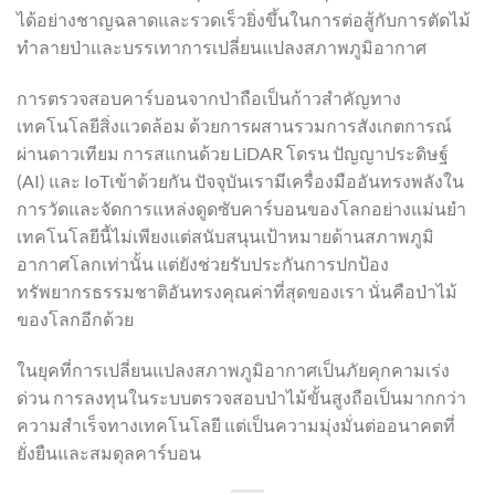
ได้อย่างชาญฉลาดและรวดเร็วยิ่งขึ้นในการต่อสู้กับการตัดไม้
ทำลายป่าและบรรเทาการเปลี่ยนแปลงสภาพภูมิอากาศ
การตรวจสอบคาร์บอนจากป่าถือเป็นก้าวสำคัญทาง
เทคโนโลยีสิ่งแวดล้อม ด้วยการผสานรวมการสังเกตการณ์
ผ่านดาวเทียม การสแกนด้วย LiDAR โดรน ปัญญาประดิษฐ์
(AI) และ IoTเข้าด้วยกัน ปัจจุบันเรามีเครื่องมืออันทรงพลังใน
การวัดและจัดการแหล่งดูดซับคาร์บอนของโลกอย่างแม่นยำ
เทคโนโลยีนี้ไม่เพียงแต่สนับสนุนเป้าหมายด้านสภาพภูมิ
อากาศโลกเท่านั้น แต่ยังช่วยรับประกันการปกป้อง
ทรัพยากรธรรมชาติอันทรงคุณค่าที่สุดของเรา นั่นคือป่าไม้
ของโลกอีกด้วย
ในยุคที่การเปลี่ยนแปลงสภาพภูมิอากาศเป็นภัยคุกคามเร่ง
ด่วน การลงทุนในระบบตรวจสอบป่าไม้ขั้นสูงถือเป็นมากกว่า
ความสำเร็จทางเทคโนโลยี แต่เป็นความมุ่งมั่นต่ออนาคตที่
ยั่งยืนและสมดุลคาร์บอน