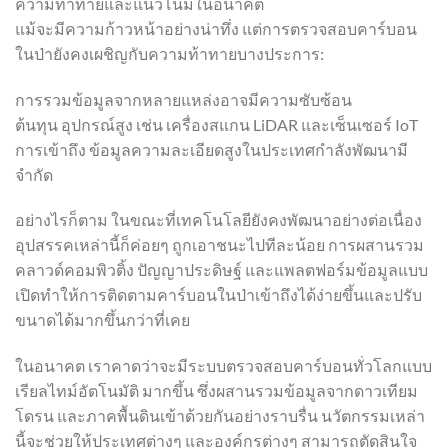
ความท้าทายและแนวโน้มในอนาคต
แม้จะมีความก้าวหน้าอย่างน่าทึ่ง แต่การตรวจสอบคาร์บอน
ในป่ายังคงเผชิญกับความท้าทายบางประการ:
การรวมข้อมูลจากหลายแหล่งอาจมีความซับซ้อน
ต้นทุน อุปกรณ์สูง เช่น เครื่องสแกน LiDAR และเซ็นเซอร์ IoT
การเข้าถึง ข้อมูลความละเอียดสูงในประเทศกำลังพัฒนามี
จำกัด
อย่างไรก็ตาม ในขณะที่เทคโนโลยียังคงพัฒนาอย่างต่อเนื่อง
อุปสรรคเหล่านี้ก็ค่อยๆ ถูกเอาชนะไปทีละน้อย การผสานรวม
คลาวด์คอมพิวติ้ง ปัญญาประดิษฐ์ และแพลตฟอร์มข้อมูลแบบ
เปิดทำให้การติดตามคาร์บอนในป่าเข้าถึงได้ง่ายขึ้นและปรับ
ขนาดได้มากขึ้นกว่าที่เคย
ในอนาคต เราคาดว่าจะมีระบบตรวจสอบคาร์บอนทั่วโลกแบบ
เรียลไทม์อัตโนมัติ มากขึ้น ซึ่งผสานรวมข้อมูลจากดาวเทียม
โดรน และภาคพื้นดินเข้าด้วยกันอย่างราบรื่น นวัตกรรมเหล่า
นี้จะช่วยให้ประเทศต่างๆ และองค์กรต่างๆ สามารถตัดสินใจ