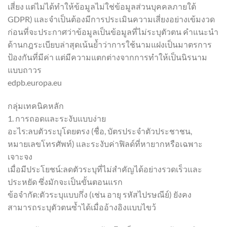
เสี่ยง แต่ไม่ได้ทำให้ข้อมูลไม่ใช่ข้อมูลส่วนบุคคลภายใต้
GDPR) และจำเป็นต้องมีการประเมินความเสี่ยงอย่างเข้มงวด
ก่อนที่จะประกาศว่าข้อมูลเป็นข้อมูลที่ไม่ระบุตัวตน คำแนะนำ
ด้านกฎระเบียบล่าสุดเน้นย้ำว่าการใช้นามแฝงเป็นมาตรการ
ป้องกันที่มีค่า แต่มีความแตกต่างจากการทำให้เป็นนิรนาม
แบบถาวร
edpb.europa.eu
กลุ่มเทคนิคหลัก
1. การถอดและระงับแบบง่าย
อะไร:ลบตัวระบุโดยตรง (ชื่อ, บัตรประจำตัวประชาชน,
หมายเลขโทรศัพท์) และระงับค่าฟิลด์ที่หายากหรือเฉพาะ
เจาะจง
เมื่อมีประโยชน์:ลดตัวระบุที่ไม่สำคัญได้อย่างรวดเร็วและ
ประหยัด ซึ่งมักจะเป็นขั้นตอนแรก
ข้อจำกัด:ตัวระบุแบบกึ่ง (เช่น อายุ รหัสไปรษณีย์) ยังคง
สามารถระบุตัวตนซ้ำได้เมื่ออ้างอิงแบบไขว้