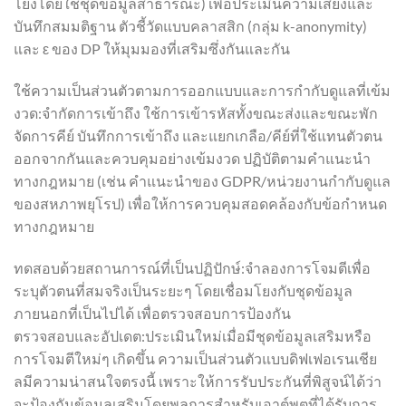
โยงโดยใช้ชุดข้อมูลสาธารณะ) เพื่อประเมินความเสี่ยงและ
บันทึกสมมติฐาน ตัวชี้วัดแบบคลาสสิก (กลุ่ม k-anonymity)
และ ε ของ DP ให้มุมมองที่เสริมซึ่งกันและกัน
ใช้ความเป็นส่วนตัวตามการออกแบบและการกำกับดูแลที่เข้ม
งวด:จำกัดการเข้าถึง ใช้การเข้ารหัสทั้งขณะส่งและขณะพัก
จัดการคีย์ บันทึกการเข้าถึง และแยกเกลือ/คีย์ที่ใช้แทนตัวตน
ออกจากกันและควบคุมอย่างเข้มงวด ปฏิบัติตามคำแนะนำ
ทางกฎหมาย (เช่น คำแนะนำของ GDPR/หน่วยงานกำกับดูแล
ของสหภาพยุโรป) เพื่อให้การควบคุมสอดคล้องกับข้อกำหนด
ทางกฎหมาย
ทดสอบด้วยสถานการณ์ที่เป็นปฏิปักษ์:จำลองการโจมตีเพื่อ
ระบุตัวตนที่สมจริงเป็นระยะๆ โดยเชื่อมโยงกับชุดข้อมูล
ภายนอกที่เป็นไปได้ เพื่อตรวจสอบการป้องกัน
ตรวจสอบและอัปเดต:ประเมินใหม่เมื่อมีชุดข้อมูลเสริมหรือ
การโจมตีใหม่ๆ เกิดขึ้น ความเป็นส่วนตัวแบบดิฟเฟอเรนเชีย
ลมีความน่าสนใจตรงนี้ เพราะให้การรับประกันที่พิสูจน์ได้ว่า
จะป้องกันข้อมูลเสริมโดยพลการสำหรับเอาต์พุตที่ได้รับการ