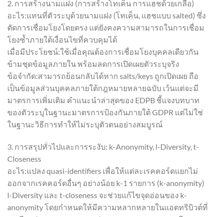
2. การสร้างนามแฝง (การสร้างโทเค็น การแฮชด้วยเกลือ)
อะไร:แทนที่ตัวระบุด้วยนามแฝง (โทเค็น, แฮชแบบ salted) ซึ่ง
ตัดการเชื่อมโยงโดยตรง แต่ยังคงความสามารถในการเชื่อม
โยงซ้ำภายใต้เงื่อนไขที่ควบคุมได้
เมื่อมีประโยชน์:ใช้เมื่อคุณต้องการเชื่อมโยงบุคคลเดียวกัน
ข้ามชุดข้อมูลภายใน พร้อมลดการเปิดเผยตัวระบุจริง
ข้อจำกัด:สามารถย้อนกลับได้หาก salts/keys ถูกเปิดเผย ถือ
เป็นข้อมูลส่วนบุคคลภายใต้กฎหมายหลายฉบับ เว้นแต่จะมี
มาตรการเพิ่มเติม คำแนะนำล่าสุดของ EDPB ชี้แจงบทบาท
ของตัวระบุในฐานะมาตรการป้องกันภายใต้ GDPR แต่ไม่ใช่
ในฐานะวิธีการทำให้ไม่ระบุตัวตนอย่างสมบูรณ์
3. การสรุปทั่วไปและการระงับ: k-Anonymity, l-Diversity, t-
Closeness
อะไร:แปลง quasi-identifiers เพื่อให้แต่ละเรคคอร์ดแยกไม่
ออกจากเรคคอร์ดอื่นๆ อย่างน้อย k-1 รายการ (k-anonymity)
l-Diversity และ t-closeness จะช่วยแก้ไขจุดอ่อนของ k-
anonymity โดยกำหนดให้มีความหลากหลายในแอตทริบิวต์ที่