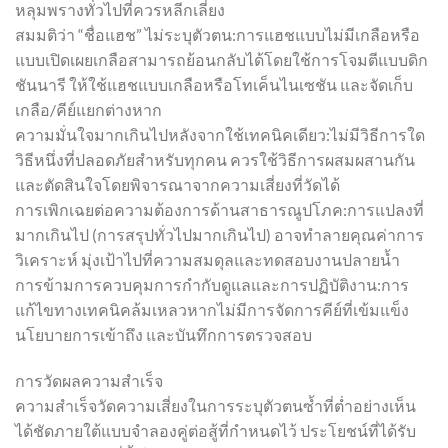
หลุมพรางทั่วไปที่ควรหลีกเลี่ยง
สมมติว่า “ชื่อแฮช” ไม่ระบุตัวตน:การแฮชแบบไม่มีเกลือหรือ
แบบเปิดเผยเกลือสามารถย้อนกลับได้โดยใช้การโจมตีแบบดิก
ชันนารี ให้ใช้แฮชแบบเกลือหรือโทเค็นไนเซชัน และจัดเก็บ
เกลือ/คีย์แยกต่างหาก
ความมั่นใจมากเกินไปหลังจากใช้เทคนิคเดียว:ไม่มีวิธีการใด
วิธีหนึ่งที่ปลอดภัยสำหรับทุกคน ควรใช้วิธีการผสมผสานกัน
และตัดสินใจโดยพิจารณาจากความเสี่ยงที่วัดได้
การเพิกเฉยต่อความต้องการด้านสาธารณูปโภค:การแปลงที่
มากเกินไป (การสรุปทั่วไปมากเกินไป) อาจทำลายคุณค่าการ
วิเคราะห์ มุ่งเป้าไปที่ความสมดุลและทดสอบงานปลายน้ำ
การข้ามการควบคุมการกำกับดูแลและการปฏิบัติงาน:การ
แก้ไขทางเทคนิคล้มเหลวหากไม่มีการจัดการคีย์ที่เข้มแข็ง
นโยบายการเข้าถึง และบันทึกการตรวจสอบ
การวัดผลความสำเร็จ
ความสำเร็จวัดความเสี่ยงในการระบุตัวตนซ้ำที่ต่ำอย่างเห็น
ได้ชัดภายใต้แบบจำลองคู่ต่อสู้ที่กำหนดไว้ ประโยชน์ที่ได้รับ