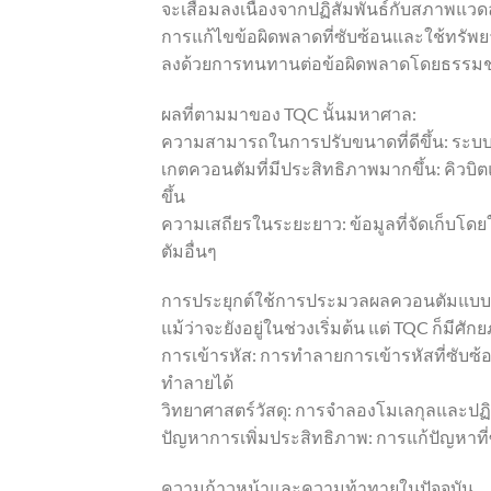
จะเสื่อมลงเนื่องจากปฏิสัมพันธ์กับสภาพแ
การแก้ไขข้อผิดพลาดที่ซับซ้อนและใช้ทรั
ลงด้วยการทนทานต่อข้อผิดพลาดโดยธรรมช
ผลที่ตามมาของ TQC นั้นมหาศาล:
ความสามารถในการปรับขนาดที่ดีขึ้น: ระบบ
เกตควอนตัมที่มีประสิทธิภาพมากขึ้น: คิ
ขึ้น
ความเสถียรในระยะยาว: ข้อมูลที่จัดเก็บ
ตัมอื่นๆ
การประยุกต์ใช้การประมวลผลควอนตัมแบ
แม้ว่าจะยังอยู่ในช่วงเริ่มต้น แต่ TQC ก็มีศักยภ
การเข้ารหัส: การทำลายการเข้ารหัสที่ซับซ
ทำลายได้
วิทยาศาสตร์วัสดุ: การจำลองโมเลกุลและปฏ
ปัญหาการเพิ่มประสิทธิภาพ: การแก้ปัญหาที่
ความก้าวหน้าและความท้าทายในปัจจุบัน