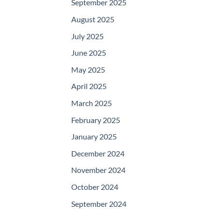
September 2025
August 2025
July 2025
June 2025
May 2025
April 2025
March 2025
February 2025
January 2025
December 2024
November 2024
October 2024
September 2024