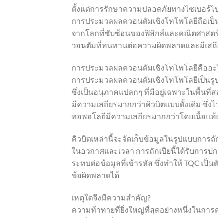
ตั้งแต่การรักษาความปลอดภัยทางไซเบอร์
การประมวลผลควอนตัมเชิงโทโพโลยีถือเป็นวิธ
จากโลกที่ซับซ้อนของฟิสิกส์และคณิตศาสตร
วอนตัมที่ทนทานต่อความผิดพลาดและมีเสถี
การประมวลผลควอนตัมเชิงโทโพโลยีคืออะ
การประมวลผลควอนตัมเชิงโทโพโลยีเป็นรู
ซึ่งเป็นอนุภาคแปลกๆ ที่มีอยู่เฉพาะในพื้นท
มีความเสถียรมากกว่าคิวบิตแบบดั้งเดิม ซึ่
ทอพอโลยีมีความเสถียรมากกว่าโดยเนื้อแ
คิวบิตเหล่านี้จะจัดเก็บข้อมูลในรูปแบบการ
ในอวกาศและเวลา การถักเปียนี้ได้รับการป
ระทบต่อข้อมูลที่เข้ารหัส ซึ่งทำให้ TQC เป
ข้อผิดพลาดได้
เหตุใดจึงมีความสำคัญ?
ความท้าทายที่ยิ่งใหญ่ที่สุดอย่างหนึ่งใน