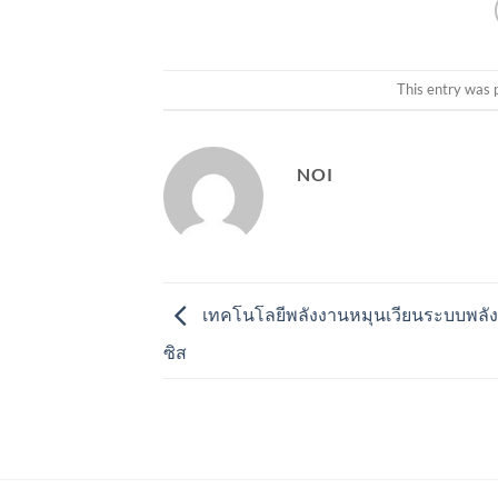
This entry was 
NOI
เทคโนโลยีพลังงานหมุนเวียนระบบพล
ซิส