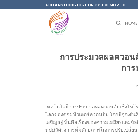
Skip
ADD ANYTHING HERE OR JUST REMOVE IT...
to
content
HOME
การประมวลผลควอนตัม
การ
เทคโนโลยีการประมวลผลควอนตัมเชิงโทโพโลย
โลกของคอมพิวเตอร์ควอนตัม โดยมีจุดเด่นค
เผชิญอยู่ นั่นคือเรื่องของความเสถียรแ
ที่ปฏิวัติวงการที่มีศักยภาพในการปรับเปลี่