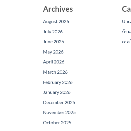
Archives
Ca
August 2026
Unc
July 2026
บ้าน
June 2026
เทค
May 2026
April 2026
March 2026
February 2026
January 2026
December 2025
November 2025
October 2025