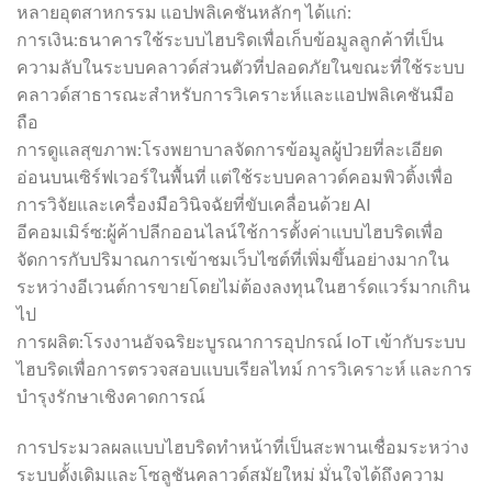
หลายอุตสาหกรรม แอปพลิเคชันหลักๆ ได้แก่:
การเงิน:ธนาคารใช้ระบบไฮบริดเพื่อเก็บข้อมูลลูกค้าที่เป็น
ความลับในระบบคลาวด์ส่วนตัวที่ปลอดภัยในขณะที่ใช้ระบบ
คลาวด์สาธารณะสำหรับการวิเคราะห์และแอปพลิเคชันมือ
ถือ
การดูแลสุขภาพ:โรงพยาบาลจัดการข้อมูลผู้ป่วยที่ละเอียด
อ่อนบนเซิร์ฟเวอร์ในพื้นที่ แต่ใช้ระบบคลาวด์คอมพิวติ้งเพื่อ
การวิจัยและเครื่องมือวินิจฉัยที่ขับเคลื่อนด้วย AI
อีคอมเมิร์ซ:ผู้ค้าปลีกออนไลน์ใช้การตั้งค่าแบบไฮบริดเพื่อ
จัดการกับปริมาณการเข้าชมเว็บไซต์ที่เพิ่มขึ้นอย่างมากใน
ระหว่างอีเวนต์การขายโดยไม่ต้องลงทุนในฮาร์ดแวร์มากเกิน
ไป
การผลิต:โรงงานอัจฉริยะบูรณาการอุปกรณ์ IoT เข้ากับระบบ
ไฮบริดเพื่อการตรวจสอบแบบเรียลไทม์ การวิเคราะห์ และการ
บำรุงรักษาเชิงคาดการณ์
การประมวลผลแบบไฮบริดทำหน้าที่เป็นสะพานเชื่อมระหว่าง
ระบบดั้งเดิมและโซลูชันคลาวด์สมัยใหม่ มั่นใจได้ถึงความ