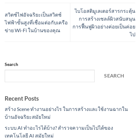
ไบโอสติมูเลเตอร์สารกระตุ้น
สวิตช์ไฟอัจฉริยะเป็นสวิตช์
การสร้างเซลล์ผิวสนับสนุน
ไฟฟ้าขั้นสูงที่เชื่อมต่อกับเครือ
การฟื้นฟูผิวอย่างค่อยเป็นค่อย
ข่าย Wi-Fi ในบ้านของคุณ
ไป
Search
SEARCH
Recent Posts
สร้าง Scene ทำงานอย่างไร ในการสร้างและใช้งานฉากใน
บ้านอัจฉริยะสมัยใหม่
ระบบ AI ทำอะไรได้บ้าง? สำรวจความเป็นไปได้ของ
เทคโนโลยี AI สมัยใหม่