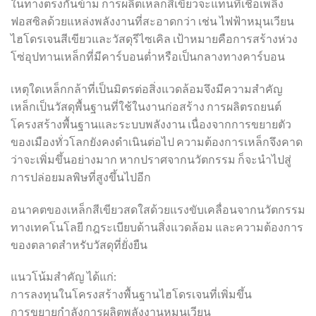
ในทางตรงกันข้าม การผลิตเหล็กสีเขียวจะแทนที่เชื้อเพลิง
ฟอสซิลด้วยแหล่งพลังงานที่สะอาดกว่า เช่น ไฟฟ้าหมุนเวียน
ไฮโดรเจนสีเขียวและวัสดุรีไซเคิล เป้าหมายคือการสร้างห่วง
โซ่อุปทานเหล็กที่มีคาร์บอนต่ำหรือเป็นกลางทางคาร์บอน
เหตุใดเหล็กกล้าที่เป็นมิตรต่อสิ่งแวดล้อมจึงมีความสำคัญ
เหล็กเป็นวัสดุพื้นฐานที่ใช้ในงานก่อสร้าง การผลิตรถยนต์
โครงสร้างพื้นฐานและระบบพลังงาน เนื่องจากการขยายตัว
ของเมืองทั่วโลกยังคงดำเนินต่อไป ความต้องการเหล็กจึงคาด
ว่าจะเพิ่มขึ้นอย่างมาก หากปราศจากนวัตกรรม ก็จะนำไปสู่
การปล่อยมลพิษที่สูงขึ้นไปอีก
อนาคตของเหล็กสีเขียวสดใสด้วยแรงขับเคลื่อนจากนวัตกรรม
ทางเทคโนโลยี กฎระเบียบด้านสิ่งแวดล้อม และความต้องการ
ของตลาดสำหรับวัสดุที่ยั่งยืน
แนวโน้มสำคัญ ได้แก่:
การลงทุนในโครงสร้างพื้นฐานไฮโดรเจนที่เพิ่มขึ้น
การขยายกำลังการผลิตพลังงานหมุนเวียน