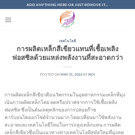
Skip
ADD ANYTHING HERE OR JUST REMOVE IT...
to
content
เทคโนโลยี
การผลิตเหล็กสีเขียวแทนที่เชื้อเพลิง
ฟอสซิลด้วยแหล่งพลังงานที่สะอาดกว่า
POSTED ON
MAY 31, 2026
BY
NOI
การผลิตเหล็กสีเขียวคือนวัตกรรมในอุตสาหกรรมเหล็กที่มุ่ง
เน้นการผลิตเหล็กโดย ลดหรือปราศจากการใช้เชื้อเพลิง
ฟอสซิล ซึ่งเป็นต้นเหตุหลักของการปล่อยก๊าซ
คาร์บอนไดออกไซด์จำนวนมาก โดยเปลี่ยนมาใช้พลังงาน
สะอาดและเทคโนโลยีใหม่ในการถลุงเหล็กแทน การผลิต
เหล็กสีเขียวซึ่งเป็นแนวทางทางเทคโนโลยีสมัยใหม่ที่มุ่งลด