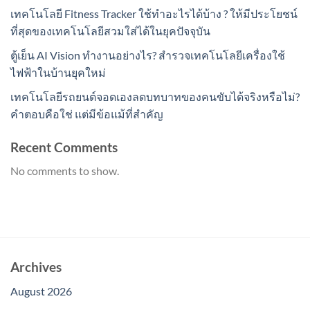
เทคโนโลยี Fitness Tracker ใช้ทำอะไรได้บ้าง ? ให้มีประโยชน์
ที่สุดของเทคโนโลยีสวมใส่ได้ในยุคปัจจุบัน
ตู้เย็น AI Vision ทำงานอย่างไร? สำรวจเทคโนโลยีเครื่องใช้
ไฟฟ้าในบ้านยุคใหม่
เทคโนโลยีรถยนต์จอดเองลดบทบาทของคนขับได้จริงหรือไม่?
คำตอบคือใช่ แต่มีข้อแม้ที่สำคัญ
Recent Comments
No comments to show.
Archives
August 2026