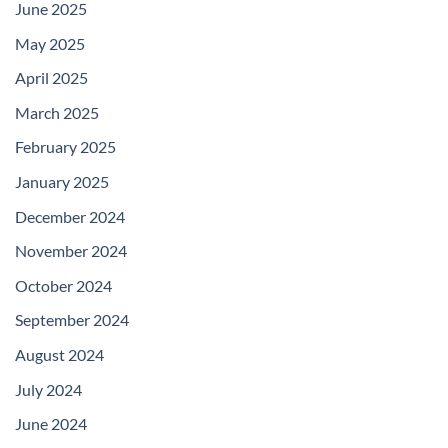
June 2025
May 2025
April 2025
March 2025
February 2025
January 2025
December 2024
November 2024
October 2024
September 2024
August 2024
July 2024
June 2024