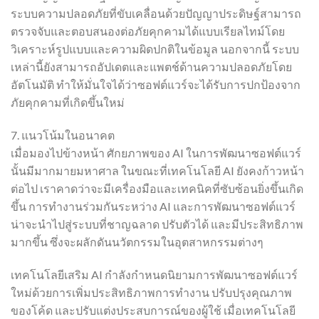
ระบบความปลอดภัยที่ขับเคลื่อนด้วยปัญญาประดิษฐ์สามารถ
ตรวจจับและตอบสนองต่อภัยคุกคามได้แบบเรียลไทม์โดย
วิเคราะห์รูปแบบและความผิดปกติในข้อมูล นอกจากนี้ ระบบ
เหล่านี้ยังสามารถอัปเดตและแพตช์ด้านความปลอดภัยโดย
อัตโนมัติ ทำให้มั่นใจได้ว่าซอฟต์แวร์จะได้รับการปกป้องจาก
ภัยคุกคามที่เกิดขึ้นใหม่
7. แนวโน้มในอนาคต
เมื่อมองไปข้างหน้า ศักยภาพของ AI ในการพัฒนาซอฟต์แวร์
นั้นมีมากมายมหาศาล ในขณะที่เทคโนโลยี AI ยังคงก้าวหน้า
ต่อไป เราคาดว่าจะมีเครื่องมือและเทคนิคที่ซับซ้อนยิ่งขึ้นเกิด
ขึ้น การทำงานร่วมกันระหว่าง AI และการพัฒนาซอฟต์แวร์
น่าจะนำไปสู่ระบบที่ชาญฉลาด ปรับตัวได้ และมีประสิทธิภาพ
มากขึ้น ซึ่งจะผลักดันนวัตกรรมในอุตสาหกรรมต่างๆ
เทคโนโลยีเสริม AI กำลังกำหนดนิยามการพัฒนาซอฟต์แวร์
ใหม่ด้วยการเพิ่มประสิทธิภาพการทำงาน ปรับปรุงคุณภาพ
ของโค้ด และปรับแต่งประสบการณ์ของผู้ใช้ เมื่อเทคโนโลยี