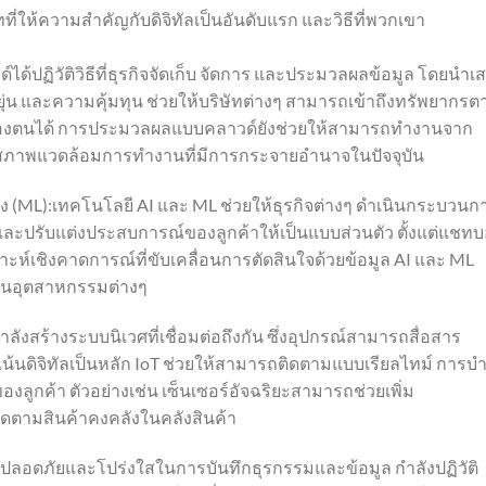
ทที่ให้ความสำคัญกับดิจิทัลเป็นอันดับแรก และวิธีที่พวกเขา
ปฏิวัติวิธีที่ธุรกิจจัดเก็บ จัดการ และประมวลผลข้อมูล โดยนำเ
และความคุ้มทุน ช่วยให้บริษัทต่างๆ สามารถเข้าถึงทรัพยากรต
องตนได้ การประมวลผลแบบคลาวด์ยังช่วยให้สามารถทำงานจาก
นสภาพแวดล้อมการทำงานที่มีการกระจายอำนาจในปัจจุบัน
่อง (ML):เทคโนโลยี AI และ ML ช่วยให้ธุรกิจต่างๆ ดำเนินกระบวนก
ูล และปรับแต่งประสบการณ์ของลูกค้าให้เป็นแบบส่วนตัว ตั้งแต่แชท
าะห์เชิงคาดการณ์ที่ขับเคลื่อนการตัดสินใจด้วยข้อมูล AI และ ML
ในอุตสาหกรรมต่างๆ
ำลังสร้างระบบนิเวศที่เชื่อมต่อถึงกัน ซึ่งอุปกรณ์สามารถสื่อสาร
เน้นดิจิทัลเป็นหลัก IoT ช่วยให้สามารถติดตามแบบเรียลไทม์ การบำ
งลูกค้า ตัวอย่างเช่น เซ็นเซอร์อัจฉริยะสามารถช่วยเพิ่ม
ดตามสินค้าคงคลังในคลังสินค้า
่ปลอดภัยและโปร่งใสในการบันทึกธุรกรรมและข้อมูล กำลังปฏิวัติ