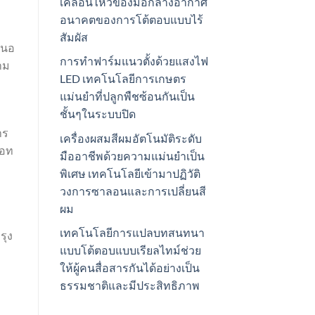
เคลื่อนไหวของมือกลางอากาศ
อนาคตของการโต้ตอบแบบไร้
สัมผัส
สนอ
การทำฟาร์มแนวตั้งด้วยแสงไฟ
าม
LED เทคโนโลยีการเกษตร
แม่นยำที่ปลูกพืชซ้อนกันเป็น
ชั้นๆในระบบปิด
าร
เครื่องผสมสีผมอัตโนมัติระดับ
บอท
มืออาชีพด้วยความแม่นยำเป็น
พิเศษ เทคโนโลยีเข้ามาปฏิวัติ
วงการซาลอนและการเปลี่ยนสี
ผม
เทคโนโลยีการแปลบทสนทนา
รุง
แบบโต้ตอบแบบเรียลไทม์ช่วย
ให้ผู้คนสื่อสารกันได้อย่างเป็น
ธรรมชาติและมีประสิทธิภาพ