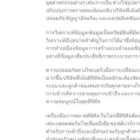
อุตสาหกรรมต่างๆ เช่น การเงิน ห่วงโซ่อุ
ปรับปรุงการตรวจสอบย้อนกลับ บริษัทที่เน้น
ปลอดภัย สัญญาอัจฉริยะ และแอปพลิเคชั
การวิเคราะห์ข้อมูล:ข้อมูลเป็นทรัพย์สินที่ม
วิเคราะห์มีบทบาทสำคัญในการได้มาซึ่งข้อมูล
การทำเหมืองข้อมูล การสร้างแบบจำลองเชิงคา
อย่างมีข้อมูล เพิ่มประสิทธิภาพกระบวนการ
ความปลอดภัยทางไซเบอร์:เมื่อการเปลี่ยนแป
มากขึ้น บริษัทที่เน้นดิจิทัลเป็นหลักจะต้
ระบบ และลูกค้าของตนจากภัยคุกคามทางไซเ
การเข้ารหัส การควบคุมการเข้าถึง และกา
ความสมบูรณ์ในยุคดิจิทัล
เครื่องมือการตลาดดิจิทัล:ในโลกที่ดิจิทัลต้อ
เช่น แพลตฟอร์มโซเชียลมีเดีย ซอฟต์แวร์การต
สำหรับการเข้าถึงและมีส่วนร่วมกับลูกค้าทา
กำหนดเป้าหมายผู้ชมที่เหมาะสมด้วยเนื้