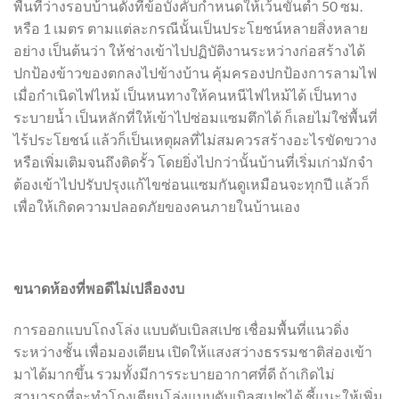
พื้นที่ว่างรอบบ้านดังที่ข้อบังคับกำหนดให้เว้นขั้นต่ำ 50 ซม.
หรือ 1 เมตร ตามแต่ละกรณีนั้นเป็นประโยชน์หลายสิ่งหลาย
อย่าง เป็นต้นว่า ให้ช่างเข้าไปปฏิบัติงานระหว่างก่อสร้างได้
ปกป้องข้าวของตกลงไปข้างบ้าน คุ้มครองปกป้องการลามไฟ
เมื่อกำเนิดไฟไหม้ เป็นหนทางให้คนหนีไฟไหม้ได้ เป็นทาง
ระบายน้ำ เป็นหลักที่ให้เข้าไปซ่อมแซมตึกได้ ก็เลยไม่ใช่พื้นที่
ไร้ประโยชน์ แล้วก็เป็นเหตุผลที่ไม่สมควรสร้างอะไรขัดขวาง
หรือเพิ่มเติมจนถึงติดรั้ว โดยยิ่งไปกว่านั้นบ้านที่เริ่มเก่ามักจำ
ต้องเข้าไปปรับปรุงแก้ไขซ่อนแซมกันดูเหมือนจะทุกปี แล้วก็
เพื่อให้เกิดความปลอดภัยของคนภายในบ้านเอง
ขนาดห้องที่พอดีไม่เปลืองงบ
การออกแบบโถงโล่ง แบบดับเบิลสเปซ เชื่อมพื้นที่แนวดิ่ง
ระหว่างชั้น เพื่อมองเตียน เปิดให้แสงสว่างธรรมชาติส่องเข้า
มาได้มากขึ้น รวมทั้งมีการระบายอากาศที่ดี ถ้าเกิดไม่
สามารถที่จะทำโถงเตียนโล่งแบบดับเบิลสเปซได้ ชี้แนะให้เพิ่ม