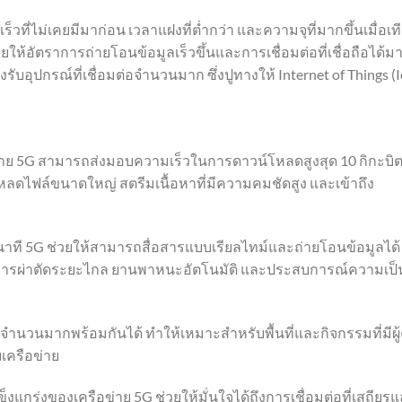
ร็วที่ไม่เคยมีมาก่อน เวลาแฝงที่ต่ำกว่า และความจุที่มากขึ้นเมื่อเท
วยให้อัตราการถ่ายโอนข้อมูลเร็วขึ้นและการเชื่อมต่อที่เชื่อถือได้ม
ับอุปกรณ์ที่เชื่อมต่อจำนวนมาก ซึ่งปูทางให้ Internet of Things (I
ือข่าย 5G สามารถส่งมอบความเร็วในการดาวน์โหลดสูงสุด 10 กิกะบิต
โหลดไฟล์ขนาดใหญ่ สตรีมเนื้อหาที่มีความคมชัดสูง และเข้าถึง
ลิวินาที 5G ช่วยให้สามารถสื่อสารแบบเรียลไทม์และถ่ายโอนข้อมูลได้
ช่น การผ่าตัดระยะไกล ยานพาหนะอัตโนมัติ และประสบการณ์ความเป็
ณ์จำนวนมากพร้อมกันได้ ทำให้เหมาะสำหรับพื้นที่และกิจกรรมที่มีผู
เครือข่าย
ข็งแกร่งของเครือข่าย 5G ช่วยให้มั่นใจได้ถึงการเชื่อมต่อที่เสถียร