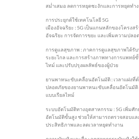
สม่ำเสมอ ลดการหยุดชะงักและการหยุดทำงาน
การประยุกต์ใช้เทคโนโลยี 5G
เมืองอัจฉริยะ : 5G เป็นแกนหลักของโครงสร
อัจฉริยะ การจัดการขยะ และเพิ่มความปลอ
การดูแลสุขภาพ : ภาคการดูแลสุขภาพได้รั
ระยะไกล และการสร้างภาพทางการแพทย์ขั้
ไทม์ และปรับปรุงผลลัพธ์ของผู้ป่วย
ยานพาหนะขับเคลื่อนอัตโนมัติ : เวลาแฝงที่ต
ปลอดภัยของยานพาหนะขับเคลื่อนอัตโนมัต
แบบเรียลไทม์
ระบบอัตโนมัติทางอุตสาหกรรม : 5G เพิ่
อัตโนมัติขั้นสูง ช่วยให้สามารถตรวจสอบแล
ประสิทธิภาพและลดเวลาหยุดทำงาน
ความบันเทิงและสื่อ : อุตสาหกรรมบันเทิงใช