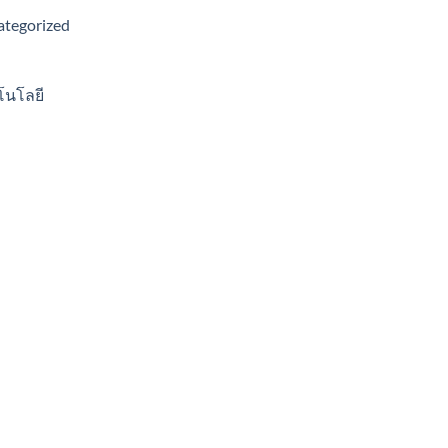
ategorized
โนโลยี