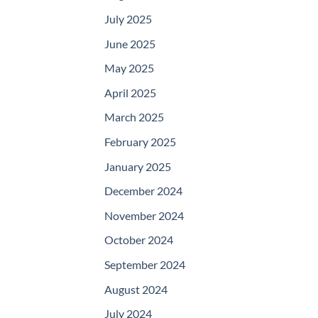
July 2025
June 2025
May 2025
April 2025
March 2025
February 2025
January 2025
December 2024
November 2024
October 2024
September 2024
August 2024
July 2024