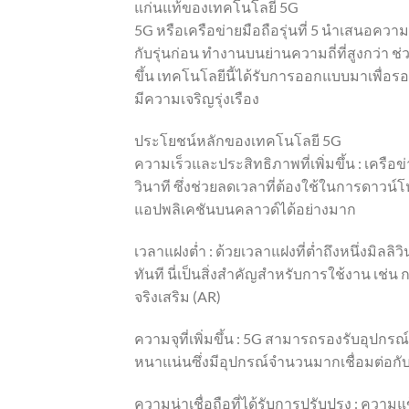
แก่นแท้ของเทคโนโลยี 5G
5G หรือเครือข่ายมือถือรุ่นที่ 5 นำเสนอความเ
กับรุ่นก่อน ทำงานบนย่านความถี่ที่สูงกว่า ช่
ขึ้น เทคโนโลยีนี้ได้รับการออกแบบมาเพื่อรองร
มีความเจริญรุ่งเรือง
ประโยชน์หลักของเทคโนโลยี 5G
ความเร็วและประสิทธิภาพที่เพิ่มขึ้น : เคร
วินาที ซึ่งช่วยลดเวลาที่ต้องใช้ในการดาวน์
แอปพลิเคชันบนคลาวด์ได้อย่างมาก
เวลาแฝงต่ำ : ด้วยเวลาแฝงที่ต่ำถึงหนึ่งมิล
ทันที นี่เป็นสิ่งสำคัญสำหรับการใช้งาน เ
จริงเสริม (AR)
ความจุที่เพิ่มขึ้น : 5G สามารถรองรับอุปกร
หนาแน่นซึ่งมีอุปกรณ์จำนวนมากเชื่อมต่อกับ
ความน่าเชื่อถือที่ได้รับการปรับปรุง : ความแ