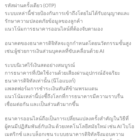
รหัสผ่านครั้งเดียว (OTP)
ระบบเหล่านี้ช่วยป้องกันการเข้าถึงโดยไม่ได้รับอนุญาตและ
รักษาความปลอดภัยข้อมูลของลูกค้า
แนวโน้มการธนาคารออนไลน์ที่ต้องจับตามอง
อนาคตของธนาคารดิจิทัลจะถูกกำหนดโดยนวัตกรรมขั้นสูง
เช่น:ผู้ช่วยการเงินส่วนบุคคลที่ขับเคลื่อนด้วย AI
ระบบนิเวศไร้เงินสดอย่างสมบูรณ์
การธนาคารที่เปิดใช้งานด้วยเสียงผ่านอุปกรณ์อัจฉริยะ
ธนาคารดิจิทัลเท่านั้น (นีโอแบงก์)
แพลตฟอร์มการชำระเงินทันทีข้ามพรมแดน
แนวโน้มเหล่านี้บ่งชี้ถึงโลกที่การธนาคารมีความราบรื่น
เชื่อมต่อกัน และเป็นส่วนตัวมากขึ้น
ธนาคารออนไลน์ถือเป็นการเปลี่ยนแปลงครั้งสำคัญในวิธีที่
ผู้คนมีปฏิสัมพันธ์กับเงิน ด้วยเทคโนโลยีสมัยใหม่ เช่น AI ไบโอ
เมตริกซ์ และบล็อกเชน ระบบธนาคารดิจิทัลจึงมอบความ