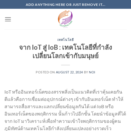
Skip
ADD ANYTHING HERE OR JUST REMOVE IT...
to
content
เทคโนโลยี
จาก IoT สู่ IoB : เทคโนโลยีที่กำลัง
เปลี่ยนโลกเข้ากับมนุษย์
POSTED ON
AUGUST 22, 2024
BY
NOI
IoT หรืออินเทอร์เน็ตของสรรพสิ่งเป็นแนวคิดที่เราคุ้นเคยกัน
ดีแล้วคือการเชื่อมต่ออุปกรณ์ต่างๆ เข้ากับอินเทอร์เน็ต ทำให้
สามารถสื่อสารและแลกเปลี่ยนข้อมูลกันได้ แต่ IoB หรือ
อินเทอร์เน็ตของพฤติกรรม นั้นก้าวไปอีกขั้น โดยนำข้อมูลที่ได้
จาก IoT มาวิเคราะห์เพื่อทำความเข้าใจพฤติกรรมของผู้คน
ภูมิทัศน์ด้านเทคโนโลยีกำลังเปลี่ยนแปลงอย่างรวดเร็ว