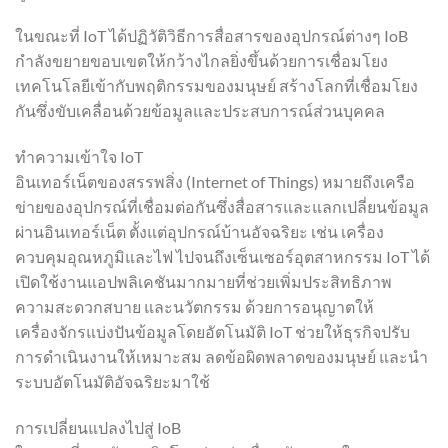
ในขณะที่ IoT ได้ปฏิวัติวิธีการสื่อสารของอุปกรณ์ต่างๆ IoB
กำลังขยายขอบเขตให้กว้างไกลยิ่งขึ้นด้วยการเชื่อมโยง
เทคโนโลยีเข้ากับพฤติกรรมของมนุษย์ สร้างโลกที่เชื่อมโยง
กันซึ่งขับเคลื่อนด้วยข้อมูลและประสบการณ์ส่วนบุคคล
ทำความเข้าใจ IoT
อินเทอร์เน็ตของสรรพสิ่ง (Internet of Things) หมายถึงเครือ
ข่ายของอุปกรณ์ที่เชื่อมต่อกันซึ่งสื่อสารและแลกเปลี่ยนข้อมูล
ผ่านอินเทอร์เน็ต ตั้งแต่อุปกรณ์บ้านอัจฉริยะ เช่น เครื่อง
ควบคุมอุณหภูมิและไฟ ไปจนถึงเซ็นเซอร์อุตสาหกรรม IoT ได้
เปิดใช้งานแอปพลิเคชันมากมายที่ช่วยเพิ่มประสิทธิภาพ
ความสะดวกสบาย และนวัตกรรม ด้วยการอนุญาตให้
เครื่องจักรแบ่งปันข้อมูลโดยอัตโนมัติ IoT ช่วยให้ธุรกิจปรับ
การดำเนินงานให้เหมาะสม ลดข้อผิดพลาดของมนุษย์ และนำ
ระบบอัตโนมัติอัจฉริยะมาใช้
การเปลี่ยนแปลงไปสู่ ​​IoB