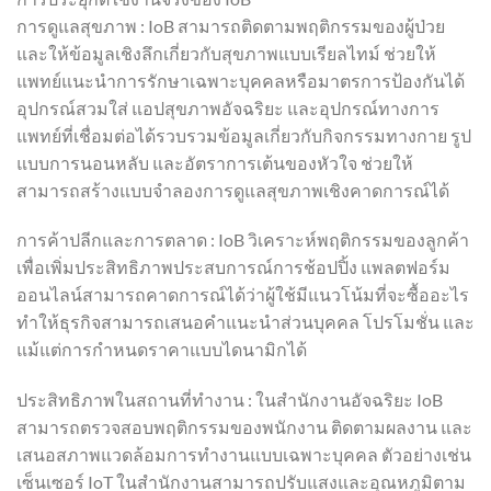
การดูแลสุขภาพ : IoB สามารถติดตามพฤติกรรมของผู้ป่วย
และให้ข้อมูลเชิงลึกเกี่ยวกับสุขภาพแบบเรียลไทม์ ช่วยให้
แพทย์แนะนำการรักษาเฉพาะบุคคลหรือมาตรการป้องกันได้
อุปกรณ์สวมใส่ แอปสุขภาพอัจฉริยะ และอุปกรณ์ทางการ
แพทย์ที่เชื่อมต่อได้รวบรวมข้อมูลเกี่ยวกับกิจกรรมทางกาย รูป
แบบการนอนหลับ และอัตราการเต้นของหัวใจ ช่วยให้
สามารถสร้างแบบจำลองการดูแลสุขภาพเชิงคาดการณ์ได้
การค้าปลีกและการตลาด : IoB วิเคราะห์พฤติกรรมของลูกค้า
เพื่อเพิ่มประสิทธิภาพประสบการณ์การช้อปปิ้ง แพลตฟอร์ม
ออนไลน์สามารถคาดการณ์ได้ว่าผู้ใช้มีแนวโน้มที่จะซื้ออะไร
ทำให้ธุรกิจสามารถเสนอคำแนะนำส่วนบุคคล โปรโมชั่น และ
แม้แต่การกำหนดราคาแบบไดนามิกได้
ประสิทธิภาพในสถานที่ทำงาน : ในสำนักงานอัจฉริยะ IoB
สามารถตรวจสอบพฤติกรรมของพนักงาน ติดตามผลงาน และ
เสนอสภาพแวดล้อมการทำงานแบบเฉพาะบุคคล ตัวอย่างเช่น
เซ็นเซอร์ IoT ในสำนักงานสามารถปรับแสงและอุณหภูมิตาม