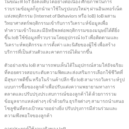
ในขณะที่ IoT ยังคงเติบโตอย่างต่อเนื่อง ศักยภาพในการ
รวบรวมข้อมูลก็ถูกนำมาใช้ในรูปแบบใหม่ๆ ผ่านอินเทอร์เน็ต
แห่งพฤติกรรม (Internet of Behaviors หรือ IoB) IoB ผสาน
วิทยาศาสตร์พฤติกรรมเข้ากับการวิเคราะห์ข้อมูลเพื่อ
ทำความเข้าใจและมีอิทธิพลต่อพฤติกรรมของมนุษย์ได้ดียิ่ง
ขึ้น IoB ใช้ข้อมูลที่รวบรวมโดยอุปกรณ์ IoT เพื่อติดตามและ
วิเคราะห์พฤติกรรม การตั้งค่า และนิสัยของผู้ใช้ เพื่อสร้าง
บริการที่เป็นส่วนตัวและคาดการณ์ได้มากขึ้น
ตัวอย่างเช่น IoB สามารถพบเห็นได้ในอุปกรณ์สวมใส่อัจฉริยะ
ที่คอยตรวจสอบระดับความฟิตและส่งเสริมการเลือกใช้ชีวิตที่
มีสุขภาพดีขึ้น หรือในร้านค้าปลีก ซึ่ง IoB สามารถวิเคราะห์รูป
แบบการซื้อของลูกค้าเพื่อปรับแต่งความพยายามทางการ
ตลาดและปรับปรุงประสบการณ์ของลูกค้าได้ ด้วยการรวม
ข้อมูลจากแหล่งต่างๆ เข้าด้วยกัน ธุรกิจต่างๆ สามารถนำเสนอ
โซลูชันที่ตรงเป้าหมายอย่างยิ่ง ปรับปรุงการมีส่วนร่วมและ
ความพึงพอใจของลูกค้า
การประยุกต์ใช้งานจริงของ IoB