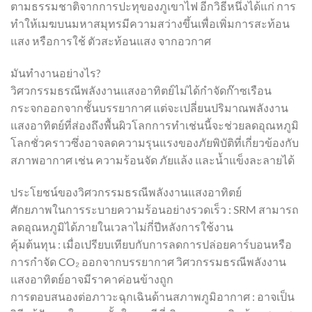
ตามธรรมชาติจากการปะทุของภูเขาไฟ อีกวิธีหนึ่งได้แก่ การ
ทำให้เมฆบนมหาสมุทรมีความสว่างขึ้นเพื่อเพิ่มการสะท้อน
แสง หรือการใช้ ตัวสะท้อนแสง จากอวกาศ
มันทำงานอย่างไร?
วิศวกรรมธรณีพลังงานแสงอาทิตย์ไม่ได้กำจัดก๊าซเรือน
กระจกออกจากชั้นบรรยากาศ แต่จะเปลี่ยนปริมาณพลังงาน
แสงอาทิตย์ที่ส่องถึงพื้นผิวโลกการทำเช่นนี้จะช่วยลดอุณหภูมิ
โลกชั่วคราวซึ่งอาจลดความรุนแรงของภัยพิบัติที่เกี่ยวข้องกับ
สภาพอากาศ เช่น ความร้อนจัด ภัยแล้ง และน้ำแข็งละลายได้
ประโยชน์ของวิศวกรรมธรณีพลังงานแสงอาทิตย์
ศักยภาพในการระบายความร้อนอย่างรวดเร็ว : SRM สามารถ
ลดอุณหภูมิได้ภายในเวลาไม่กี่ปีหลังการใช้งาน
คุ้มต้นทุน : เมื่อเปรียบเทียบกับการลดการปล่อยคาร์บอนหรือ
การกำจัด CO₂ ออกจากบรรยากาศ วิศวกรรมธรณีพลังงาน
แสงอาทิตย์อาจมีราคาค่อนข้างถูก
การตอบสนองต่อภาวะฉุกเฉินด้านสภาพภูมิอากาศ : อาจเป็น