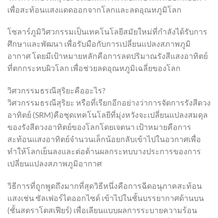
เพื่อสะท้อนแสงแดดออกจากโลกและลดอุณหภูมิโลก
โซลาร์ภูมิวิศวกรรมเป็นเทคโนโลยีสมัยใหม่ที่กำลังได้รับการ
ศึกษาและพัฒนา เพื่อรับมือกับการเปลี่ยนแปลงสภาพภูมิ
อากาศ โดยมีเป้าหมายหลักคือการลดปริมาณรังสีแสงอาทิตย์
ที่ตกกระทบผิวโลก เพื่อช่วยลดอุณหภูมิเฉลี่ยของโลก
วิศวกรรมธรณีสุริยะคืออะไร?
วิศวกรรมธรณีสุริยะ หรือที่เรียกอีกอย่างว่าการจัดการรังสีดวง
อาทิตย์ (SRM)คือชุดเทคโนโลยีที่มุ่งหวังจะเปลี่ยนแปลงสมดุล
ของรังสีดวงอาทิตย์ของโลกโดยเจตนา เป้าหมายคือการ
สะท้อนแสงอาทิตย์จำนวนเล็กน้อยกลับเข้าไปในอวกาศเพื่อ
ทำให้โลกเย็นลงและต่อต้านผลกระทบบางประการของการ
เปลี่ยนแปลงสภาพภูมิอากาศ
วิธีการที่ถูกพูดถึงมากที่สุดวิธีหนึ่งคือการฉีดอนุภาคสะท้อน
แสงเช่น ซัลเฟอร์ไดออกไซด์ เข้าไปในชั้นบรรยากาศด้านบน
(ชั้นสตราโตสเฟียร์) เพื่อเลียนแบบผลการระบายความร้อน