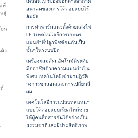
เคลื่อนไหวของมือกลางอากาศ
ที่
อนาคตของการโต้ตอบแบบไร้
ษฐ์
สัมผัส
การทำฟาร์มแนวตั้งด้วยแสงไฟ
รียน
LED เทคโนโลยีการเกษตร
แม่นยำที่ปลูกพืชซ้อนกันเป็น
ชั้นๆในระบบปิด
นตัว
เครื่องผสมสีผมอัตโนมัติระดับ
มืออาชีพด้วยความแม่นยำเป็น
พิเศษ เทคโนโลยีเข้ามาปฏิวัติ
วงการซาลอนและการเปลี่ยนสี
ห์
ผม
เทคโนโลยีการแปลบทสนทนา
แบบโต้ตอบแบบเรียลไทม์ช่วย
ให้ผู้คนสื่อสารกันได้อย่างเป็น
น
ธรรมชาติและมีประสิทธิภาพ