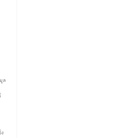
มูล
์
่ง