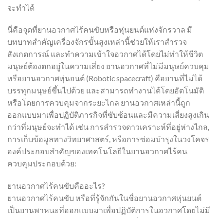
จะทำได้
นี่คือจุดที่ยานอวกาศไร้คนขับหรือหุ่นยนต์แห่งจักรวาล มี
บทบาทสำคัญเครื่องจักรขั้นสูงเหล่านี้ช่วยให้เราสำรวจ
สังเกตการณ์ และทำความเข้าใจอวกาศได้โดยไม่ทำให้ชีวิต
มนุษย์ต้องตกอยู่ในความเสี่ยง ยานอวกาศที่ไม่มีมนุษย์ควบคุม
หรือยานอวกาศหุ่นยนต์ (Robotic spacecraft) คือยานที่ไม่ได้
บรรทุกมนุษย์ขึ้นไปด้วย และสามารถทำงานได้โดยอัตโนมัติ
หรือโดยการควบคุมจากระยะไกล ยานอวกาศเหล่านี้ถูก
ออกแบบมาเพื่อปฏิบัติภารกิจที่ซับซ้อนและมีความเสี่ยงสูงเกิน
กว่าที่มนุษย์จะทำได้ เช่น การสำรวจดาวเคราะห์ที่อยู่ห่างไกล,
การเก็บข้อมูลทางวิทยาศาสตร์, หรือการซ่อมบำรุงในวงโคจร
องค์ประกอบสำคัญของเทคโนโลยีในยานอวกาศไร้คน
ควบคุมประกอบด้วย:
ยานอวกาศไร้คนขับคืออะไร?
ยานอวกาศไร้คนขับ หรือที่รู้จักกันในชื่อยานอวกาศหุ่นยนต์
เป็นยานพาหนะที่ออกแบบมาเพื่อปฏิบัติการในอวกาศโดยไม่มี