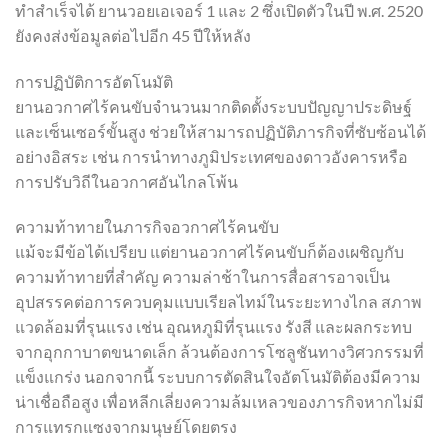
ทำสำเร็จได้ ยานวอยเอเจอร์ 1 และ 2 ซึ่งเปิดตัวในปี พ.ศ. 2520
ยังคงส่งข้อมูลต่อไปอีก 45 ปีให้หลัง
การปฏิบัติการอัตโนมัติ
ยานอวกาศไร้คนขับจำนวนมากติดตั้งระบบปัญญาประดิษฐ์
และเซ็นเซอร์ขั้นสูง ช่วยให้สามารถปฏิบัติภารกิจที่ซับซ้อนได้
อย่างอิสระ เช่น การนำทางภูมิประเทศของดาวอังคารหรือ
การปรับวิถีในอวกาศอันไกลโพ้น
ความท้าทายในภารกิจอวกาศไร้คนขับ
แม้จะมีข้อได้เปรียบ แต่ยานอวกาศไร้คนขับก็ต้องเผชิญกับ
ความท้าทายที่สำคัญ ความล่าช้าในการสื่อสารอาจเป็น
อุปสรรคต่อการควบคุมแบบเรียลไทม์ในระยะทางไกล สภาพ
แวดล้อมที่รุนแรง เช่น อุณหภูมิที่รุนแรง รังสี และผลกระทบ
จากอุกกาบาตขนาดเล็ก ล้วนต้องการโซลูชันทางวิศวกรรมที่
แข็งแกร่ง นอกจากนี้ ระบบการตัดสินใจอัตโนมัติต้องมีความ
น่าเชื่อถือสูง เพื่อหลีกเลี่ยงความล้มเหลวของภารกิจหากไม่มี
การแทรกแซงจากมนุษย์โดยตรง