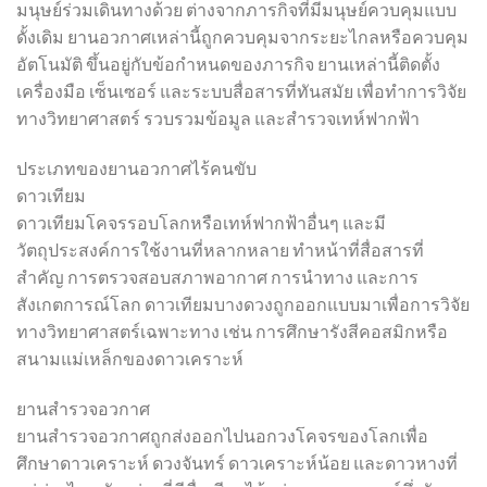
มนุษย์ร่วมเดินทางด้วย ต่างจากภารกิจที่มีมนุษย์ควบคุมแบบ
ดั้งเดิม ยานอวกาศเหล่านี้ถูกควบคุมจากระยะไกลหรือควบคุม
อัตโนมัติ ขึ้นอยู่กับข้อกำหนดของภารกิจ ยานเหล่านี้ติดตั้ง
เครื่องมือ เซ็นเซอร์ และระบบสื่อสารที่ทันสมัย ​​เพื่อทำการวิจัย
ทางวิทยาศาสตร์ รวบรวมข้อมูล และสำรวจเทห์ฟากฟ้า
ประเภทของยานอวกาศไร้คนขับ
ดาวเทียม
ดาวเทียมโคจรรอบโลกหรือเทห์ฟากฟ้าอื่นๆ และมี
วัตถุประสงค์การใช้งานที่หลากหลาย ทำหน้าที่สื่อสารที่
สำคัญ การตรวจสอบสภาพอากาศ การนำทาง และการ
สังเกตการณ์โลก ดาวเทียมบางดวงถูกออกแบบมาเพื่อการวิจัย
ทางวิทยาศาสตร์เฉพาะทาง เช่น การศึกษารังสีคอสมิกหรือ
สนามแม่เหล็กของดาวเคราะห์
ยานสำรวจอวกาศ
ยานสำรวจอวกาศถูกส่งออกไปนอกวงโคจรของโลกเพื่อ
ศึกษาดาวเคราะห์ ดวงจันทร์ ดาวเคราะห์น้อย และดาวหางที่