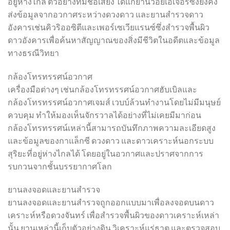
อยู่ห่างไกล ตัวอย่างที่มีชื่อเสียง ได้แก่ยานวอยเอเจอร์ซึ่งยังคง
ส่งข้อมูลจากอวกาศระหว่างดวงดาว และยานสำรวจดาว
อังคารเช่นคิวริออซิตีและเพอร์เซเวียแรนซ์ซึ่งสำรวจพื้นผิว
ดาวอังคารเพื่อค้นหาสัญญาณของสิ่งมีชีวิตในอดีตและข้อมูล
ทางธรณีวิทยา
กล้องโทรทรรศน์อวกาศ
เครื่องมือต่างๆ เช่นกล้องโทรทรรศน์อวกาศฮับเบิลและ
กล้องโทรทรรศน์อวกาศเจมส์ เวบบ์ล้วนทำงานโดยไม่มีมนุษย์
ควบคุม ทำให้มองเห็นจักรวาลได้อย่างที่ไม่เคยมีมาก่อน
กล้องโทรทรรศน์เหล่านี้สามารถบันทึกภาพความละเอียดสูง
และข้อมูลของกาแล็กซี ดวงดาว และดาวเคราะห์นอกระบบ
สุริยะที่อยู่ห่างไกลได้ โดยอยู่ในอวกาศและปราศจากการ
รบกวนจากชั้นบรรยากาศโลก
ยานลงจอดและยานสำรวจ
ยานลงจอดและยานสำรวจถูกออกแบบมาเพื่อลงจอดบนดาว
เคราะห์หรือดวงจันทร์ เพื่อสำรวจพื้นผิวของดาวเคราะห์เหล่า
นั้น ยานเหล่านี้เก็บตัวอย่างดิน วิเคราะห์แร่ธาตุ และตรวจสอบ