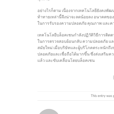
อย่างไรก็ตาม เนื่องจากเทคโนโลยียังคงพัฒน
ท้าทายเหล่านี้จึงน่าจะลดน้อยลง อนาคตขอ
ในการรับรองความปลอดภัย คุณภาพ และค
เทคโนโลยีบล็อคเชนกำลังปฏิวัติวิธีการติ
ในการตรวจสอบย้อนกลับ ความปลอดภัย และป
สมัยใหม่ เมื่อบริษัทและผู้บริโภคตระหนัก
ปลอดภัยและเชื่อถือได้มากขึ้น ซึ่งส่งเส
แล้ว และขับเคลื่อนโดยบล็อคเชน
This entry was 