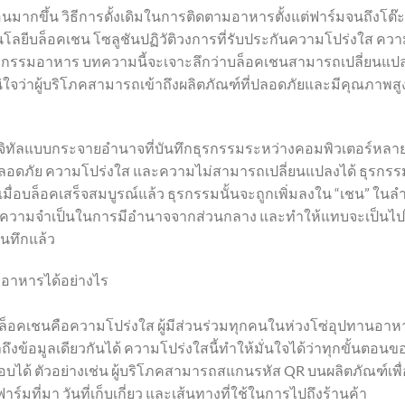
อนมากขึ้น วิธีการดั้งเดิมในการติดตามอาหารตั้งแต่ฟาร์มจนถึงโต๊ะ
โลยีบล็อคเชน โซลูชันปฏิวัติวงการที่รับประกันความโปร่งใส คว
กรรมอาหาร บทความนี้จะเจาะลึกว่าบล็อคเชนสามารถเปลี่ยนแป
่ใจว่าผู้บริโภคสามารถเข้าถึงผลิตภัณฑ์ที่ปลอดภัยและมีคุณภาพสู
จิทัลแบบกระจายอำนาจที่บันทึกธุรกรรมระหว่างคอมพิวเตอร์หลา
ความปลอดภัย ความโปร่งใส และความไม่สามารถเปลี่ยนแปลงได้ ธุรกรร
ื่อบล็อคเสร็จสมบูรณ์แล้ว ธุรกรรมนั้นจะถูกเพิ่มลงใน “เชน” ในลำ
จัดความจำเป็นในการมีอำนาจจากส่วนกลาง และทำให้แทบจะเป็นไป
ันทึกแล้ว
มอาหารได้อย่างไร
็อคเชนคือความโปร่งใส ผู้มีส่วนร่วมทุกคนในห่วงโซ่อุปทานอาห
ถึงข้อมูลเดียวกันได้ ความโปร่งใสนี้ทำให้มั่นใจได้ว่าทุกขั้นตอนข
้ ตัวอย่างเช่น ผู้บริโภคสามารถสแกนรหัส QR บนผลิตภัณฑ์เพื่
าร์มที่มา วันที่เก็บเกี่ยว และเส้นทางที่ใช้ในการไปถึงร้านค้า