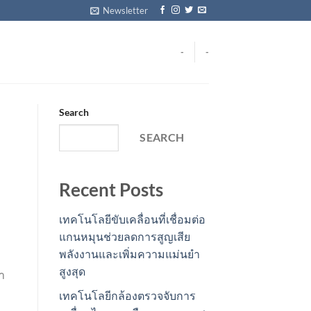
Newsletter
-
-
Search
SEARCH
Recent Posts
เทคโนโลยีขับเคลื่อนที่เชื่อมต่อ
แกนหมุนช่วยลดการสูญเสีย
พลังงานและเพิ่มความแม่นยำ
ะ
สูงสุด
า
เทคโนโลยีกล้องตรวจจับการ