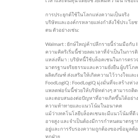
เวลาและต้นทุน แต่ยังช่วยเพิ่มความน่าเชื่
การประยุกต์ใช้ในโลกแห่งความเป็นจริง
บริษัทและองค์กรหลายแห่งกำลังใช้ประโยช
ตน ตัวอย่างเช่น:
Walmart : ยักษ์ใหญ่ค้าปลีกรายนี้ร่วมมือก
ความคิดริเริ่มนี้ช่วยลดเวลาที่จำเป็นในการ
แหล่งที่มา : บริษัทนี้ใช้บล็อคเชนในการตร
มาตรฐานจริยธรรมและความยั่งยืน ผู้บริโภ
ผลิตภัณฑ์ ส่งเสริมให้เกิดความไว้วางใจแล
FoodLogiQ : FoodLogiQ มุ่งมั่นที่จะสร้าง
แพลตฟอร์มนี้ช่วยให้บริษัทต่างๆ สามารถต
และตอบสนองต่อปัญหาที่อาจเกิดขึ้นได้อย่าง
ความท้าทายและแนวโน้มในอนาคต
แม้ว่าเทคโนโลยีบล็อคเชนจะมีแนวโน้มที่ดี
อาจสูง และจำเป็นต้องมีการกำหนดมาตรฐานท
อยู่และการรับรองความถูกต้องของข้อมูลต้
ทุกฝ่าย