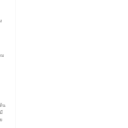
ง
ตาม
ต้น
มี
ีย