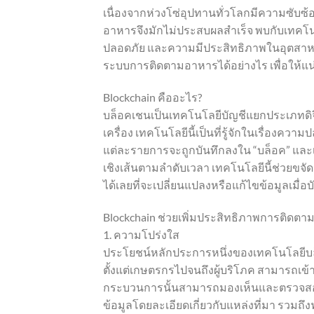
เนื่องจากห่วงโซ่อุปทานทั่วโลกมีความซับซ้
อาหารจึงมักไม่ประสบผลสำเร็จ พบกับเทคโน
ปลอดภัย และความมีประสิทธิภาพในอุตสาห
ระบบการติดตามอาหารได้อย่างไร เพื่อให้แน
Blockchain คืออะไร?
บล็อคเชนเป็นเทคโนโลยีบัญชีแยกประเภทดิ
เครื่อง เทคโนโลยีนี้เป็นที่รู้จักในเรื่อง
แต่ละรายการจะถูกบันทึกลงใน “บล็อค” และเม
เชิงเส้นตามลำดับเวลา เทคโนโลยีนี้ช่วยข
ได้เลยที่จะเปลี่ยนแปลงหรือแก้ไขข้อมูลเมื่อบ
Blockchain ช่วยเพิ่มประสิทธิภาพการติดตา
1. ความโปร่งใส
ประโยชน์หลักประการหนึ่งของเทคโนโลยีบล
ตั้งแต่เกษตรกรไปจนถึงผู้บริโภค สามารถเข้า
กระบวนการนั้นสามารถมองเห็นและตรวจสอบได
ข้อมูลโดยละเอียดเกี่ยวกับแหล่งที่มา รวมถึงฟ