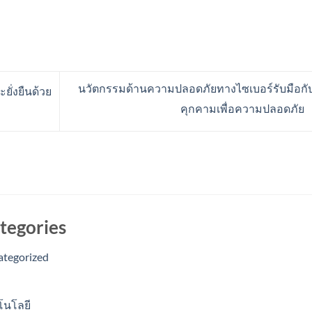
นวัตกรรมด้านความปลอดภัยทางไซเบอร์รับมือกับ
ยั่งยืนด้วย
คุกคามเพื่อความปลอดภัย
tegories
ategorized
โนโลยี