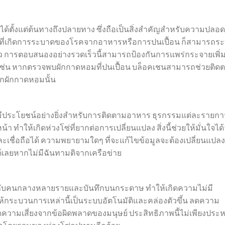
ตั้งแต่ต้นทางถึงปลายทาง ซึ่งถือเป็นสิ่งสำคัญสำหรับความปลอด
่เกิดการระบาดของโรคจากอาหารหรือการปนเปื้อน ก็สามารถระ
ว การตอบสนองอย่างรวดเร็วนี้สามารถป้องกันการแพร่กระจายเพิ่
างเช่น หากตรวจพบผักกาดหอมที่ปนเปื้อน บล็อคเชนสามารถช่วยติด
ลูกผักกาดหอมนั้น
ประโยชน์อย่างยิ่งสำหรับการติดตามอาหาร ธุรกรรมแต่ละรายกา
 ทำให้เกิดห่วงโซ่ที่ยากต่อการเปลี่ยนแปลง สิ่งนี้ช่วยให้มั่นใจได้
ะเชื่อถือได้ ความพยายามใดๆ ที่จะแก้ไขข้อมูลจะต้องเปลี่ยนแปลง
ด้เลยหากไม่มีฉันทามติจากเครือข่าย
องกับคนกลางหลายรายและบันทึกบนกระดาษ ทำให้เกิดความไม่มี
กระบวนการเหล่านี้เป็นระบบอัตโนมัติและคล่องตัวขึ้น ลดความ
ามเสี่ยงจากข้อผิดพลาดของมนุษย์ ประสิทธิภาพนี้ไม่เพียงประห