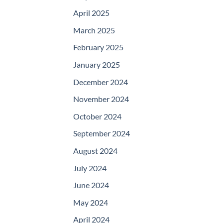
April 2025
March 2025
February 2025
January 2025
December 2024
November 2024
October 2024
September 2024
August 2024
July 2024
June 2024
May 2024
April 2024