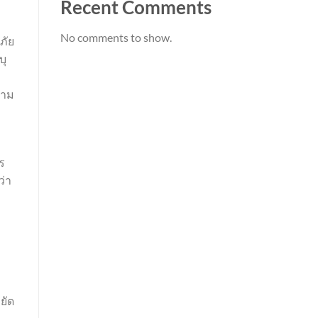
Recent Comments
No comments to show.
ภัย
บุ
ม
ตาม
ร
ว่า
ยัด