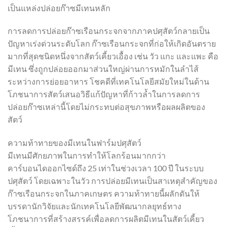
เป็นแหล่งปล่อยก๊าซมีเทนหลัก
การลดการปล่อยก๊าซเรือนกระจกจากภาคปศุสัตว์กลายเป็น
ปัญหาเร่งด่วนระดับโลก ก๊าซเรือนกระจกที่ก่อให้เกิดอันตราย
มากที่สุดชนิดหนึ่งจากสัตว์เคี้ยวเอื้อง เช่น วัว แกะ และแพะ คือ
มีเทน ซึ่งถูกปล่อยออกมาส่วนใหญ่ผ่านการหมักในลำไส้
ระหว่างการย่อยอาหาร โชคดีที่เทคโนโลยีสมัยใหม่ในด้าน
โภชนาการสัตว์เสนอวิธีแก้ปัญหาที่ก้าวล้ำในการลดการ
ปล่อยก๊าซเหล่านี้โดยไม่กระทบต่อสุขภาพหรือผลผลิตของ
สัตว์
ความท้าทายของมีเทนในฟาร์มปศุสัตว์
มีเทนมีศักยภาพในการทำให้โลกร้อนมากกว่า
คาร์บอนไดออกไซด์ถึง 25 เท่าในช่วงเวลา 100 ปี ในระบบ
ปศุสัตว์ โดยเฉพาะในวัว การปล่อยมีเทนเป็นสาเหตุสำคัญของ
ก๊าซเรือนกระจกในภาคเกษตร ความท้าทายนี้ผลักดันให้
บรรดานักวิจัยและนักเทคโนโลยีพัฒนากลยุทธ์ทาง
โภชนาการที่สร้างสรรค์เพื่อลดการผลิตมีเทนในสัตว์เคี้ยว