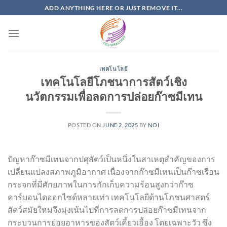
Skip
ADD ANYTHING HERE OR JUST REMOVE IT...
to
content
เทคโนโลยี
เทคโนโลยีโภชนาการสัตว์เชิง
นวัตกรรมเพื่อลดการปล่อยก๊าซมีเทน
POSTED ON
JUNE 2, 2025
BY
NOI
ปัญหาก๊าซมีเทนจากปศุสัตว์เป็นหนึ่งในสาเหตุสำคัญของการ
เปลี่ยนแปลงสภาพภูมิอากาศ เนื่องจากก๊าซมีเทนเป็นก๊าซเรือน
กระจกที่มีศักยภาพในการกักเก็บความร้อนสูงกว่าก๊าซ
คาร์บอนไดออกไซด์หลายเท่า เทคโนโลยีด้านโภชนศาสตร์
สัตว์สมัยใหม่จึงมุ่งเน้นไปที่การลดการปล่อยก๊าซมีเทนจาก
กระบวนการย่อยอาหารของสัตว์เคี้ยวเอื้อง โดยเฉพาะวัว ซึ่ง