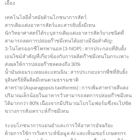
เอื้อง
เทคโนโลยีล้ำสมัยด้านโภชนาการสัตว์
สารเติมแต่งอาหารสัตว์และสารยับยั้งมีเทน
นักวิทยาศาสตร์ได้ระบุสารเติมแต่งอาหารสัตว์บางชนิดที่
สามารถลดการปล่อยก๊าซมีเทนได้อย่างมีนัยสำคัญ:
3-ไนโตรออกซีโพรพานอล (3-NOP) : สารประกอบที่ยับยั้ง
เอนไซม์สำคัญที่เกี่ยวข้องกับการผลิตก๊าซมีเทนในกระเพาะ
ส่งผลให้การปล่อยก๊าซลดลงถึง 30%
น้ำมันหอมระเหยและแทนนิน : สารประกอบจากพืชที่ยับยั้ง
จุลินทรีย์ที่ผลิตมีเทนตามธรรมชาติ
สาหร่าย (Asparagopsis taxiformis) : การเพิ่มสาหร่ายสีแดง
ปริมาณเล็กน้อยในอาหารวัวสามารถลดการปล่อยก๊าซมีเทน
ได้มากกว่า 80% เนื่องจากมีปริมาณโบรโมฟอร์มซึ่งจะไปขัด
ขวางการสังเคราะห์ก๊าซมีเทน
ระบบโภชนาการแม่นยำและการให้อาหารอัจฉริยะ
ด้วยการใช้การวิเคราะห์ข้อมูล AI และเซ็นเซอร์ เกษตรกร