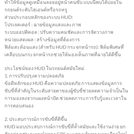
ทำให้ข้อมูลดูเหมือนลอยอยู่หน้าคนขับ แบบนี้พบได้บ่อยใน
รถยนต์ระดับไฮเอนด์หรือรถหรู
ส่วนประกอบหลักของระบบ HUD:
โปรเจคเตอร์ : ฉายข้อมูลแสงและภาพ
ระบบออปติคอล : ปรับความคมชัดและการจัดวางภาพ
หน่วยแสดงผล : สร้างข้อมูลที่ต้องการ
ฟิล์มสะท้อนแสง (สำหรับ HUD กระจกหน้ารถ): ฟิล์มพิเศษที่
เคลือบบนกระจกหน้ารถช่วยให้มองเห็นภาพที่ฉายได้ดีขึ้น
ประโยชน์ของ HUD ในรถยนต์สมัยใหม่
1. การปรับปรุงความปลอดภัย
ข้อดีหลักของ HUD คือความปลอดภัย การแสดงข้อมูลการ
ขับขี่ที่สำคัญในระดับสายตาของผู้ขับขี่ช่วยลดความจำเป็นใน
การมองลงจากแผงหน้าปัด ช่วยลดภาระการรับรู้และเวลาใน
การตอบสนอง
2. ประสบการณ์การขับขี่ที่ดีขึ้น
HUD มอบประสบการณ์การขับขี่ที่ล้ำสมัยและใช้งานง่าย ยก
ตัวอย่างเช่น ระบบนำทาง GPS จะแสดงเส้นทางแบบเรียลไทม์