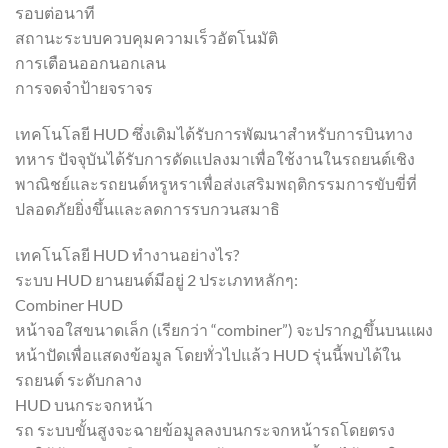
รอบต่อนาที
สถานะระบบควบคุมความเร็วอัตโนมัติ
การเตือนออกนอกเลน
การจดจำป้ายจราจร
เทคโนโลยี HUD ซึ่งเดิมได้รับการพัฒนาสำหรับการบินทาง
ทหาร ปัจจุบันได้รับการดัดแปลงมาเพื่อใช้งานในรถยนต์เชิง
พาณิชย์และรถยนต์หรูหราเพื่อส่งเสริมพฤติกรรมการขับขี่ที่
ปลอดภัยยิ่งขึ้นและลดการรบกวนสมาธิ
เทคโนโลยี HUD ทำงานอย่างไร?
ระบบ HUD ยานยนต์มีอยู่ 2 ประเภทหลักๆ:
Combiner HUD
หน้าจอใสขนาดเล็ก (เรียกว่า “combiner”) จะปรากฏขึ้นบนแผง
หน้าปัดเพื่อแสดงข้อมูล โดยทั่วไปแล้ว HUD รุ่นนี้พบได้ใน
รถยนต์ ระดับกลาง
HUD บนกระจกหน้า
รถ ระบบขั้นสูงจะฉายข้อมูลลงบนกระจกหน้ารถโดยตรง