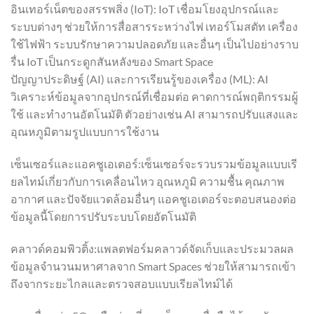
อินเทอร์เน็ตของสรรพสิ่ง (IoT): IoT เชื่อมโยงอุปกรณ์และ
ระบบต่างๆ ช่วยให้การสื่อสารระหว่างไฟ เทอร์โมสตัท เครื่อง
ใช้ไฟฟ้า ระบบรักษาความปลอดภัย และอื่นๆ เป็นไปอย่างราบ
รื่น IoT เป็นกระดูกสันหลังของ Smart Space
ปัญญาประดิษฐ์ (AI) และการเรียนรู้ของเครื่อง (ML): AI
วิเคราะห์ข้อมูลจากอุปกรณ์ที่เชื่อมต่อ คาดการณ์พฤติกรรมผู้
ใช้ และทำงานอัตโนมัติ ตัวอย่างเช่น AI สามารถปรับแสงและ
อุณหภูมิตามรูปแบบการใช้งาน
เซ็นเซอร์และแอคชูเอเตอร์:เซ็นเซอร์จะรวบรวมข้อมูลแบบเรี
ยลไทม์เกี่ยวกับการเคลื่อนไหว อุณหภูมิ ความชื้น คุณภาพ
อากาศ และปัจจัยแวดล้อมอื่นๆ แอคชูเอเตอร์จะตอบสนองต่อ
ข้อมูลนี้โดยการปรับระบบโดยอัตโนมัติ
คลาวด์คอมพิวติ้ง:แพลตฟอร์มคลาวด์จัดเก็บและประมวลผล
ข้อมูลจำนวนมหาศาลจาก Smart Spaces ช่วยให้สามารถเข้า
ถึงจากระยะไกลและตรวจสอบแบบเรียลไทม์ได้