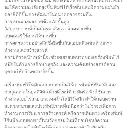
จะให้ความละเอียดสูงขึ้น พิมพ์ได้เร็วขึ้น และมีความแม่นยำ
ของสีที่ดีขึ้น การพัฒนาในอนาคตอาจรวมถึง:
การประมวลผลภาพด้วย AI ขั้นสูง
วัสดุกระดาษที่เป็นมิตรต่อสิ่งแวดล้อมมากขึ้น
แบตเตอรี่ใช้งานได้นานขึ้น
การผสานรวมอย่างลึกซึ้งยิ่งขึ้นกับแอปพลิเคชันด้านการ
ทำงานและสร้างสรรค์
ความก้าวหน้าเหล่านี้จะช่วยขยายบทบาทของเครื่องพิมพ์ไร้
หมึกในด้านการศึกษา ธุรกิจ และความคิดสร้างสรรค์ส่วน
บุคคลให้กว้างขวางยิ่งขึ้น
เครื่องพิมพ์ไร้หมึกแบบพกพาเป็นวิธีการพิมพ์ที่ทันสมัยและ
ชาญฉลาดในยุคดิจิทัล ด้วยดีไซน์ที่กะทัดรัด ฟังก์ชันการ
ทำงานแบบไร้สาย และเทคโนโลยีไร้หมึก ทำให้มอบความ
สะดวกสบายและประสิทธิภาพที่เหนือกว่า ไม่ว่าจะเพื่อการ
ทำงาน การเรียน การสร้างสรรค์ หรือการเดินทาง เครื่องพิมพ์
ไร้หมึกแบบพกพาเป็นนวัตกรรมใหม่ที่ตอบโจทย์ความ
ต้องการของไลฟ์สไตล์ที่เน้นความคล่องตัวในปัจจุบัน