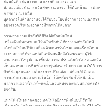
สมุดบันทึก สมุดวางแผน และสติกเกอร์ตกแต่ง
นักท่องเที่ยวสามารถบันทึกความทรงจำได้ทันทีด้วยการพิมพ์
ภาพถ่าย ณ จุดนั้น
บุคลากรในสำนักงานจะได้รับประโยชน์จากการร่างเอกสาร
อย่างรวดเร็วและเอกสารที่พกพาได้สะดวก
การผสานรวมเข้ากับวิถีชีวิตดิจิทัลสมัยใหม่
เครื่องพิมพ์พกพาแบบไร้หมึกเข้ากันได้อย่างลงตัวกับไลฟ์
สไตล์สมัยใหม่ที่ขับเคลื่อนด้วยสมาร์ทโฟนและเครื่องมือบน
ระบบคลาวด์ ด้วยแอปพลิเคชันบนมือถือโดยเฉพาะ ผู้ใช้
สามารถแก้ไขรูปภาพ เพิ่มข้อความ ปรับแต่งเค้าโครง และจัด
เก็บเทมเพลตการพิมพ์ได้ บางรุ่นยังรองรับการสแกน OCR การ
ซิงค์ข้อมูลบนคลาวด์ และการปรับแต่งภาพด้วย AI อีกด้วย
การผสานรวมอย่างราบรื่นนี้ทำให้เครื่องพิมพ์ไร้หมึกเป็น
มากกว่าแค่ฮาร์ดแวร์—แต่เป็นส่วนหนึ่งของระบบนิเวศดิจิทัล
อัจฉริยะ
แนวโน้มในอนาคตของเทคโนโลยีการพิมพ์แบบไร้หมึก
เมื่อเทคโนโลยีพัฒนาอย่างต่อเนื่อง คาดว่าเครื่องพิมพ์ไร้หมึก