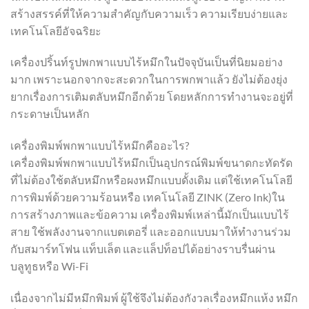
สร้างสรรค์ที่ให้ความสำคัญกับความเร็ว ความเรียบง่ายและ
เทคโนโลยีอัจฉริยะ
เครื่องปริ้นท์รูปพกพาแบบไร้หมึกในปัจจุบันเป็นที่นิยมอย่าง
มาก เพราะนอกจากจะสะดวกในการพกพาแล้ว ยังไม่ต้องยุ่ง
ยากเรื่องการเติมตลับหมึกอีกด้วย โดยหลักการทำงานจะอยู่ที่
กระดาษเป็นหลัก
เครื่องพิมพ์พกพาแบบไร้หมึกคืออะไร?
เครื่องพิมพ์พกพาแบบไร้หมึกเป็นอุปกรณ์พิมพ์ขนาดกะทัดรัด
ที่ไม่ต้องใช้ตลับหมึกหรือผงหมึกแบบดั้งเดิม แต่ใช้เทคโนโลยี
การพิมพ์ด้วยความร้อนหรือ เทคโนโลยี ZINK (Zero Ink)ใน
การสร้างภาพและข้อความ เครื่องพิมพ์เหล่านี้มักเป็นแบบไร้
สาย ใช้พลังงานจากแบตเตอรี่ และออกแบบมาให้ทำงานร่วม
กับสมาร์ทโฟน แท็บเล็ต และแล็ปท็อปได้อย่างราบรื่นผ่าน
บลูทูธหรือ Wi-Fi
เนื่องจากไม่มีหมึกพิมพ์ ผู้ใช้จึงไม่ต้องกังวลเรื่องหมึกแห้ง หมึก