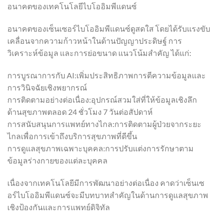
อนาคตของเทคโนโลยีไบโออิมพีแดนซ์
อนาคตของเซ็นเซอร์ไบโออิมพีแดนซ์ดูสดใส โดยได้รับแรงขับ
เคลื่อนจากความก้าวหน้าในด้านปัญญาประดิษฐ์ การ
วิเคราะห์ข้อมูล และการย่อขนาด แนวโน้มสำคัญ ได้แก่:
การบูรณาการกับ AI:เพิ่มประสิทธิภาพการตีความข้อมูลและ
การวินิจฉัยเชิงพยากรณ์
การติดตามอย่างต่อเนื่อง:อุปกรณ์สวมใส่ที่ให้ข้อมูลเชิงลึก
ด้านสุขภาพตลอด 24 ชั่วโมง 7 วันต่อสัปดาห์
การสนับสนุนการแพทย์ทางไกล:การติดตามผู้ป่วยจากระยะ
ไกลเพื่อการเข้าถึงบริการสุขภาพที่ดีขึ้น
การดูแลสุขภาพเฉพาะบุคคล:การปรับแต่งการรักษาตาม
ข้อมูลร่างกายของแต่ละบุคคล
เนื่องจากเทคโนโลยีมีการพัฒนาอย่างต่อเนื่อง คาดว่าเซ็นเซ
อร์ไบโออิมพีแดนซ์จะมีบทบาทสำคัญในด้านการดูแลสุขภาพ
เชิงป้องกันและการแพทย์ดิจิทัล