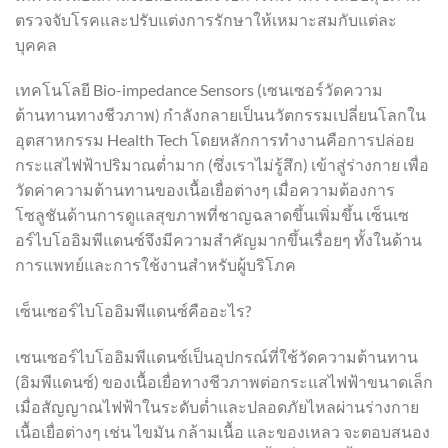
ตรวจจับโรคและปรับแต่งการรักษาให้เหมาะสมกับแต่ละ
บุคคล
เทคโนโลยี Bio-impedance Sensors (เซนเซอร์วัดความ
ต้านทานทางชีวภาพ) กำลังกลายเป็นนวัตกรรมเปลี่ยนโลกใน
อุตสาหกรรม Health Tech โดยหลักการทำงานคือการปล่อย
กระแสไฟฟ้าปริมาณต่ำมาก (ซึ่งเราไม่รู้สึก) เข้าสู่ร่างกาย เพื่อ
วัดค่าความต้านทานของเนื้อเยื่อต่างๆ เมื่อความต้องการ
โซลูชันด้านการดูแลสุขภาพที่ชาญฉลาดขึ้นเพิ่มขึ้น เซ็นเซ
อร์ไบโออิมพีแดนซ์จึงมีความสำคัญมากขึ้นเรื่อยๆ ทั้งในด้าน
การแพทย์และการใช้งานสำหรับผู้บริโภค
เซ็นเซอร์ไบโออิมพีแดนซ์คืออะไร?
เซนเซอร์ไบโออิมพีแดนซ์เป็นอุปกรณ์ที่ใช้วัดความต้านทาน
(อิมพีแดนซ์) ของเนื้อเยื่อทางชีวภาพต่อกระแสไฟฟ้าขนาดเล็ก
เมื่อสัญญาณไฟฟ้าในระดับต่ำและปลอดภัยไหลผ่านร่างกาย
เนื้อเยื่อต่างๆ เช่น ไขมัน กล้ามเนื้อ และของเหลว จะตอบสนอง