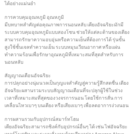
ได้อย่างแม่นยำ
การควบคุมอุณหภูมิ อุณหภูมิ
มีบทบาทสำคัญต่อคุณภาพการนอนหลับ เตียงอัจฉริยะมักมี
ระบบควบคุมอุณหภูมิแบบสองโซน ช่วยให้แต่ละด้านของเตียง
สามารถรักษาความอบอุ่นหรือความเย็นที่ต้องการได้ รุ่นขั้น
สูงใช้ชั้นเจลทำความเย็น ระบบหมุนเวียนอากาศ หรือแผ่น
ทำความร้อนเพื่อรักษาอุณหภูมิที่เหมาะสมที่สุดสำหรับการ
นอนหลับ
สัญญาณเตือนอัจฉริยะ
การปลุกอย่างนุ่มนวลเป็นกุญแจสำคัญสู่ความรู้สึกสดชื่น เตียง
อัจฉริยะผสานรวมระบบสัญญาณเตือนที่จะปลุกผู้ใช้ในช่วง
เวลาที่เหมาะสมที่สุดของวงจรการนอน โดยใช้การสั่น การ
เคลื่อนไหวเบาๆ บนเตียง หรือเสียงเบาๆ เพื่อลดอาการง่วงนอน
การผสานรวมกับอุปกรณ์สมาร์ทโฮม
เตียงอัจฉริยะสามารถซิงค์กับอุปกรณ์อื่นๆ ได้ เช่น ไฟอัจฉริยะ
เทอร์โมสตัท และระบบสั่งงานด้วยเสียงอย่าง Amazon Alexa