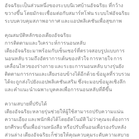
อัจฉริยะเป็นส่วนหนึ่งของระบบนิเวศบ้านอัจฉริยะ ที่กว้าง
ขวางขึ้น โดยมักจะเชื่อมต่อกับสมาร์ทโฟน ระบบไฟอัจฉริยะ
ระบบควบคุมสภาพอากาศ และแอปพลิเคชันเพื่อสุขภาพ
คุณสมบัติหลักของเตียงอัจฉริยะ
การติดตามและวิเคราะห์การนอนหลับ
เตียงอัจฉริยะมาพร้อมกับเซ็นเซอร์ที่ตรวจสอบรูปแบบการ
นอนหลับ รวมถึงอัตราการเต้นของหัวใจ การหายใจ การ
เคลื่อนไหวของร่างกาย และระยะการนอนหลับ บางรุ่นยัง
ติดตามการกรนและเสียงรอบข้างได้อีกด้วย ข้อมูลที่รวบรวม
ได้จะถูกส่งไปยังแอปพลิเคชันเสริม ซึ่งจะมอบข้อมูลเชิงลึก
และคำแนะนำเฉพาะบุคคลเพื่อการนอนหลับที่ดีขึ้น
ความสบายที่ปรับได้
เตียงอัจฉริยะหลายรุ่นช่วยให้ผู้ใช้สามารถปรับความแน่น
ความเอียง และพนักพิงได้โดยอัตโนมัติ ไม่ว่าคุณจะต้องการ
ยกศีรษะขึ้นเพื่ออ่านหนังสือ หรือปรับที่นอนเพื่อรองรับหลัง
ส่วนล่าง เตียงอัจฉริยะก็ช่วยให้คุณควบคุมระดับความสบาย