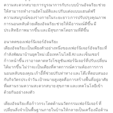
ความสะดวกสบาย:การบูรณาการกับระบบบ้านอัจฉริยะช่วย
ให้สามารถทำงานอัตโนมัติและปรับแต่งแบบแฮนด์ฟรี
ความสมบูรณ์ของร่างกายในระยะยาว:การปรับปรุงคุณภาพ
การนอนหลับด้วยเตียงอัจฉริยะช่วยให้มีอารมณ์ดีขึ้น มี
ประสิทธิภาพมากขึ้น และมีสุขภาพโดยรวมที่ดีขึ้น
อนาคตของเฟอร์นิเจอร์อัจฉริยะ
เตียงอัจฉริยะเป็นเพียงตัวอย่างหนึ่งของเฟอร์นิเจอร์อัจฉริยะที่
กำลังพัฒนาบ้านยุคใหม่ เมื่อเทคโนโลยี AI และเซ็นเซอร์
ก้าวหน้าขึ้น เราอาจคาดหวังโซลูชันเฟอร์นิเจอร์ที่ปรับเปลี่ยน
ได้มากขึ้น ไม่ว่าจะเป็นเตียงที่คาดการณ์ความต้องการการ
นอนหลับของคุณ เก้าอี้ที่ช่วยปรับท่าทาง และโต๊ะที่ตอบสนอง
กับกิจวัตรประจำวัน เป้าหมายสูงสุดคือการสร้างพื้นที่อยู่อาศัย
ที่ผสานรวมความสะดวกสบาย สุขภาพ และเทคโนโลยีเข้า
ด้วยกันอย่างลงตัว
เตียงอัจฉริยะคือก้าวกระโดดด้านนวัตกรรมเฟอร์นิเจอร์ ที่
เปลี่ยนสิ่งจำเป็นพื้นฐานภายในบ้านให้กลายเป็นเครื่องมือด้าน