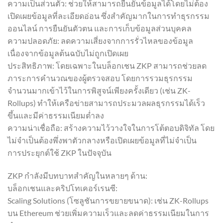
ความเป็นส่วนตัว: ช่วยให้สามารถยืนยันข้อมูลได้โดยไม่ต้อง
เปิดเผยข้อมูลที่ละเอียดอ่อน ซึ่งสำคัญมากในการทำธุรกรรม
ออนไลน์ การยืนยันตัวตน และการเก็บข้อมูลส่วนบุคคล
ความปลอดภัย: ลดความเสี่ยงจากการรั่วไหลของข้อมูล
เนื่องจากข้อมูลต้นฉบับไม่ถูกเปิดเผย
ประสิทธิภาพ: โดยเฉพาะในบล็อกเชน ZKP สามารถช่วยลด
ภาระการคำนวณของผู้ตรวจสอบ โดยการรวมธุรกรรม
จำนวนมากเข้าไว้ในการพิสูจน์เพียงครั้งเดียว (เช่น ZK-
Rollups) ทำให้เครือข่ายสามารถประมวลผลธุรกรรมได้เร็ว
ขึ้นและมีค่าธรรมเนียมต่ำลง
ความน่าเชื่อถือ: สร้างความไว้วางใจในการโต้ตอบดิจิทัล โดย
ไม่จำเป็นต้องพึ่งพาตัวกลางหรือเปิดเผยข้อมูลที่ไม่จำเป็น
การประยุกต์ใช้ ZKP ในปัจจุบัน
ZKP กำลังมีบทบาทสำคัญในหลายๆ ด้าน:
บล็อกเชนและคริปโทเคอร์เรนซี:
Scaling Solutions (โซลูชันการขยายขนาด): เช่น ZK-Rollups
บน Ethereum ช่วยเพิ่มความเร็วและลดค่าธรรมเนียมในการ