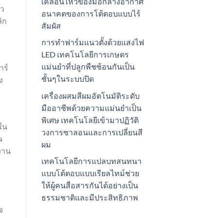
เคลื่อนไหวของมือกลางอากาศ
ัว
อนาคตของการโต้ตอบแบบไร้
ิก
สัมผัส
การทำฟาร์มแนวตั้งด้วยแสงไฟ
LED เทคโนโลยีการเกษตร
จ
แม่นยำที่ปลูกพืชซ้อนกันเป็น
าร์
ชั้นๆในระบบปิด
ง
เครื่องผสมสีผมอัตโนมัติระดับ
มืออาชีพด้วยความแม่นยำเป็น
พิเศษ เทคโนโลยีเข้ามาปฏิวัติ
ใน
วงการซาลอนและการเปลี่ยนสี
น
ผม
งาน
เทคโนโลยีการแปลบทสนทนา
แบบโต้ตอบแบบเรียลไทม์ช่วย
ให้ผู้คนสื่อสารกันได้อย่างเป็น
ธรรมชาติและมีประสิทธิภาพ
จ