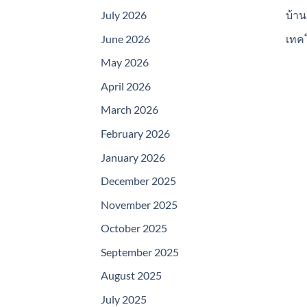
July 2026
บ้าน
June 2026
เทค
May 2026
April 2026
March 2026
February 2026
January 2026
December 2025
November 2025
October 2025
September 2025
August 2025
July 2025