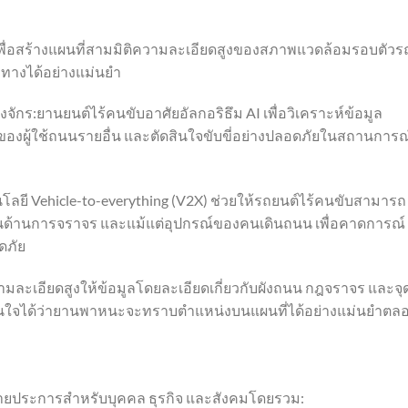
พื่อสร้างแผนที่สามมิติความละเอียดสูงของสภาพแวดล้อมรอบตัวร
ทางได้อย่างแม่นยำ
งจักร:ยานยนต์ไร้คนขับอาศัยอัลกอริธึม AI เพื่อวิเคราะห์ข้อมูล
องผู้ใช้ถนนรายอื่น และตัดสินใจขับขี่อย่างปลอดภัยในสถานการณ
ลยี Vehicle-to-everything (V2X) ช่วยให้รถยนต์ไร้คนขับสามารถ
านด้านการจราจร และแม้แต่อุปกรณ์ของคนเดินถนน เพื่อคาดการณ์
ดภัย
ละเอียดสูงให้ข้อมูลโดยละเอียดเกี่ยวกับผังถนน กฎจราจร และจุ
มั่นใจได้ว่ายานพาหนะจะทราบตำแหน่งบนแผนที่ได้อย่างแม่นยำตล
ลายประการสำหรับบุคคล ธุรกิจ และสังคมโดยรวม: