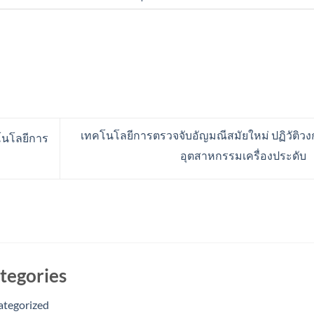
เทคโนโลยีการตรวจจับอัญมณีสมัยใหม่ ปฏิวัติว
โนโลยีการ
อุตสาหกรรมเครื่องประดับ
tegories
ategorized