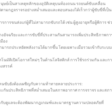
ุษย์เป็นสาเหตุหลักของอุบัติเหตุบนท้องถนน รถยนต์ขับเคลื่อน
ามกฎจราจรอย่างสม่ำเสมอและตอบสนองได้เร็วกว่าผู้ขับขี่ที่เป็น
รการขนส่งแก่ผู้ที่ไม่สามารถขับรถได้ เช่น ผู้สูงอายุหรือผู้พิการ ช่
อัจฉริยะและการขับขี่ที่ประสานกันสามารถเพิ่มประสิทธิภาพกา
มือง
ามารถประหยัดพลังงานได้มากขึ้น โดยเฉพาะเมื่อรวมเข้ากับระบบส
โนมัติเปิดโอกาสใหม่ๆ ในด้านโลจิสติกส์ การใช้รถร่วมกัน และก
างสรรค์
์ไร้คนขับยังต้องเผชิญกับความท้าทายหลายประการ:
ประกันประสิทธิภาพที่สม่ำเสมอในสภาพอากาศ การจราจร และสภ
ำกับดูแลจะต้องพัฒนากฎเกณฑ์และมาตรฐานความปลอดภัยที่