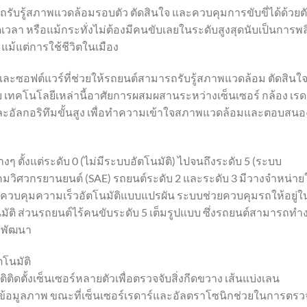
ถรับรู้สภาพแวดล้อมรอบตัว ตัดสินใจ และควบคุมการขับขี่ได้ด้วยต
ลา หรือแม้กระทั่งไม่ต้องมีคนขับเลยในระดับสูงสุดนับเป็นการพล
ม้แต่การใช้ชีวิตในเมือง
และซอฟต์แวร์ที่ช่วยให้รถยนต์สามารถรับรู้สภาพแวดล้อม ตัดสินใ
บ เทคโนโลยีเหล่านี้อาศัยการผสมผสานระหว่างเซ็นเซอร์ กล้อง เรด
ะอัลกอริทึมขั้นสูง เพื่อทำความเข้าใจสภาพแวดล้อมและตอบสนอ
ๆ ตั้งแต่ระดับ 0 (ไม่มีระบบอัตโนมัติ) ไปจนถึงระดับ 5 (ระบบ
มวิศวกรยานยนต์ (SAE) รถยนต์ระดับ 2 และระดับ 3 มีวางจำหน่าย
ะบบควบคุมความเร็วอัตโนมัติแบบแปรผัน ระบบช่วยควบคุมรถให้อยู่ใ
ัติ ส่วนรถยนต์ไร้คนขับระดับ 5 เต็มรูปแบบ ซึ่งรถยนต์สามารถทำ
ารพัฒนา
ตโนมัติ
ิติดตั้งเซ็นเซอร์หลายตัวเพื่อตรวจจับสิ่งกีดขวาง เส้นแบ่งเลน
อมูลภาพ ขณะที่เซ็นเซอร์เรดาร์และอัลตราโซนิกช่วยในการตรว