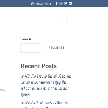
Newsletter
-
-
Search
SEARCH
Recent Posts
เทคโนโลยีขับเคลื่อนที่เชื่อมต่อ
แกนหมุนช่วยลดการสูญเสีย
ง
พลังงานและเพิ่มความแม่นยำ
้คน
สูงสุด
เทคโนโลยีกล้องตรวจจับการ