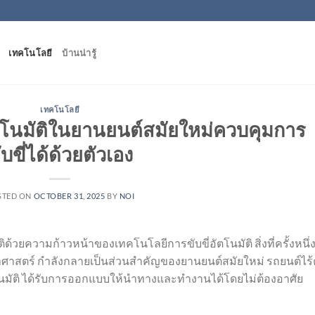
เทคโนโลยี
บ้านน่ารู้
เทคโนโลยี
ตโนมัติในยานยนต์สมัยใหม่ควบคุมการ
ับขี่ได้ด้วยตัวเอง
STED ON
OCTOBER 31, 2025
BY
NOI
ิด้วยความก้าวหน้าของเทคโนโลยีการขับขี่อัตโนมัติ สิ่งที่ครั้งหนึ่
ยาศาสตร์ กำลังกลายเป็นส่วนสำคัญของยานยนต์สมัยใหม่ รถยนต์ไร
อัตโนมัติ ได้รับการออกแบบให้นำทางและทำงานได้โดยไม่ต้องอาศัย