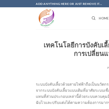
Skip
ADD ANYTHING HERE OR JUST REMOVE IT...
to
content
HOME
เทคโนโลยีการบังคับเลี
การเปลี่ยนแ
ระบบบังคับเลี้ยวด้วยสายไฟฟ้าถือเป็นนวัตกร
จากระบบบังคับเลี้ยวแบบเดิมที่อาศัยระบบเ
แทนที่ส่วนประกอบเหล่านี้ด้วยระบบควบคุมอ
ฉับไวและปรับแต่งได้ตามความต้องการมากข