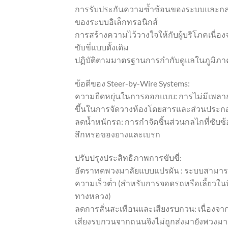
การรับประกันความซ้ำซ้อนของระบบและกลไ
ของระบบอิเล็กทรอนิกส์
การสร้างความไว้วางใจให้กับผู้บริโภคเนื
ขับขี่แบบดั้งเดิม
ปฏิบัติตามมาตรฐานการกำกับดูแลในภูมิภา
ข้อดีของ Steer-by-Wire Systems:
ความยืดหยุ่นในการออกแบบ: การไม่มีเพลาก
ขึ้นในการจัดวางห้องโดยสารและส่วนประกอ
ลดน้ำหนักรถ: การกำจัดชิ้นส่วนกลไกที่ซ
สึกหรอของยางและเบรก
ปรับปรุงประสิทธิภาพการขับขี่:
อัตราทดพวงมาลัยแบบแปรผัน : ระบบสามารถป
ความเร็วต่ำ (สำหรับการจอดรถหรือเลี้ยวในที
ทางหลวง)
ลดการสั่นสะเทือนและเสียงรบกวน: เนื่องจ
เสียงรบกวนจากถนนจึงไม่ถูกส่งมายังพวงมาล