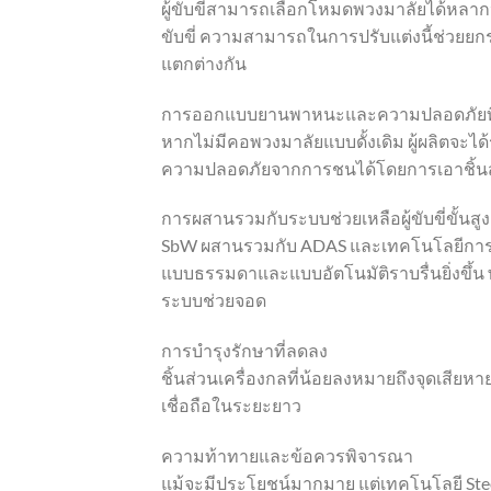
ผู้ขับขี่สามารถเลือกโหมดพวงมาลัยได้หลาก
ขับขี่ ความสามารถในการปรับแต่งนี้ช่วยย
แตกต่างกัน
การออกแบบยานพาหนะและความปลอดภัยที่ไ
หากไม่มีคอพวงมาลัยแบบดั้งเดิม ผู้ผลิตจะ
ความปลอดภัยจากการชนได้โดยการเอาชิ้นส
การผสานรวมกับระบบช่วยเหลือผู้ขับขี่ขั้นสูง
SbW ผสานรวมกับ ADAS และเทคโนโลยีการขับขี
แบบธรรมดาและแบบอัตโนมัติราบรื่นยิ่งขึ้น 
ระบบช่วยจอด
การบำรุงรักษาที่ลดลง
ชิ้นส่วนเครื่องกลที่น้อยลงหมายถึงจุดเสีย
เชื่อถือในระยะยาว
ความท้าทายและข้อควรพิจารณา
แม้จะมีประโยชน์มากมาย แต่เทคโนโลยี Stee