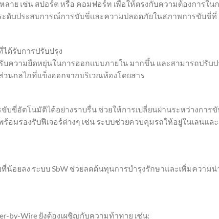
หลาย เช่น สปอร์ต หรือ คอมฟอร์ท เพื่อให้ตรงกับความต้องการใน
กระดับประสบการณ์การขับขี่และความปลอดภัยในสภาพการขับขี่ที่
ด้รับการปรับปรุง
ได้รับความยืดหยุ่นในการออกแบบภายใน มากขึ้น และสามารถปรับปร
่วนกลไกที่แข็งออกจากบริเวณห้องโดยสาร
่อัตโนมัติได้อย่างราบรื่น ช่วยให้การเปลี่ยนผ่านระหว่างการขับ
พร้อมรองรับฟีเจอร์ต่างๆ เช่น ระบบช่วยควบคุมรถให้อยู่ในเลนและ
หายที่น้อยลง ระบบ SbW ช่วยลดต้นทุนการบำรุงรักษาและเพิ่มความน่
r-by-Wire ยังต้องเผชิญกับความท้าทาย เช่น: