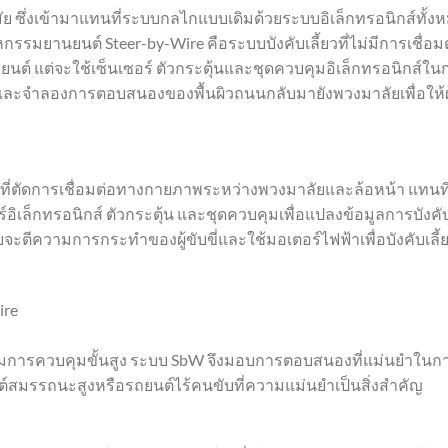
มัย ซึ่งเข้ามาแทนที่ระบบกลไกแบบเดิมด้วยระบบอิเล็กทรอนิกส์ทั้ง
รรมยานยนต์ Steer-by-Wire คือระบบบังคับเลี้ยวที่ไม่มีการเชื่อม
์ แต่จะใช้เซ็นเซอร์ ตัวกระตุ้นและชุดควบคุมอิเล็กทรอนิกส์ใน
และจำลองการตอบสนองของพื้นผิวถนนกลับมายังพวงมาลัยเพื่อให้ผู
ีที่ตัดการเชื่อมต่อทางกายภาพระหว่างพวงมาลัยและล้อหน้า แทนที
อิเล็กทรอนิกส์ ตัวกระตุ้น และชุดควบคุมเพื่อแปลงข้อมูลการบังคั
ะบบจะตีความการกระทำของผู้ขับขี่และใช้มอเตอร์ไฟฟ้าเพื่อบังคับเลี้
ire
ึมการควบคุมขั้นสูง ระบบ SbW จึงมอบการตอบสนองที่แม่นยำในก
ถยนต์สมรรถนะสูงหรือรถยนต์ไร้คนขับที่ความแม่นยำเป็นสิ่งสำคัญ