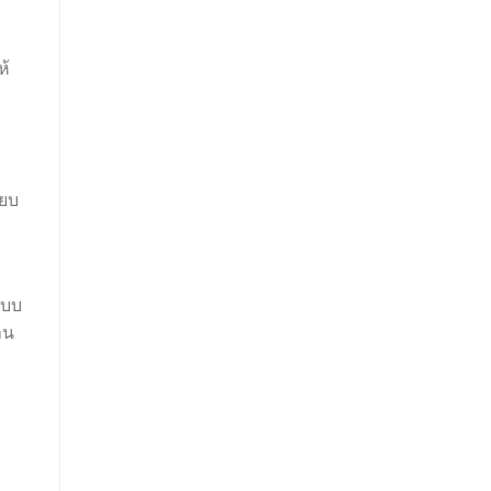
ห้
ง
ียบ
แบบ
าน