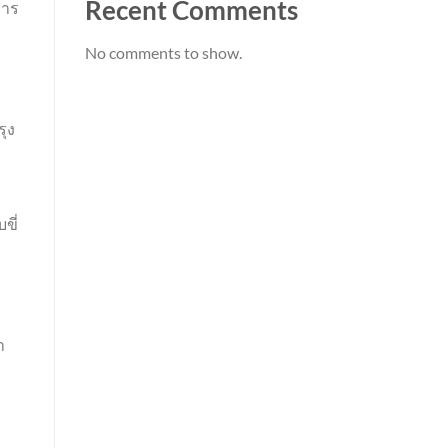
Recent Comments
การ
No comments to show.
ุง
ขี่
า