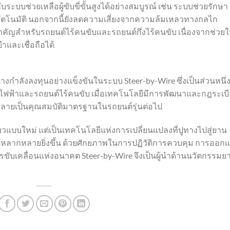
ะบบช่วยเหลือผู้ขับขี่ขั้นสูงได้อย่างสมบูรณ์ เช่น ระบบช่วยรักษา
นอัตโนมัติ นอกจากนี้ยังลดความเสี่ยงจากความล้มเหลวทางกลไก
สำคัญสำหรับรถยนต์ไร้คนขับและรถยนต์กึ่งไร้คนขับ เนื่องจากช่วยใ
ำและเชื่อถือได้
างกำลังลงทุนอย่างแข็งขันในระบบ Steer-by-Wire ซึ่งเป็นส่วนหนึ่
ต์ไฟฟ้าและรถยนต์ไร้คนขับ เมื่อเทคโนโลยีมีการพัฒนาและกฎระเบ
กลายเป็นคุณสมบัติมาตรฐานในรถยนต์รุ่นต่อไป
ลี้ยวแบบใหม่ แต่เป็นเทคโนโลยีแห่งการเปลี่ยนแปลงที่ปูทางไปสู่ยาน
ด้หลากหลายยิ่งขึ้น ด้วยศักยภาพในการปฏิวัติการควบคุม การออก
ับเคลื่อนแห่งอนาคต Steer-by-Wire จึงเป็นผู้นำด้านนวัตกรรมย