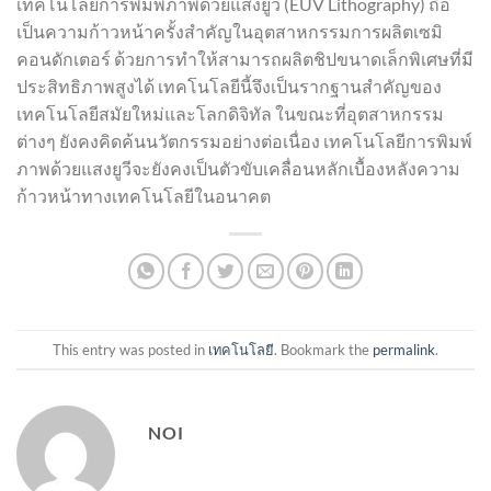
เทคโนโลยีการพิมพ์ภาพด้วยแสงยูวี (EUV Lithography) ถือ
เป็นความก้าวหน้าครั้งสำคัญในอุตสาหกรรมการผลิตเซมิ
คอนดักเตอร์ ด้วยการทำให้สามารถผลิตชิปขนาดเล็กพิเศษที่มี
ประสิทธิภาพสูงได้ เทคโนโลยีนี้จึงเป็นรากฐานสำคัญของ
เทคโนโลยีสมัยใหม่และโลกดิจิทัล ในขณะที่อุตสาหกรรม
ต่างๆ ยังคงคิดค้นนวัตกรรมอย่างต่อเนื่อง เทคโนโลยีการพิมพ์
ภาพด้วยแสงยูวีจะยังคงเป็นตัวขับเคลื่อนหลักเบื้องหลังความ
ก้าวหน้าทางเทคโนโลยีในอนาคต
This entry was posted in
เทคโนโลยี
. Bookmark the
permalink
.
NOI