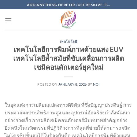
Skip
ADD ANYTHING HERE OR JUST REMOVE IT...
to
content
เทคโนโลยี
เทคโนโลยีการพิมพ์ภาพด้วยแสง EUV
เทคโนโลยีล้ำสมัยที่ขับเคลื่อนการผลิต
เซมิคอนดักเตอร์ยุคใหม่
POSTED ON
JANUARY 8, 2026
BY
NOI
ในยุคแห่งการเปลี่ยนแปลงทางดิจิทัล ที่ซึ่งปัญญาประดิษฐ์ การ
ประมวลผลประสิทธิภาพสูง และอุปกรณ์อัจฉริยะกำลังพัฒนา
อย่างรวดเร็ว การผลิตเซมิคอนดักเตอร์มีบทบาทสำคัญอย่าง
ยิ่ง หนึ่งในนวัตกรรมที่ปฏิวัติวงการที่สุดที่ช่วยให้สามารถผลิต
ไมโครชิปขั้นสูงได้ในปัจจุบันคือ เทคโนโลยีการพิมพ์ด้วยแสง