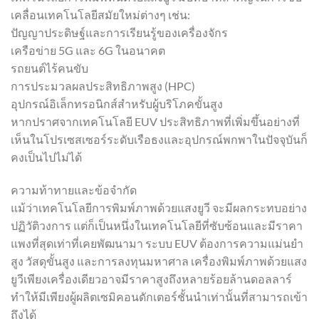
เคลื่อนเทคโนโลยีสมัยใหม่ต่างๆ เช่น:
ปัญญาประดิษฐ์และการเรียนรู้ของเครื่องจักร
เครือข่าย 5G และ 6G ในอนาคต
รถยนต์ไร้คนขับ
การประมวลผลประสิทธิภาพสูง (HPC)
อุปกรณ์อิเล็กทรอนิกส์สำหรับผู้บริโภคขั้นสูง
หากปราศจากเทคโนโลยี EUV ประสิทธิภาพที่เพิ่มขึ้นอย่างที่
เห็นในโปรเซสเซอร์ระดับเรือธงและอุปกรณ์พกพาในปัจจุบันก็
คงเป็นไปไม่ได้
ความท้าทายและข้อจำกัด
แม้ว่าเทคโนโลยีการพิมพ์ภาพด้วยแสงยูวี จะมีผลกระทบอย่าง
ปฏิวัติวงการ แต่ก็เป็นหนึ่งในเทคโนโลยีที่ซับซ้อนและมีราคา
แพงที่สุดเท่าที่เคยพัฒนามา ระบบ EUV ต้องการความแม่นยำ
สูง วัสดุขั้นสูง และการลงทุนมหาศาล เครื่องพิมพ์ภาพด้วยแสง
ยูวีเพียงเครื่องเดียวอาจมีราคาสูงถึงหลายร้อยล้านดอลลาร์
ทำให้มีเพียงผู้ผลิตเซมิคอนดักเตอร์ชั้นนำเท่านั้นที่สามารถเข้า
ถึงได้