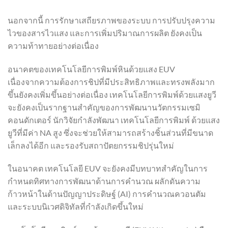
นอกจากนี้ การรักษาเสถียรภาพของระบบ การปรับปรุงความ
ไวของสารไวแสง และการเพิ่มปริมาณการผลิต ยังคงเป็น
ความท้าทายอย่างต่อเนื่อง
อนาคตของเทคโนโลยีการพิมพ์หินด้วยแสง EUV
เนื่องจากความต้องการชิปที่มีประสิทธิภาพและทรงพลังมาก
ขึ้นยังคงเพิ่มขึ้นอย่างต่อเนื่อง เทคโนโลยีการพิมพ์ด้วยแสงยูวี
จะยังคงเป็นรากฐานสำคัญของการพัฒนานวัตกรรมเซมิ
คอนดักเตอร์ นักวิจัยกำลังพัฒนา เทคโนโลยีการพิมพ์ ด้วยแสง
ยูวีที่มีค่า NA สูง ซึ่งจะช่วยให้สามารถสร้างชิ้นส่วนที่มีขนาด
เล็กลงได้อีก และรองรับสถาปัตยกรรมชิปรุ่นใหม่
ในอนาคต เทคโนโลยี EUV จะยังคงมีบทบาทสำคัญในการ
กำหนดทิศทางการพัฒนาด้านการคำนวณ ผลักดันความ
ก้าวหน้าในด้านปัญญาประดิษฐ์ (AI) การคำนวณควอนตัม
และระบบนิเวศดิจิทัลที่กำลังเกิดขึ้นใหม่