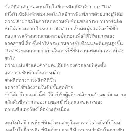
ข้อดีที่สำคัญของเทคโนโลยีการพิมพ์หินด้วยแสง EUV
หนึ่งในข้อดีหลักของเทคโนโลยีการพิมพ์ภาพด้วยแสงยูวี คือ
ความสามารถในการลดความซับซ้อนของกระบวนการผลิต
ชิปได้อย่างมาก ในระบบ DUV แบบดั้งเดิม ผู้ผลิตต้องใช้ขั้น
ตอนการสร้างลวดลายหลายขั้นตอนเพื่อให้ได้ขนาดของ
ลวดลายที่เล็ก ซึ่งทำให้กระบวนการซับซ้อนและต้นทุนสูงขึ้น
EUV ช่วยลดความจำเป็นในการใช้ขั้นตอนเพิ่มเติมเหล่านี้ ส่ง
ผลให้:
ความแม่นยำและความละเอียดของลวดลายที่สูงขึ้น
ลดความซับซ้อนในการผลิต
ผลผลิตทางการผลิตที่ดีขึ้น
ลดการใช้พลังงานในชิปขั้นสุดท้าย
ข้อได้เปรียบเหล่านี้ทำให้บริษัทผู้ผลิตเซมิคอนดักเตอร์สามารถ
ผลักดันขีดจำกัดของกฎของมัวร์และลดขนาดของ
ทรานซิสเตอร์ลงได้อย่างต่อเนื่อง
เทคโนโลยีการพิมพ์หินด้วยแสงยูวีและเทคโนโลยีสมัยใหม่
เทคโนโลยีการพิมพ์หินด้วยแสงยูวี มีบทบาทสำคัญในการขับ