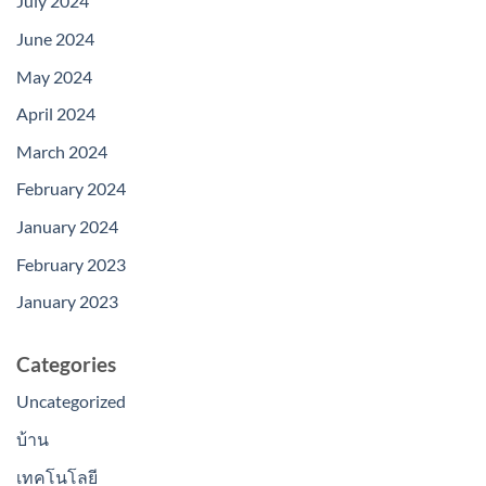
July 2024
June 2024
May 2024
April 2024
March 2024
February 2024
January 2024
February 2023
January 2023
Categories
Uncategorized
บ้าน
เทคโนโลยี