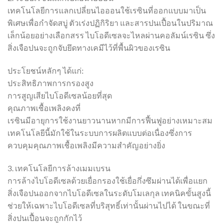
เทคโนโลยีการแลกเปลี่ยนไอออนใช้เรซินที่ออกแบบมาเป็น
พิเศษเพื่อกำจัดสบู่ ตัวเร่งปฏิกิริยา และสารปนเปื้อนในปริมาณ
เล็กน้อยอย่างเลือกสรร ไบโอดีเซลจะไหลผ่านคอลัมน์เรซิน ซึ่ง
สิ่งเจือปนจะถูกจับยึดทางเคมีไว้ที่พื้นผิวของเรซิน
ประโยชน์หลักๆ ได้แก่:
ประสิทธิภาพการกรองสูง
การสูญเสียไบโอดีเซลน้อยที่สุด
คุณภาพเชื้อเพลิงคงที่
เรซินมีอายุการใช้งานยาวนานหากมีการฟื้นฟูอย่างเหมาะสม
เทคโนโลยีนี้มักใช้ในระบบการผลิตแบบต่อเนื่องซึ่งการ
ควบคุมคุณภาพเชื้อเพลิงมีความสำคัญอย่างยิ่ง
3. เทคโนโลยีการล้างเมมเบรน
การล้างไบโอดีเซลด้วยเยื่อกรองใช้เยื่อกึ่งซึมผ่านได้เพื่อแยก
สิ่งเจือปนออกจากไบโอดีเซลในระดับโมเลกุล เทคนิคขั้นสูงนี้
ช่วยให้เฉพาะไบโอดีเซลที่บริสุทธิ์เท่านั้นผ่านไปได้ ในขณะที่
สิ่งปนเปื้อนจะถูกกักไว้