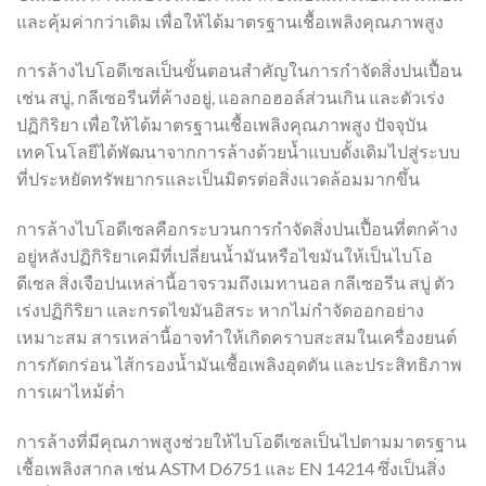
และคุ้มค่ากว่าเดิม เพื่อให้ได้มาตรฐานเชื้อเพลิงคุณภาพสูง
การล้างไบโอดีเซลเป็นขั้นตอนสำคัญในการกำจัดสิ่งปนเปื้อน
เช่น สบู่, กลีเซอรีนที่ค้างอยู่, แอลกอฮอล์ส่วนเกิน และตัวเร่ง
ปฏิกิริยา เพื่อให้ได้มาตรฐานเชื้อเพลิงคุณภาพสูง ปัจจุบัน
เทคโนโลยีได้พัฒนาจากการล้างด้วยน้ำแบบดั้งเดิมไปสู่ระบบ
ที่ประหยัดทรัพยากรและเป็นมิตรต่อสิ่งแวดล้อมมากขึ้น
การล้างไบโอดีเซลคือกระบวนการกำจัดสิ่งปนเปื้อนที่ตกค้าง
อยู่หลังปฏิกิริยาเคมีที่เปลี่ยนน้ำมันหรือไขมันให้เป็นไบโอ
ดีเซล สิ่งเจือปนเหล่านี้อาจรวมถึงเมทานอล กลีเซอรีน สบู่ ตัว
เร่งปฏิกิริยา และกรดไขมันอิสระ หากไม่กำจัดออกอย่าง
เหมาะสม สารเหล่านี้อาจทำให้เกิดคราบสะสมในเครื่องยนต์
การกัดกร่อน ไส้กรองน้ำมันเชื้อเพลิงอุดตัน และประสิทธิภาพ
การเผาไหม้ต่ำ
การล้างที่มีคุณภาพสูงช่วยให้ไบโอดีเซลเป็นไปตามมาตรฐาน
เชื้อเพลิงสากล เช่น ASTM D6751 และ EN 14214 ซึ่งเป็นสิ่ง