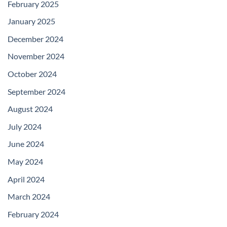
February 2025
January 2025
December 2024
November 2024
October 2024
September 2024
August 2024
July 2024
June 2024
May 2024
April 2024
March 2024
February 2024