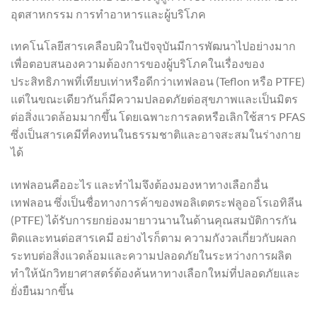
อุตสาหกรรม การทำอาหารและผู้บริโภค
เทคโนโลยีสารเคลือบผิวในปัจจุบันมีการพัฒนาไปอย่างมาก
เพื่อตอบสนองความต้องการของผู้บริโภคในเรื่องของ
ประสิทธิภาพที่เทียบเท่าหรือดีกว่าเทฟลอน (Teflon หรือ PTFE)
แต่ในขณะเดียวกันก็มีความปลอดภัยต่อสุขภาพและเป็นมิตร
ต่อสิ่งแวดล้อมมากขึ้น โดยเฉพาะการลดหรือเลิกใช้สาร PFAS
ซึ่งเป็นสารเคมีที่คงทนในธรรมชาติและอาจสะสมในร่างกาย
ได้
เทฟลอนคืออะไร และทำไมจึงต้องมองหาทางเลือกอื่น
เทฟลอน ซึ่งเป็นชื่อทางการค้าของพอลิเตตระฟลูออโรเอทิลีน
(PTFE) ได้รับการยกย่องมายาวนานในด้านคุณสมบัติการกัน
ติดและทนต่อสารเคมี อย่างไรก็ตาม ความกังวลเกี่ยวกับผลก
ระทบต่อสิ่งแวดล้อมและความปลอดภัยในระหว่างการผลิต
ทำให้นักวิทยาศาสตร์ต้องค้นหาทางเลือกใหม่ที่ปลอดภัยและ
ยั่งยืนมากขึ้น