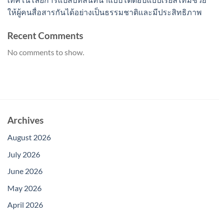
ให้ผู้คนสื่อสารกันได้อย่างเป็นธรรมชาติและมีประสิทธิภาพ
Recent Comments
No comments to show.
Archives
August 2026
July 2026
June 2026
May 2026
April 2026