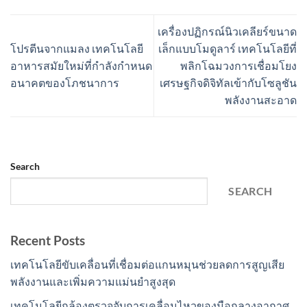
เครื่องปฏิกรณ์นิวเคลียร์ขนาด
โปรตีนจากแมลง เทคโนโลยี
เล็กแบบโมดูลาร์ เทคโนโลยีที่
อาหารสมัยใหม่ที่กำลังกำหนด
พลิกโฉมวงการเชื่อมโยง
อนาคตของโภชนาการ
เศรษฐกิจดิจิทัลเข้ากับโซลูชัน
พลังงานสะอาด
Search
SEARCH
Recent Posts
เทคโนโลยีขับเคลื่อนที่เชื่อมต่อแกนหมุนช่วยลดการสูญเสีย
พลังงานและเพิ่มความแม่นยำสูงสุด
เทคโนโลยีกล้องตรวจจับการเคลื่อนไหวของมือกลางอากาศ