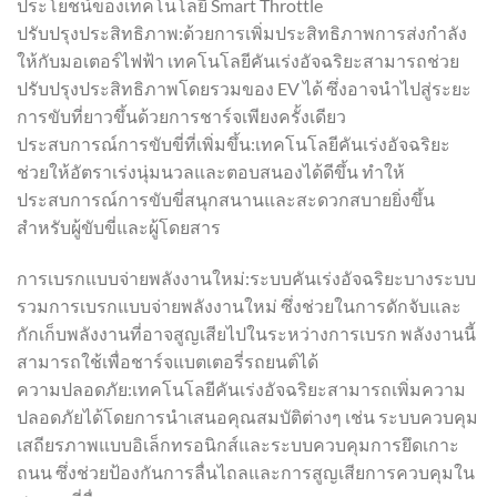
ประโยชน์ของเทคโนโลยี Smart Throttle
ปรับปรุงประสิทธิภาพ:ด้วยการเพิ่มประสิทธิภาพการส่งกำลัง
ให้กับมอเตอร์ไฟฟ้า เทคโนโลยีคันเร่งอัจฉริยะสามารถช่วย
ปรับปรุงประสิทธิภาพโดยรวมของ EV ได้ ซึ่งอาจนำไปสู่ระยะ
การขับที่ยาวขึ้นด้วยการชาร์จเพียงครั้งเดียว
ประสบการณ์การขับขี่ที่เพิ่มขึ้น:เทคโนโลยีคันเร่งอัจฉริยะ
ช่วยให้อัตราเร่งนุ่มนวลและตอบสนองได้ดีขึ้น ทำให้
ประสบการณ์การขับขี่สนุกสนานและสะดวกสบายยิ่งขึ้น
สำหรับผู้ขับขี่และผู้โดยสาร
การเบรกแบบจ่ายพลังงานใหม่:ระบบคันเร่งอัจฉริยะบางระบบ
รวมการเบรกแบบจ่ายพลังงานใหม่ ซึ่งช่วยในการดักจับและ
กักเก็บพลังงานที่อาจสูญเสียไปในระหว่างการเบรก พลังงานนี้
สามารถใช้เพื่อชาร์จแบตเตอรี่รถยนต์ได้
ความปลอดภัย:เทคโนโลยีคันเร่งอัจฉริยะสามารถเพิ่มความ
ปลอดภัยได้โดยการนำเสนอคุณสมบัติต่างๆ เช่น ระบบควบคุม
เสถียรภาพแบบอิเล็กทรอนิกส์และระบบควบคุมการยึดเกาะ
ถนน ซึ่งช่วยป้องกันการลื่นไถลและการสูญเสียการควบคุมใน