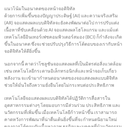
แนวโน้มในอนาคตของหน้าจอดิจิทัล
ด้วยการเพิ่มขึ้นของปัญญาประดิษฐ์ (AI) และความจริงเสริม
(AR) จอแสดงผลแบบดิจิทัลจะยังคงพัฒนาต่อไป การปรับแต่ง
เนื้อหาที่ขับเคลื่อนด้วย AI จอแสดงผลโฮโลแกรม และแม้แต่
เทคโนโลยีอินเทอร์เฟซคอมพิวเตอร์สมอง (BCI) ก็กำลังจะเกิด
ขึ้นในอนาคต ซึ่งจะช่วยปรับปรุงวิธีการโต้ตอบของเรากับหน้า
จอดิจิทัลให้ดียิ่งขึ้น
นอกจากนี้ คาดว่าโซลูชันจอแสดงผลที่เป็นมิตรต่อสิ่งแวดล้อม
เช่น เทคโนโลยีกระดาษอิเล็กทรอนิกส์และหน้าจอเก็บเกี่ยว
พลังงาน จะเข้ามากำหนดอนาคตของจอแสดงผลแบบดิจิทัล
ช่วยให้มั่นใจถึงความยั่งยืนโดยไม่กระทบต่อประสิทธิภาพ
เทคโนโลยีจอแสดงผลแบบดิจิทัลได้ปฏิวัติการสื่อสารใน
อุตสาหกรรมต่างๆ โดยมอบการมีส่วนร่วม ประสิทธิภาพ และ
นวัตกรรมที่เพิ่มขึ้น เมื่อเทคโนโลยีก้าวหน้าขึ้น เราสามารถ
คาดหวังการพัฒนาที่น่าตื่นเต้นยิ่งขึ้นที่จะกำหนดนิยามใหม่
ของการโต้ตอบกับเนื้อหาภาพ ธุรกิจและบุคคลที่นำนวัตกรรม