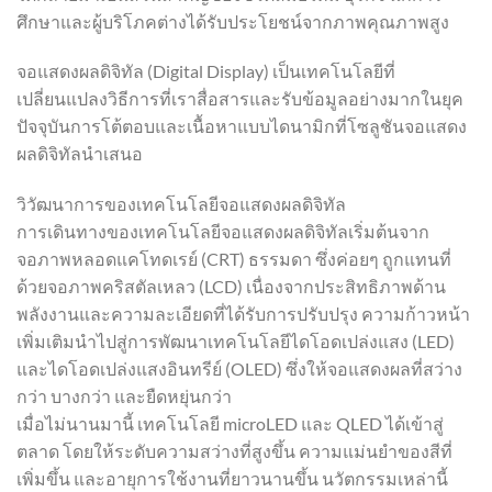
ศึกษาและผู้บริโภคต่างได้รับประโยชน์จากภาพคุณภาพสูง
จอแสดงผลดิจิทัล (Digital Display) เป็นเทคโนโลยีที่
เปลี่ยนแปลงวิธีการที่เราสื่อสารและรับข้อมูลอย่างมากในยุค
ปัจจุบันการโต้ตอบและเนื้อหาแบบไดนามิกที่โซลูชันจอแสดง
ผลดิจิทัลนำเสนอ
วิวัฒนาการของเทคโนโลยีจอแสดงผลดิจิทัล
การเดินทางของเทคโนโลยีจอแสดงผลดิจิทัลเริ่มต้นจาก
จอภาพหลอดแคโทดเรย์ (CRT) ธรรมดา ซึ่งค่อยๆ ถูกแทนที่
ด้วยจอภาพคริสตัลเหลว (LCD) เนื่องจากประสิทธิภาพด้าน
พลังงานและความละเอียดที่ได้รับการปรับปรุง ความก้าวหน้า
เพิ่มเติมนำไปสู่การพัฒนาเทคโนโลยีไดโอดเปล่งแสง (LED)
และไดโอดเปล่งแสงอินทรีย์ (OLED) ซึ่งให้จอแสดงผลที่สว่าง
กว่า บางกว่า และยืดหยุ่นกว่า
เมื่อไม่นานมานี้ เทคโนโลยี microLED และ QLED ได้เข้าสู่
ตลาด โดยให้ระดับความสว่างที่สูงขึ้น ความแม่นยำของสีที่
เพิ่มขึ้น และอายุการใช้งานที่ยาวนานขึ้น นวัตกรรมเหล่านี้