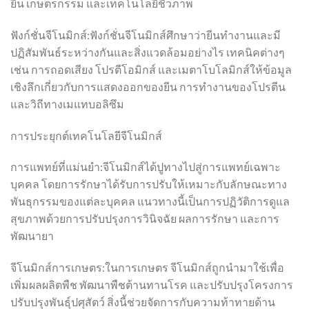
ยีน เกษตรกรรม และเทคโนโลยีชีวภาพ
ฟังก์ชั่นจีโนมิกส์:ฟังก์ชั่นจีโนมิกส์ศึกษาว่ายีนทำงานและมี
ปฏิสัมพันธ์ระหว่างกันและสิ่งแวดล้อมอย่างไร เทคนิคต่างๆ
เช่น การถอดเสียง โปรตีโอมิกส์ และเมตาโบโลมิกส์ให้ข้อมูล
เชิงลึกเกี่ยวกับการแสดงออกของยีน การทำงานของโปรตีน
และวิถีทางเมแทบอลิซึม
การประยุกต์เทคโนโลยีจีโนมิกส์
การแพทย์ที่แม่นยำ:จีโนมิกส์ได้ปูทางไปสู่การแพทย์เฉพาะ
บุคคล โดยการรักษาได้รับการปรับให้เหมาะกับลักษณะทาง
พันธุกรรมของแต่ละบุคคล แนวทางนี้เป็นการปฏิวัติการดูแล
สุขภาพด้วยการปรับปรุงการวินิจฉัย ผลการรักษา และการ
พัฒนายา
จีโนมิกส์การเกษตร:ในการเกษตร จีโนมิกส์ถูกนำมาใช้เพื่อ
เพิ่มผลผลิตพืช พัฒนาพืชต้านทานโรค และปรับปรุงโครงการ
ปรับปรุงพันธุ์ปศุสัตว์ สิ่งนี้ช่วยจัดการกับความท้าทายด้าน