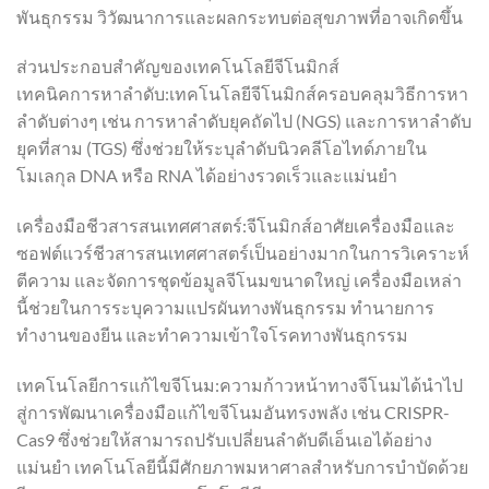
พันธุกรรม วิวัฒนาการและผลกระทบต่อสุขภาพที่อาจเกิดขึ้น
ส่วนประกอบสำคัญของเทคโนโลยีจีโนมิกส์
เทคนิคการหาลำดับ:เทคโนโลยีจีโนมิกส์ครอบคลุมวิธีการหา
ลำดับต่างๆ เช่น การหาลำดับยุคถัดไป (NGS) และการหาลำดับ
ยุคที่สาม (TGS) ซึ่งช่วยให้ระบุลำดับนิวคลีโอไทด์ภายใน
โมเลกุล DNA หรือ RNA ได้อย่างรวดเร็วและแม่นยำ
เครื่องมือชีวสารสนเทศศาสตร์:จีโนมิกส์อาศัยเครื่องมือและ
ซอฟต์แวร์ชีวสารสนเทศศาสตร์เป็นอย่างมากในการวิเคราะห์
ตีความ และจัดการชุดข้อมูลจีโนมขนาดใหญ่ เครื่องมือเหล่า
นี้ช่วยในการระบุความแปรผันทางพันธุกรรม ทำนายการ
ทำงานของยีน และทำความเข้าใจโรคทางพันธุกรรม
เทคโนโลยีการแก้ไขจีโนม:ความก้าวหน้าทางจีโนมได้นำไป
สู่การพัฒนาเครื่องมือแก้ไขจีโนมอันทรงพลัง เช่น CRISPR-
Cas9 ซึ่งช่วยให้สามารถปรับเปลี่ยนลำดับดีเอ็นเอได้อย่าง
แม่นยำ เทคโนโลยีนี้มีศักยภาพมหาศาลสำหรับการบำบัดด้วย