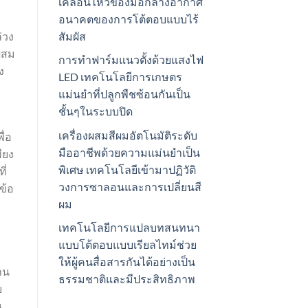
เคลื่อนไหวของมือกลางอากาศ
อนาคตของการโต้ตอบแบบไร้
สัมผัส
่วง
รผสม
การทำฟาร์มแนวตั้งด้วยแสงไฟ
ง
LED เทคโนโลยีการเกษตร
แม่นยำที่ปลูกพืชซ้อนกันเป็น
ชั้นๆในระบบปิด
เครื่องผสมสีผมอัตโนมัติระดับ
ื่อ
มืออาชีพด้วยความแม่นยำเป็น
ียง
พิเศษ เทคโนโลยีเข้ามาปฏิวัติ
ี่
วงการซาลอนและการเปลี่ยนสี
ข้อ
ผม
เทคโนโลยีการแปลบทสนทนา
แบบโต้ตอบแบบเรียลไทม์ช่วย
ให้ผู้คนสื่อสารกันได้อย่างเป็น
าน
ธรรมชาติและมีประสิทธิภาพ
บ
น