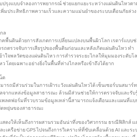
ยปรับปรุงแบบจำลองการพยากรณ์ ช่วยแยกแยะระหว่างแผ่นดินไหวตา
พิ่มประสิทธิภาพความเร็วและความแม่นยำของระบบเตือนภัยล่วง
ไกล
คพื้นดินด้วยการสังเกตการเปลี่ยนแปลงบนพื้นผิวโลก เรดาร์แบบช
ารถตรวจจับการเสียรูปของพื้นดินก่อนและหลังเกิดแผ่นดินไหว ทำ
์เข้าใจพลวัตของแผ่นดินไหว การสำรวจระยะไกลให้มุมมองระดับโลก
 โดยเฉพาะอย่างยิ่งในพื้นที่ห่างไกลหรือเข้าถึงได้ยาก
น็ต
ามารถมีส่วนร่วมในการเฝ้าระวังแผ่นดินไหวได้ เซ็นเซอร์บนสมาร์ท
ลจากแหล่งข้อมูลสาธารณะ ล้วนมีส่วนช่วยให้การตรวจจับและรับรู
พลตฟอร์มที่รวบรวมข้อมูลเหล่านี้สามารถแจ้งเตือนและแผนที่แบบ
มยืดหยุ่นของสาธารณะ
สดงให้เห็นถึงการผสานรวมอันน่าทึ่งของวิศวกรรม ธรณีฟิสิกส์ แ
วและเครือข่าย GPS ไปจนถึงการวิเคราะห์ที่ขับเคลื่อนด้วย AI และระ