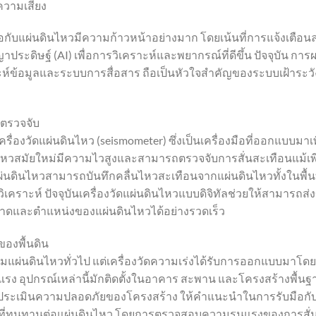
วามเสี่ยง
ับแผ่นดินไหวมีความก้าวหน้าอย่างมาก โดยเน้นที่การแจ้งเตือนล
ประดิษฐ์ (AI) เพื่อการวิเคราะห์และพยากรณ์ที่ดีขึ้น ปัจจุบัน กา
ราะห์ข้อมูลและระบบการสื่อสาร ถือเป็นหัวใจสำคัญของระบบเฝ้าระวั
รตรวจจับ
องวัดแผ่นดินไหว (seismometer) ซึ่งเป็นเครื่องมือที่ออกแบบมาเพ
นดินไหวสมัยใหม่มีความไวสูงและสามารถตรวจจับการสั่นสะเทือนแม้เพ
วัดแผ่นดินไหวสามารถบันทึกคลื่นไหวสะเทือนจากแผ่นดินไหวทั้งในพื้นท
รวิเคราะห์ ปัจจุบันเครื่องวัดแผ่นดินไหวแบบดิจิทัลช่วยให้สามารถส่ง
นาดและตำแหน่งของแผ่นดินไหวได้อย่างรวดเร็ว
ของพื้นดิน
รมแผ่นดินไหวทั่วไป แต่เครื่องวัดความเร่งได้รับการออกแบบมาโดย
ุนแรง อุปกรณ์เหล่านี้มักติดตั้งในอาคาร สะพาน และโครงสร้างพื้นฐ
ศวกรประเมินความปลอดภัยของโครงสร้าง ให้คำแนะนำในการรับมือกั
รที่ทนทานต่อแผ่นดินไหว โดยการตรวจสอบความรุนแรงของการสั่