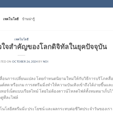
เทคโนโลยี
บ้านน่ารู้
เทคโนโลยี
วใจสำคัญของโลกดิจิทัลในยุคปัจจุบัน
STED ON
OCTOBER 26, 2024
BY
NOI
ลื่อนการเปลี่ยนแปลง โดยกำหนดนิยามใหม่ให้กับวิธีการบริโภคสื่
ต์สด หรือเกม การสตรีมมิ่งทำให้ความบันเทิงเข้าถึงได้ง่ายขึ้นแล
เทอร์เน็ตแบบเรียลไทม์ โดยไม่ต้องดาวน์โหลดไฟล์ทั้งหมดมาเก็บไ
ดูทีละไฟล์
นโลยีสตรีมมิ่ง ประโยชน์ และผลกระทบต่อชีวิตประจำวันของเรา