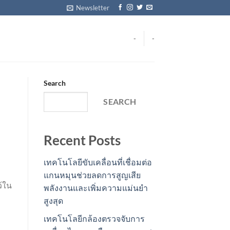
Newsletter
-
-
Search
SEARCH
Recent Posts
อ
เทคโนโลยีขับเคลื่อนที่เชื่อมต่อ
ะ
แกนหมุนช่วยลดการสูญเสีย
ว้ใน
พลังงานและเพิ่มความแม่นยำ
สูงสุด
เทคโนโลยีกล้องตรวจจับการ