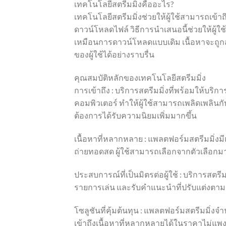
เทคโนโลยีสตรีมมิ่งคืออะไร?
เทคโนโลยีสตรีมมิ่งช่วยให้ผู้ใช้สามารถเข้าถ
ดาวน์โหลดไฟล์ วิธีการนำเสนอนี้ช่วยให้ผู้
เหมือนการดาวน์โหลดแบบเดิม เนื้อหาจะถูกส
ของผู้ใช้ได้อย่างราบรื่น
คุณสมบัติหลักของเทคโนโลยีสตรีมมิ่ง
การเข้าถึง : บริการสตรีมมิ่งที่พร้อมให้บริ
คอมพิวเตอร์ ทำให้ผู้ใช้สามารถเพลิดเพลินกั
ต้องการได้รับความนิยมเพิ่มมากขึ้น
เนื้อหาที่หลากหลาย : แพลตฟอร์มสตรีมมิ่ง
ถ่ายทอดสด ผู้ใช้สามารถเลือกจากตัวเลื
ประสบการณ์ที่เป็นมิตรต่อผู้ใช้ : บริการสตรีม
รายการเล่น และรับคำแนะนำที่ปรับแต่งตามน
โซลูชันที่คุ้มต้นทุน : แพลตฟอร์มสตรีมมิ่
เข้าถึงเนื้อหาที่หลากหลายได้ในราคาไม่แพงโ