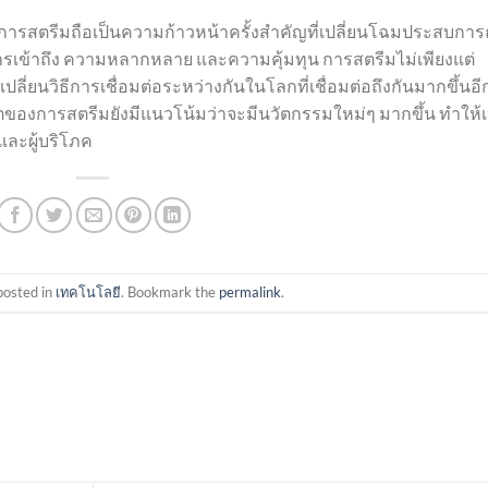
ยีการสตรีมถือเป็นความก้าวหน้าครั้งสำคัญที่เปลี่ยนโฉมประสบการ
เข้าถึง ความหลากหลาย และความคุ้มทุน การสตรีมไม่เพียงแต่
งเปลี่ยนวิธีการเชื่อมต่อระหว่างกันในโลกที่เชื่อมต่อถึงกันมากขึ้นอี
ตของการสตรีมยังมีแนวโน้มว่าจะมีนวัตกรรมใหม่ๆ มากขึ้น ทำให้เ
าและผู้บริโภค
posted in
เทคโนโลยี
. Bookmark the
permalink
.