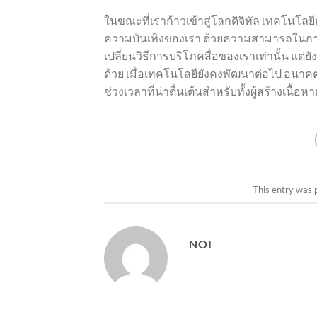
ในขณะที่เราก้าวเข้าสู่โลกดิจิทัล เทคโนโล
ความบันเทิงของเรา ด้วยความสามารถในการ
เปลี่ยนวิธีการบริโภคสื่อของเราเท่านั้น แต่ยั
ด้วย เมื่อเทคโนโลยียังคงพัฒนาต่อไป อนาค
ช่วงเวลาที่น่าตื่นเต้นสำหรับทั้งผู้สร้างเนื้อห
This entry was 
NOI