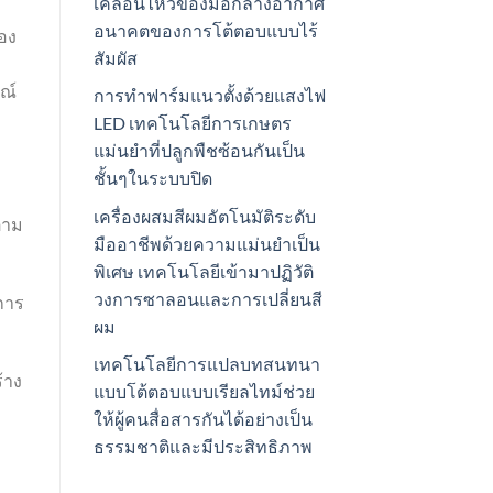
เคลื่อนไหวของมือกลางอากาศ
อนาคตของการโต้ตอบแบบไร้
้อง
สัมผัส
ณ์
การทำฟาร์มแนวตั้งด้วยแสงไฟ
LED เทคโนโลยีการเกษตร
แม่นยำที่ปลูกพืชซ้อนกันเป็น
ชั้นๆในระบบปิด
เครื่องผสมสีผมอัตโนมัติระดับ
ตาม
มืออาชีพด้วยความแม่นยำเป็น
พิเศษ เทคโนโลยีเข้ามาปฏิวัติ
วงการซาลอนและการเปลี่ยนสี
การ
ผม
เทคโนโลยีการแปลบทสนทนา
้าง
แบบโต้ตอบแบบเรียลไทม์ช่วย
ให้ผู้คนสื่อสารกันได้อย่างเป็น
ธรรมชาติและมีประสิทธิภาพ