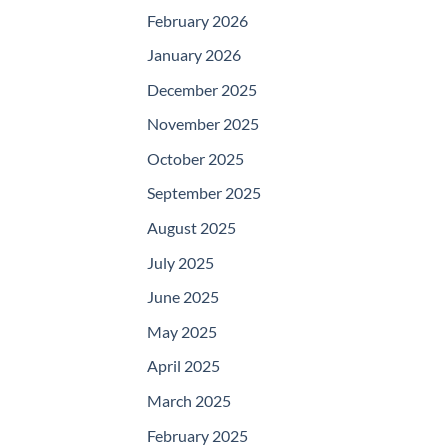
February 2026
January 2026
December 2025
November 2025
October 2025
September 2025
August 2025
July 2025
June 2025
May 2025
April 2025
March 2025
February 2025