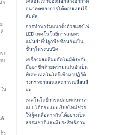
เคลื่อนไหวของมือกลางอากาศ
มัย
อนาคตของการโต้ตอบแบบไร้
สัมผัส
ัย
การทำฟาร์มแนวตั้งด้วยแสงไฟ
ล้
LED เทคโนโลยีการเกษตร
แม่นยำที่ปลูกพืชซ้อนกันเป็น
ชั้นๆในระบบปิด
ารถ
เครื่องผสมสีผมอัตโนมัติระดับ
ียบ
มืออาชีพด้วยความแม่นยำเป็น
พิเศษ เทคโนโลยีเข้ามาปฏิวัติ
วงการซาลอนและการเปลี่ยนสี
ถใน
ผม
เทคโนโลยีการแปลบทสนทนา
แบบโต้ตอบแบบเรียลไทม์ช่วย
ให้ผู้คนสื่อสารกันได้อย่างเป็น
ด้
ธรรมชาติและมีประสิทธิภาพ
ร็ว