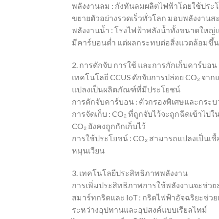
พลังงานลม : กังหันลมผลิตไฟฟ้าโดยใช้ประ
ขยายตัวอย่างรวดเร็วทั่วโลก มอบพลังงาน
พลังงานน้ำ : โรงไฟฟ้าพลังน้ำทั้งขนาดใหญ่
มีคาร์บอนต่ำ แต่ผลกระทบต่อสิ่งแวดล้อมขึ้
2. การดักจับ การใช้ และการกักเก็บคาร์บอน
เทคโนโลยี CCUS ดักจับการปล่อย CO₂ จาก
แปลงเป็นผลิตภัณฑ์ที่มีประโยชน์
การดักจับคาร์บอน : ตัวกรองพิเศษและกระบว
การจัดเก็บ : CO₂ ที่ถูกจับไว้จะถูกฉีดเข้าไปใน
CO₂ ยังคงถูกกักเก็บไว้
การใช้ประโยชน์ : CO₂ สามารถแปลงเป็นเชื้อเ
หมุนเวียน
3. เทคโนโลยีประสิทธิภาพพลังงาน
การเพิ่มประสิทธิภาพการใช้พลังงานจะช่วย
สมาร์ทกริดและ IoT : กริดไฟฟ้าอัจฉริยะช
ระหว่างอุปทานและอุปสงค์แบบเรียลไทม์