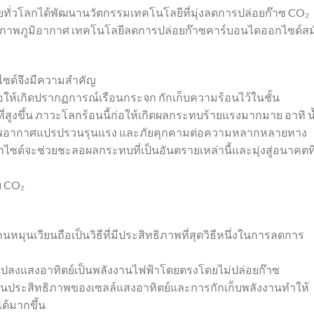
ยทั่วโลกได้พัฒนานวัตกรรมเทคโนโลยีที่มุ่งลดการปล่อยก๊าซ CO₂
าพภูมิอากาศ เทคโนโลยีลดการปล่อยก๊าซคาร์บอนไดออกไซด์สม
ซด์จึงมีความสำคัญ
ก่อให้เกิดปรากฏการณ์เรือนกระจก กักเก็บความร้อนไว้ในชั้น
ูงขึ้น ภาวะโลกร้อนนี้ก่อให้เกิดผลกระทบร้ายแรงมากมาย อาทิ น
 สภาพอากาศแปรปรวนรุนแรง และภัยคุกคามต่อความหลากหลายทาง
ด์จะช่วยชะลอผลกระทบที่เป็นอันตรายเหล่านี้และมุ่งสู่อนาคตที
ย CO₂
หมุนเวียนถือเป็นวิธีที่มีประสิทธิภาพที่สุดวิธีหนึ่งในการลดการ
 แปลงแสงอาทิตย์เป็นพลังงานไฟฟ้าโดยตรงโดยไม่ปล่อยก๊าซ
านประสิทธิภาพของเซลล์แสงอาทิตย์และการกักเก็บพลังงานทำให้
ด้มากขึ้น