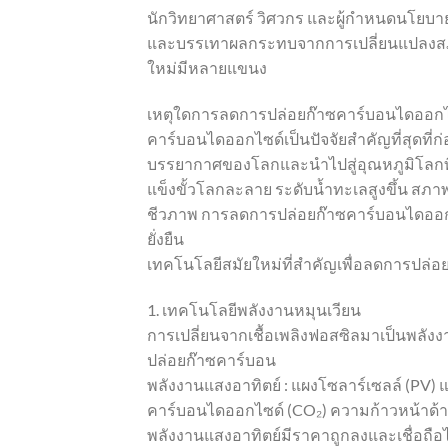
นักวิทยาศาสตร์ วิศวกร และผู้กำหนดนโยบา
และบรรเทาผลกระทบจากการเปลี่ยนแปลงสภ
ใหม่มีหลายแขนง
เหตุใดการลดการปล่อยก๊าซคาร์บอนไดออกไ
คาร์บอนไดออกไซด์เป็นปัจจัยสำคัญที่สุดที่
บรรยากาศของโลกและนำไปสู่อุณหภูมิโลกที่ส
แข็งขั้วโลกละลาย ระดับน้ำทะเลสูงขึ้น
ชีวภาพ การลดการปล่อยก๊าซคาร์บอนไดออกไซ
ยั่งยืน
เทคโนโลยีสมัยใหม่ที่สำคัญเพื่อลดการปล่อ
1. เทคโนโลยีพลังงานหมุนเวียน
การเปลี่ยนจากเชื้อเพลิงฟอสซิลมาเป็นพลังงาน
ปล่อยก๊าซคาร์บอน
พลังงานแสงอาทิตย์ : แผงโซลาร์เซลล์ (PV)
คาร์บอนไดออกไซด์ (CO₂) ความก้าวหน้าด้
พลังงานแสงอาทิตย์มีราคาถูกลงและเชื่อถือไ