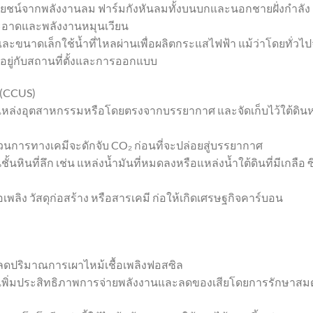
โยชน์จากพลังงานลม ฟาร์มกังหันลมทั้งบนบกและนอกชายฝั่งกำลัง
สะอาดและพลังงานหมุนเวียน
และขนาดเล็กใช้น้ำที่ไหลผ่านเพื่อผลิตกระแสไฟฟ้า แม้ว่าโดยทั่วไ
นอยู่กับสถานที่ตั้งและการออกแบบ
 (CCUS)
แหล่งอุตสาหกรรมหรือโดยตรงจากบรรยากาศ และจัดเก็บไว้ใต้ดินห
นการทางเคมีจะดักจับ CO₂ ก่อนที่จะปล่อยสู่บรรยากาศ
ชั้นหินที่ลึก เช่น แหล่งน้ำมันที่หมดลงหรือแหล่งน้ำใต้ดินที่มีเกลือ ซึ
พลิง วัสดุก่อสร้าง หรือสารเคมี ก่อให้เกิดเศรษฐกิจคาร์บอน
ลดปริมาณการเผาไหม้เชื้อเพลิงฟอสซิล
่วยเพิ่มประสิทธิภาพการจ่ายพลังงานและลดของเสียโดยการรักษาสม