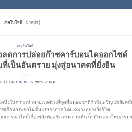
เทคโนโลยี
บ้านน่ารู้
เทคโนโลยี
ื่อลดการปล่อยก๊าซคาร์บอนไดออกไซด์
เป็นอันตราย มุ่งสู่อนาคตที่ยั่งยืน
STED ON
AUGUST 22, 2025
BY
NOI
่งในความท้าทายเร่งด่วนที่สุดที่มนุษยชาติกำลังเผชิญ ปัจจัยหลัก
๊าซเรือนกระจกในชั้นบรรยากาศ โดยเฉพาะอย่างยิ่งก๊าซ
ากการเผาไหม้เชื้อเพลิงฟอสซิล เช่น ถ่านหิน น้ำมัน และก๊าซธรรม