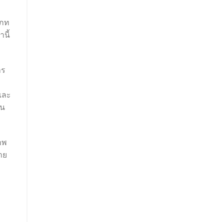
เภท
นี้
าร
และ
าน
าพ
าย