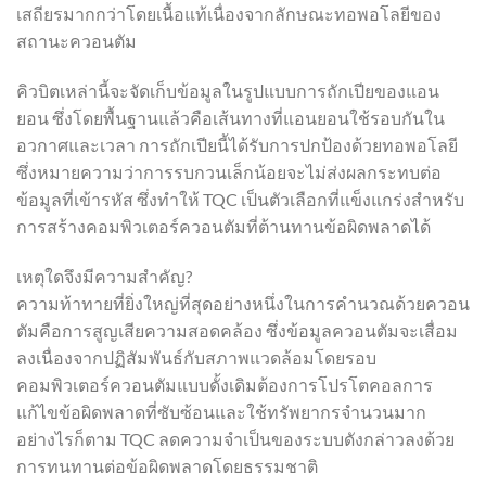
เสถียรมากกว่าโดยเนื้อแท้เนื่องจากลักษณะทอพอโลยีของ
สถานะควอนตัม
คิวบิตเหล่านี้จะจัดเก็บข้อมูลในรูปแบบการถักเปียของแอน
ยอน ซึ่งโดยพื้นฐานแล้วคือเส้นทางที่แอนยอนใช้รอบกันใน
อวกาศและเวลา การถักเปียนี้ได้รับการปกป้องด้วยทอพอโลยี
ซึ่งหมายความว่าการรบกวนเล็กน้อยจะไม่ส่งผลกระทบต่อ
ข้อมูลที่เข้ารหัส ซึ่งทำให้ TQC เป็นตัวเลือกที่แข็งแกร่งสำหรับ
การสร้างคอมพิวเตอร์ควอนตัมที่ต้านทานข้อผิดพลาดได้
เหตุใดจึงมีความสำคัญ?
ความท้าทายที่ยิ่งใหญ่ที่สุดอย่างหนึ่งในการคำนวณด้วยควอน
ตัมคือการสูญเสียความสอดคล้อง ซึ่งข้อมูลควอนตัมจะเสื่อม
ลงเนื่องจากปฏิสัมพันธ์กับสภาพแวดล้อมโดยรอบ
คอมพิวเตอร์ควอนตัมแบบดั้งเดิมต้องการโปรโตคอลการ
แก้ไขข้อผิดพลาดที่ซับซ้อนและใช้ทรัพยากรจำนวนมาก
อย่างไรก็ตาม TQC ลดความจำเป็นของระบบดังกล่าวลงด้วย
การทนทานต่อข้อผิดพลาดโดยธรรมชาติ