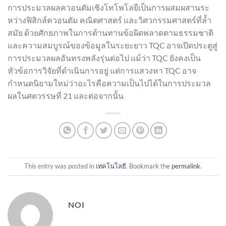
การประมวลผลควอนตัมเชิงโทโพโลยีเป็นการผสมผสานระ
หว่างฟิสิกส์ควอนตัม คณิตศาสตร์ และวิศวกรรมศาสตร์ที่ล้ำ
สมัย ด้วยศักยภาพในการต้านทานข้อผิดพลาดตามธรรมชาติ
และความสมบูรณ์ของข้อมูลในระยะยาว TQC อาจเปิดประตูสู่
การประมวลผลอันทรงพลังรุ่นต่อไป แม้ว่า TQC ยังคงเป็น
หัวข้อการวิจัยที่ดำเนินการอยู่ แต่การแสวงหา TQC อาจ
กำหนดนิยามใหม่ว่าอะไรคือความเป็นไปได้ในการประมวล
ผลในศตวรรษที่ 21 และต่อจากนั้น
This entry was posted in
เทคโนโลยี
. Bookmark the
permalink
.
NOI