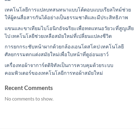
เทคโนโลยีการแปลบทสนทนาแบบโต้ตอบแบบเรียลไทม์ช่วย
ให้ผู้คนสื่อสารกันได้อย่างเป็นธรรมชาติและมีประสิทธิภาพ
แขนและขาเทียมไบโอนิกอัจฉริยะเพื่อทดแทนอวัยวะที่สูญเสีย
ไป เทคโนโลยีช่วยเหลือสมัยใหม่ที่เปลี่ยนแปลงชีวิต
การยกกระชับหน้าผากด้วยกล้องเอนโดสโคป เทคโนโลยี
ศัลยกรรมตกแต่งสมัยใหม่เพื่อใบหน้าที่ดูอ่อนเยาว์
เครื่องทอผ้าจาการ์ดดิจิทัลเป็นการควบคุมด้วยระบบ
คอมพิวเตอร์ของเทคโนโลยีการทอผ้าสมัยใหม่
Recent Comments
No comments to show.