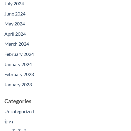
July 2024
June 2024
May 2024
April 2024
March 2024
February 2024
January 2024
February 2023
January 2023
Categories
Uncategorized
บ้าน