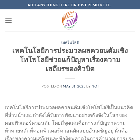
Skip
ADD ANYTHING HERE OR JUST REMOVE IT...
to
content
เทคโนโลยี
เทคโนโลยีการประมวลผลควอนตัมเชิง
โทโพโลยีช่วยแก้ปัญหาเรื่องความ
เสถียรของคิวบิต
POSTED ON
MAY 31, 2025
BY
NOI
เทคโนโลยีการประมวลผลควอนตัมเชิงโทโพโลยีเป็นแนวคิด
ที่ล้ำหน้าและกำลังได้รับการพัฒนาอย่างจริงจังในโลกของ
คอมพิวเตอร์ควอนตัม โดยมีจุดเด่นคือการแก้ปัญหาความ
ท้าทายหลักที่คอมพิวเตอร์ควอนตัมแบบอื่นเผชิญอยู่ นั่นคือ
เรื่องของความเสถียรและข้อผิดพลาดในการคำนวณ การประ