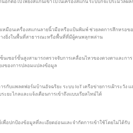
้งานอีกต่อไป เพียงสแกนเข้าไปในเครื่องสแกน ระบบก็จะประมวลผล
ยเหมือนเครื่องสแกนลายนิ้วมือหรือแป้นพิมพ์ ช่วยลดการสึกหรอข
ิ่งในพื้นที่สาธารณะหรือพื้นที่ที่มีผู้คนพลุกพล่าน
ง เซ็นเซอร์ขั้นสูงสามารถตรวจจับการเคลื่อนไหวของดวงตาและการ
สี่ยงของการปลอมแปลงข้อมูล
กับแพลตฟอร์มบ้านอัจฉริยะ ระบบ IoT เครือข่ายการเฝ้าระวัง แ
ระยะไกลและแจ้งเตือนการเข้าถึงแบบเรียลไทม์ได้
์เพื่อปกป้องข้อมูลที่ละเอียดอ่อนและจำกัดการเข้าใช้โดยไม่ได้รับ