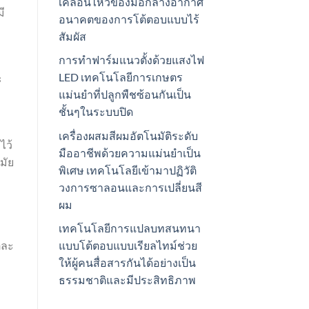
เคลื่อนไหวของมือกลางอากาศ
ี
อนาคตของการโต้ตอบแบบไร้
สัมผัส
การทำฟาร์มแนวตั้งด้วยแสงไฟ
LED เทคโนโลยีการเกษตร
ะ
แม่นยำที่ปลูกพืชซ้อนกันเป็น
ชั้นๆในระบบปิด
เครื่องผสมสีผมอัตโนมัติระดับ
ไว้
มืออาชีพด้วยความแม่นยำเป็น
มัย
พิเศษ เทคโนโลยีเข้ามาปฏิวัติ
วงการซาลอนและการเปลี่ยนสี
ผม
เทคโนโลยีการแปลบทสนทนา
่ละ
แบบโต้ตอบแบบเรียลไทม์ช่วย
ให้ผู้คนสื่อสารกันได้อย่างเป็น
ธรรมชาติและมีประสิทธิภาพ