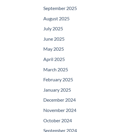
September 2025
August 2025
July 2025
June 2025
May 2025
April 2025
March 2025
February 2025
January 2025
December 2024
November 2024
October 2024
September 2024