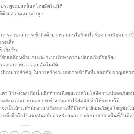
 ประตูจะปลดล็อคโดยอัตโนมัติ
าทีด้วยความแม่นยำสูง
อง การควบคุมการเข้าถึงด้วยการสแกนไอริสก็ได้รับความนิยมมากขึ้
นาดเล็ก
วยิ่งขึ้น
ที่ขับเคลื่อนด้วย AI และระบบรักษาความปลอดภัยอัจฉริยะ
ะและสภาพแวดล้อมอัตโนมัติ
จะมีบทบาทสำคัญในการสร้างระบบการเข้าถึงที่ปลอดภัย ชาญฉลา
 (Iris-scan) ถือเป็นอีกก้าวหนึ่งของเทคโนโลยีความปลอดภัยสม
มสะดวกสบาย และการทำงานแบบไร้สัมผัส ทำให้ระบบนี้มี
่าจะเป็นบ้าน สำนักงาน หรือสถานที่ที่มีความปลอดภัยสูง โซลูชันไ
ออกที่เชื่อถือได้และทันสมัยสำหรับอนาคต พร้อมปกป้องพื้นที่อันมีค่