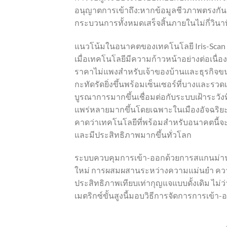
อนุญาตการเข้าถึง:หากข้อมูลชีวภาพตรงกัน
กระบวนการทั้งหมดเสร็จสิ้นภายในไม่กี่วิน
แนวโน้มในอนาคตของเทคโนโลยี Iris-Scan
เมื่อเทคโนโลยีมีความก้าวหน้าอย่างต่อเนื่
ราคาไม่แพงสำหรับเจ้าของบ้านและธุรกิจข
กะทัดรัดยิ่งขึ้นพร้อมเซ็นเซอร์ที่บางและรวดเร็
บูรณาการมากขึ้นเชื่อมต่อกับระบบเฝ้าระวัง
แพร่หลายมากขึ้นโดยเฉพาะในเมืองอัจฉริย
คาดว่าเทคโนโลยีที่พร้อมสำหรับอนาคตนี้
และมีประสิทธิภาพมากขึ้นทั่วโลก
ระบบควบคุมการเข้า-ออกด้วยการสแกนม่านตา
ใหม่ การผสมผสานระหว่างความแม่นยำ ควา
ประสิทธิภาพเทียบเท่ากุญแจแบบดั้งเดิม ไม่ว
เมตริกซ์ขั้นสูงนี้มอบวิธีการจัดการการเข้า-