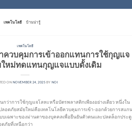
เทคโนโลยี
บ้านน่ารู้
เทคโนโลยี
าควบคุมการเข้าออกแทนการใช้กุญแจ
ยใหม่ทดแทนกุญแจแบบดั้งเดิม
TED ON
NOVEMBER 24, 2025
BY
NOI
ว่าการใช้กุญแจโลหะหรือบัตรพลาสติกเพียงอย่างเดียว หนึ่งใน
ามปลอดภัยสมัยใหม่คือเทคโนโลยีควบคุมการเข้า-ออกด้วยการสแก
รูปแบบเฉพาะของม่านตาของบุคคลเพื่อยืนยันตัวตนและปลดล็อกประตู
ัยที่เหนือกว่า