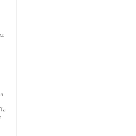
น:
ด
ัย
บโอ
า