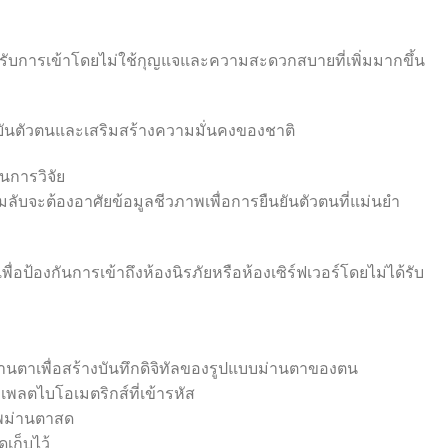
บการเข้าโดยไม่ใช้กุญแจและความสะดวกสบายที่เพิ่มมากขึ้น
ยันตัวตนและเสริมสร้างความมั่นคงของชาติ
นการวิจัย
มลับจะต้องอาศัยข้อมูลชีวภาพเพื่อการยืนยันตัวตนที่แม่นยำ
ป้องกันการเข้าถึงห้องนิรภัยหรือห้องเซิร์ฟเวอร์โดยไม่ได้รับ
ม่านตาเพื่อสร้างบันทึกดิจิทัลของรูปแบบม่านตาของตน
มเพลตไบโอเมตริกส์ที่เข้ารหัส
าพม่านตาสด
ดเก็บไว้