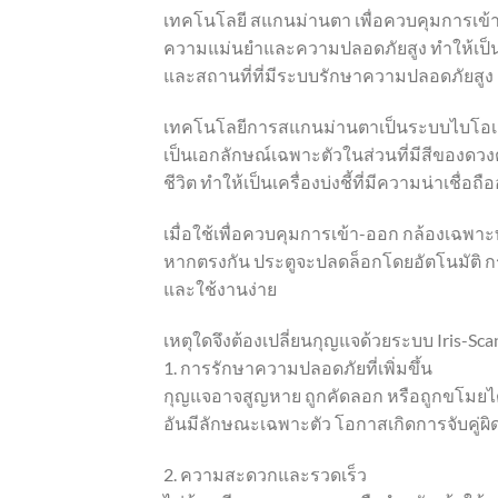
เทคโนโลยี สแกนม่านตา เพื่อควบคุมการเข้า
ความแม่นยำและความปลอดภัยสูง ทำให้เป็นตัวเ
และสถานที่ที่มีระบบรักษาความปลอดภัยสูง
เทคโนโลยีการสแกนม่านตาเป็นระบบไบโอเมตร
เป็นเอกลักษณ์เฉพาะตัวในส่วนที่มีสีของดวงต
ชีวิต ทำให้เป็นเครื่องบ่งชี้ที่มีความน่าเชื่อถือ
เมื่อใช้เพื่อควบคุมการเข้า-ออก กล้องเฉพา
หากตรงกัน ประตูจะปลดล็อกโดยอัตโนมัติ กระบ
และใช้งานง่าย
เหตุใดจึงต้องเปลี่ยนกุญแจด้วยระบบ Iris-Sca
1. การรักษาความปลอดภัยที่เพิ่มขึ้น
กุญแจอาจสูญหาย ถูกคัดลอก หรือถูกขโมยไ
อันมีลักษณะเฉพาะตัว โอกาสเกิดการจับคู่ผิด
2. ความสะดวกและรวดเร็ว