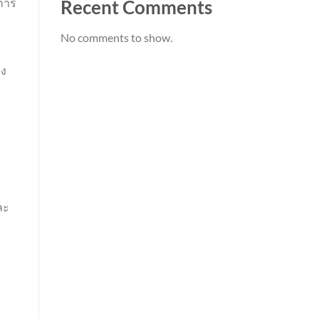
การ
Recent Comments
No comments to show.
อง
ละ