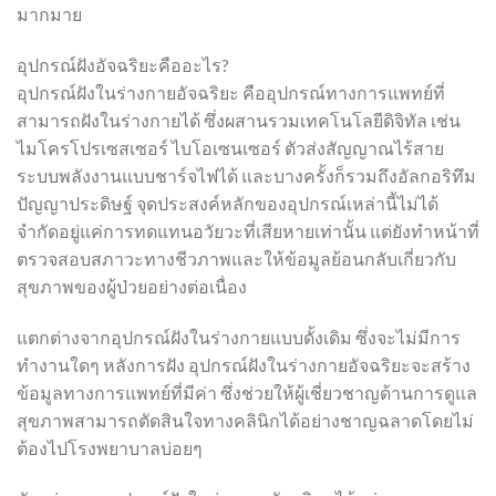
มากมาย
อุปกรณ์ฝังอัจฉริยะคืออะไร?
อุปกรณ์ฝังในร่างกายอัจฉริยะ คืออุปกรณ์ทางการแพทย์ที่
สามารถฝังในร่างกายได้ ซึ่งผสานรวมเทคโนโลยีดิจิทัล เช่น
ไมโครโปรเซสเซอร์ ไบโอเซนเซอร์ ตัวส่งสัญญาณไร้สาย
ระบบพลังงานแบบชาร์จไฟได้ และบางครั้งก็รวมถึงอัลกอริทึม
ปัญญาประดิษฐ์ จุดประสงค์หลักของอุปกรณ์เหล่านี้ไม่ได้
จำกัดอยู่แค่การทดแทนอวัยวะที่เสียหายเท่านั้น แต่ยังทำหน้าที่
ตรวจสอบสภาวะทางชีวภาพและให้ข้อมูลย้อนกลับเกี่ยวกับ
สุขภาพของผู้ป่วยอย่างต่อเนื่อง
แตกต่างจากอุปกรณ์ฝังในร่างกายแบบดั้งเดิม ซึ่งจะไม่มีการ
ทำงานใดๆ หลังการฝัง อุปกรณ์ฝังในร่างกายอัจฉริยะจะสร้าง
ข้อมูลทางการแพทย์ที่มีค่า ซึ่งช่วยให้ผู้เชี่ยวชาญด้านการดูแล
สุขภาพสามารถตัดสินใจทางคลินิกได้อย่างชาญฉลาดโดยไม่
ต้องไปโรงพยาบาลบ่อยๆ