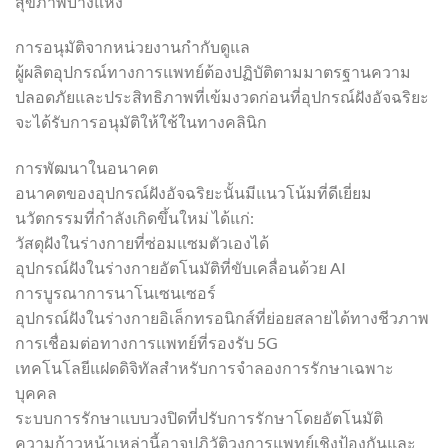
สุขภาพบางแห่ง
การอนุมัติจากหน่วยงานกำกับดูแล
ผู้ผลิตอุปกรณ์ทางการแพทย์ต้องปฏิบัติตามมาตรฐานความ
ปลอดภัยและประสิทธิภาพที่เข้มงวดก่อนที่อุปกรณ์ฝังอัจฉริยะ
จะได้รับการอนุมัติให้ใช้ในทางคลินิก
การพัฒนาในอนาคต
อนาคตของอุปกรณ์ฝังอัจฉริยะนั้นมีแนวโน้มที่ดีเยี่ยม
นวัตกรรมที่กำลังเกิดขึ้นใหม่ ได้แก่:
วัสดุฝังในร่างกายที่ซ่อมแซมตัวเองได้
อุปกรณ์ฝังในร่างกายอัตโนมัติที่ขับเคลื่อนด้วย AI
การบูรณาการนาโนเซนเซอร์
อุปกรณ์ฝังในร่างกายอิเล็กทรอนิกส์ที่ย่อยสลายได้ทางชีวภาพ
การเชื่อมต่อทางการแพทย์ที่รองรับ 5G
เทคโนโลยีแฝดดิจิทัลสำหรับการจำลองการรักษาเฉพาะ
บุคคล
ระบบการรักษาแบบวงปิดที่ปรับการรักษาโดยอัตโนมัติ
ความก้าวหน้าเหล่านี้อาจปฏิวัติวงการแพทย์เชิงป้องกันและ