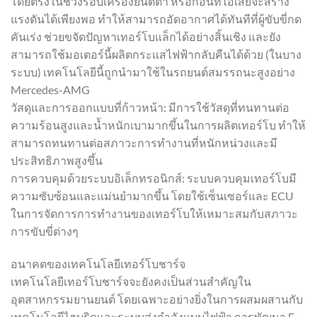
โดยตรงในช่วงรอบเครื่องยนต์ต่ำ หรือก่อนที่ไอเสียจะสร้าง
แรงดันได้เพียงพอ ทำให้สามารถอัดอากาศได้ทันทีที่ผู้ขับขี่กด
คันเร่ง ช่วยขจัดปัญหาเทอร์โบแล็กได้อย่างสิ้นเชิง และยัง
สามารถใช้มอเตอร์นี้ผลิตกระแสไฟฟ้ากลับคืนได้ด้วย (ในบาง
ระบบ) เทคโนโลยีนี้ถูกนำมาใช้ในรถยนต์สมรรถนะสูงอย่าง
Mercedes-AMG
วัสดุและการออกแบบที่ก้าวหน้า: มีการใช้วัสดุที่ทนทานต่อ
ความร้อนสูงและน้ำหนักเบามากขึ้นในการผลิตเทอร์โบ ทำให้
สามารถทนทานต่อสภาวะการทำงานที่หนักหน่วงและมี
ประสิทธิภาพสูงขึ้น
การควบคุมด้วยระบบอิเล็กทรอนิกส์: ระบบควบคุมเทอร์โบมี
ความซับซ้อนและแม่นยำมากขึ้น โดยใช้เซ็นเซอร์และ ECU
ในการจัดการการทำงานของเทอร์โบให้เหมาะสมกับสภาวะ
การขับขี่ต่างๆ
อนาคตของเทคโนโลยีเทอร์โบชาร์จ
เทคโนโลยีเทอร์โบชาร์จจะยังคงเป็นส่วนสำคัญใน
อุตสาหกรรมยานยนต์ โดยเฉพาะอย่างยิ่งในการผสมผสานกับ
เทคโนโลยีไฮบริดและระบบส่งกำลังแบบไฟฟ้า การพัฒนา E-