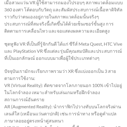
เมื่อสวมแว่น VR ผู้ใช้สามารถมองไปรอบๆ สภาพแวดล้อมแบบ
360 องศา โต้ตอบกับวัตถุ และสัมผัสประสบการณ์เนื้อหาดิจิทัล
ราวกับว่าตนเองอยู่ภายในสภาพแวดล้อมนั้นจริงๆ
ประสบการณ์ที่สมจริงนี้เกิดขึ้นได้ด้วยเซ็นเซอร์ขั้นสูง การ
ติดตามการเคลื่อนไหว และจอแสดงผลความละเอียดสูง
ชุดหูฟัง VR ที่เป็นที่รู้จักกันดี ได้แก่ ซีรีส์ Meta Quest, HTC Vive
และ PlayStation VR ซึ่งแต่ละรุ่นมีคุณสมบัติและประสบการณ์
ที่เป็นเอกลักษณ์ ออกแบบมาเพื่อผู้ใช้ประเภทต่างๆ
ปัจจุบันเรามักจะเรียกภาพรวมว่า XR ซึ่งแบ่งออกเป็น 3 สาย
ตามการใช้งาน:
VR (Virtual Reality): ตัดขาดจากโลกภายนอก 100% เข้าไปอยู่
ในโลกจำลอง เหมาะสำหรับเล่นเกมหรือฝึกจำลอง
สถานการณ์อันตราย
AR (Augmented Reality): นำกราฟิกไปวางทับบนโลกจริงผ่าน
เลนส์ใส (เหมือนแว่นตาปกติ) เช่น การนำทาง หรือดูคำแปล
ภาษาลอยอยู่ตรงหน้าคู่สนทนา