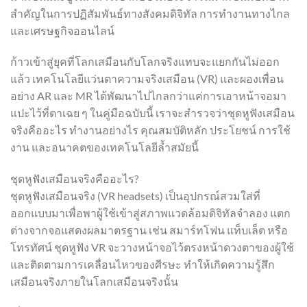
สำคัญในการปฏิสัมพันธ์ทางสังคมดิจิทัล การทำงานทางไกล
และเศรษฐกิจออนไลน์
ก้าวเข้าสู่ยุคที่โลกเสมือนกับโลกจริงแทบจะแยกกันไม่ออก
แล้ว เทคโนโลยีแว่นตาความจริงเสมือน (VR) และผองเพื่อน
อย่าง AR และ MR ได้พัฒนาไปไกลกว่าแค่การเอาหน้าจอมา
แปะไว้ที่ตาเฉย ๆ ในคู่มือฉบับนี้ เราจะสำรวจว่าชุดหูฟังเสมือน
จริงคืออะไร ทำงานอย่างไร คุณสมบัติหลัก ประโยชน์ การใช้
งาน และอนาคตของเทคโนโลยีล้ำสมัยนี้
ชุดหูฟังเสมือนจริงคืออะไร?
ชุดหูฟังเสมือนจริง (VR headsets) เป็นอุปกรณ์สวมใส่ที่
ออกแบบมาเพื่อพาผู้ใช้เข้าสู่สภาพแวดล้อมดิจิทัลจำลอง แตก
ต่างจากจอแสดงผลมาตรฐาน เช่น สมาร์ทโฟน แท็บเล็ต หรือ
โทรทัศน์ ชุดหูฟัง VR จะวางหน้าจอไว้ตรงหน้าดวงตาของผู้ใช้
และติดตามการเคลื่อนไหวของศีรษะ ทำให้เกิดความรู้สึก
เสมือนจริงภายในโลกเสมือนจริงนั้น