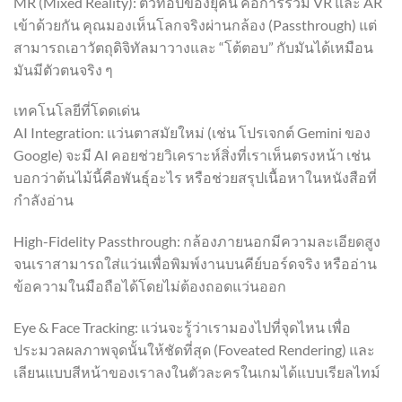
MR (Mixed Reality): ตัวท็อปของยุคนี้ คือการรวม VR และ AR
เข้าด้วยกัน คุณมองเห็นโลกจริงผ่านกล้อง (Passthrough) แต่
สามารถเอาวัตถุดิจิทัลมาวางและ “โต้ตอบ” กับมันได้เหมือน
มันมีตัวตนจริง ๆ
เทคโนโลยีที่โดดเด่น
AI Integration: แว่นตาสมัยใหม่ (เช่น โปรเจกต์ Gemini ของ
Google) จะมี AI คอยช่วยวิเคราะห์สิ่งที่เราเห็นตรงหน้า เช่น
บอกว่าต้นไม้นี้คือพันธุ์อะไร หรือช่วยสรุปเนื้อหาในหนังสือที่
กำลังอ่าน
High-Fidelity Passthrough: กล้องภายนอกมีความละเอียดสูง
จนเราสามารถใส่แว่นเพื่อพิมพ์งานบนคีย์บอร์ดจริง หรืออ่าน
ข้อความในมือถือได้โดยไม่ต้องถอดแว่นออก
Eye & Face Tracking: แว่นจะรู้ว่าเรามองไปที่จุดไหน เพื่อ
ประมวลผลภาพจุดนั้นให้ชัดที่สุด (Foveated Rendering) และ
เลียนแบบสีหน้าของเราลงในตัวละครในเกมได้แบบเรียลไทม์