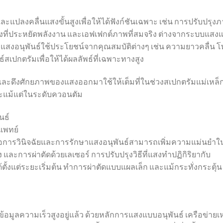
แปลงคลื่นแสงขั้นสูงเพื่อให้ได้ฟังก์ชันเฉพาะ เช่น การปรับปรุง
ว่างที่ประหยัดพลังงาน และเอฟเฟกต์ภาพที่สมจริง ต่างจากระบบแสง
ียว แสงอนุพันธ์ใช้ประโยชน์จากคุณสมบัติต่างๆ เช่น ความยาวคลื่น โ
สเปกตรัมเพื่อให้ได้ผลลัพธ์ที่เฉพาะทางสูง
และดึงศักยภาพของแสงออกมาใช้ให้เต็มที่ในช่วงสเปกตรัมแม่เหล็
ะแม้แต่ในระดับควอนตัม
นธ์
แพทย์
ดคือการวินิจฉัยและการรักษาแสงอนุพันธ์สามารถเพิ่มความแม่นยำใ
ะการผ่าตัดด้วยเลเซอร์ การปรับปรุงวิธีที่แสงทำปฏิกิริยากับ
ตั้งแต่ระยะเริ่มต้น ทำการผ่าตัดแบบแผลเล็ก และแม้กระทั่งกระตุ้น
อมูลความเร็วสูงอยู่แล้ว ด้วยหลักการแสงแบบอนุพันธ์ เครือข่ายเ