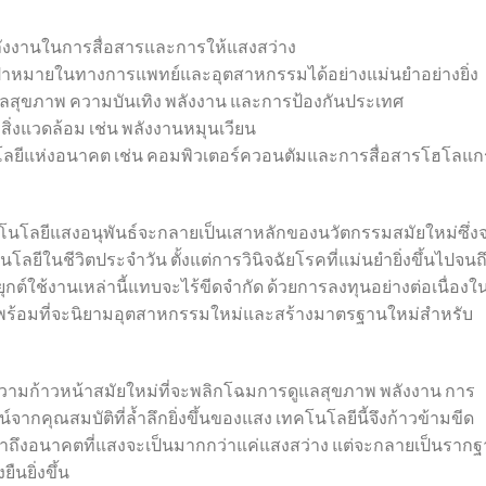
พลังงานในการสื่อสารและการให้แสงสว่าง
้าหมายในทางการแพทย์และอุตสาหกรรมได้อย่างแม่นยำอย่างยิ่ง
ูแลสุขภาพ ความบันเทิง พลังงาน และการป้องกันประเทศ
อสิ่งแวดล้อม เช่น พลังงานหมุนเวียน
คโนโลยีแห่งอนาคต เช่น คอมพิวเตอร์ควอนตัมและการสื่อสารโฮโลแ
คโนโลยีแสงอนุพันธ์จะกลายเป็นเสาหลักของนวัตกรรมสมัยใหม่ซึ่ง
ยีในชีวิตประจำวัน ตั้งแต่การวินิจฉัยโรคที่แม่นยำยิ่งขึ้นไปจนถ
กต์ใช้งานเหล่านี้แทบจะไร้ขีดจำกัด ด้วยการลงทุนอย่างต่อเนื่องใ
จึงพร้อมที่จะนิยามอุตสาหกรรมใหม่และสร้างมาตรฐานใหม่สำหรับ
ความก้าวหน้าสมัยใหม่ที่จะพลิกโฉมการดูแลสุขภาพ พลังงาน การ
ากคุณสมบัติที่ล้ำลึกยิ่งขึ้นของแสง เทคโนโลยีนี้จึงก้าวข้ามขีด
าถึงอนาคตที่แสงจะเป็นมากกว่าแค่แสงสว่าง แต่จะกลายเป็นราก
นยิ่งขึ้น