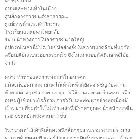
ต่างๆ รวมถึง:
ถนนและทางเท้าในเมือง
ศูนย์กลางการขนส่งสาธารณะ
ศูนย์การค้าและสำนักงาน
โรงเรียนและมหาวิทยาลัย
ระบบนำทางภายในอาคารขนาดใหญ่
อุปกรณ์เหล่านี้มีประโยชน์อย่างยิ่งในสภาพแวดล้อมที่แออัด
หรือเปลี่ยนแปลงอย่างรวดเร็ว ซึ่งไม้เท้าแบบดั้งเดิมอาจมีข้อ
จำกัด
ความท้าทายและการพัฒนาในอนาคต
แม้จะมีข้อดีมากมาย แต่ไม้เท้าไฟฟ้าก็ยังคงเผชิญกับความ
ท้าทายต่างๆ เช่น ราคา อายุการใช้งานแบตเตอรี่ และการฝึก
อบรมผู้ใช้ อย่างไรก็ตาม การวิจัยและพัฒนาอย่างต่อเนื่องมี
เป้าหมายที่จะทำให้ไม้เท้าเหล่านี้ มีราคาถูกลง น้ำหนักเบาขึ้น
และ ประหยัดพลังงานมากขึ้น
ในอนาคต ไม้เท้าอิเล็กทรอนิกส์อาจผสานรวมระบบประมวล
ผลภาพด้วยคอมพิวเตอร์ ปัญญาประดิษฐ์บนระบบคลาวด์ และ