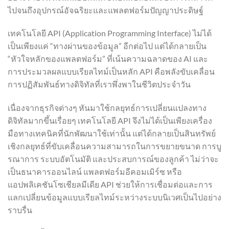
ไปจนถึงอุปกรณ์อัจฉริยะและแพลตฟอร์มปัญญาประดิษฐ์
เทคโนโลยี API (Application Programming Interface) ไม่ได้
เป็นเพียงแค่ “ทางผ่านของข้อมูล” อีกต่อไป แต่ได้กลายเป็น
“หัวใจหลักของแพลตฟอร์ม” ที่เน้นความฉลาดของ AI และ
การประมวลผลแบบเรียลไทม์เป็นหลัก API คือพลังขับเคลื่อน
การปฏิสัมพันธ์ทางดิจิทัลที่เราพึ่งพาในชีวิตประจำวัน
เนื่องจากธุรกิจต่างๆ หันมาใช้กลยุทธ์การเปลี่ยนแปลงทาง
ดิจิทัลมากขึ้นเรื่อยๆ เทคโนโลยี API จึงไม่ได้เป็นเพียงเครื่อง
มือทางเทคนิคที่นักพัฒนาใช้เท่านั้น แต่ได้กลายเป็นสินทรัพย์
เชิงกลยุทธ์ที่ขับเคลื่อนความสามารถในการขยายขนาด การบู
รณาการ ระบบอัตโนมัติ และประสบการณ์ของลูกค้า ไม่ว่าจะ
เป็นธนาคารออนไลน์ แพลตฟอร์มอีคอมเมิร์ซ หรือ
แอปพลิเคชันโซเชียลมีเดีย API ช่วยให้การเชื่อมต่อและการ
แลกเปลี่ยนข้อมูลแบบเรียลไทม์ระหว่างระบบนิเวศเป็นไปอย่าง
ราบรื่น