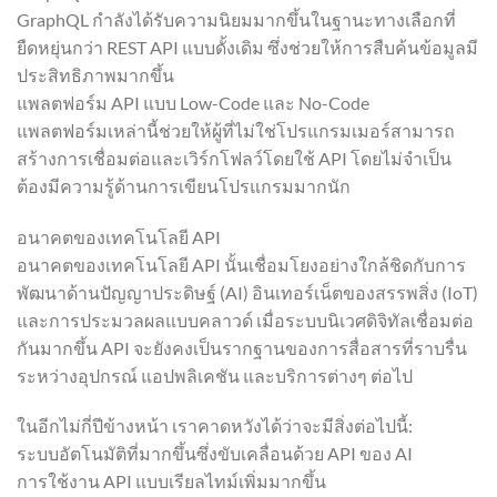
GraphQL กำลังได้รับความนิยมมากขึ้นในฐานะทางเลือกที่
ยืดหยุ่นกว่า REST API แบบดั้งเดิม ซึ่งช่วยให้การสืบค้นข้อมูลมี
ประสิทธิภาพมากขึ้น
แพลตฟอร์ม API แบบ Low-Code และ No-Code
แพลตฟอร์มเหล่านี้ช่วยให้ผู้ที่ไม่ใช่โปรแกรมเมอร์สามารถ
สร้างการเชื่อมต่อและเวิร์กโฟลว์โดยใช้ API โดยไม่จำเป็น
ต้องมีความรู้ด้านการเขียนโปรแกรมมากนัก
อนาคตของเทคโนโลยี API
อนาคตของเทคโนโลยี API นั้นเชื่อมโยงอย่างใกล้ชิดกับการ
พัฒนาด้านปัญญาประดิษฐ์ (AI) อินเทอร์เน็ตของสรรพสิ่ง (IoT)
และการประมวลผลแบบคลาวด์ เมื่อระบบนิเวศดิจิทัลเชื่อมต่อ
กันมากขึ้น API จะยังคงเป็นรากฐานของการสื่อสารที่ราบรื่น
ระหว่างอุปกรณ์ แอปพลิเคชัน และบริการต่างๆ ต่อไป
ในอีกไม่กี่ปีข้างหน้า เราคาดหวังได้ว่าจะมีสิ่งต่อไปนี้:
ระบบอัตโนมัติที่มากขึ้นซึ่งขับเคลื่อนด้วย API ของ AI
การใช้งาน API แบบเรียลไทม์เพิ่มมากขึ้น