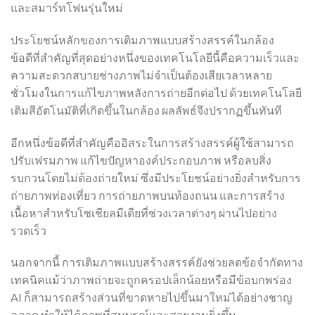
และสมาร์ทโฟนรุ่นใหม่
ประโยชน์หลักของการเติมภาพแบบสร้างสรรค์ในกล้อง
ข้อดีที่สำคัญที่สุดอย่างหนึ่งของเทคโนโลยีนี้คือความเร็วและ
ความสะดวกสบายช่างภาพไม่จำเป็นต้องเสียเวลาหลาย
ชั่วโมงในการแก้ไขภาพหลังการถ่ายอีกต่อไป ด้วยเทคโนโลยี
เติมสีอัตโนมัติที่เกิดขึ้นในกล้อง ผลลัพธ์จึงปรากฏขึ้นทันที
อีกหนึ่งข้อดีที่สำคัญคืออิสระในการสร้างสรรค์ผู้ใช้สามารถ
ปรับเฟรมภาพ แก้ไขปัญหาองค์ประกอบภาพ หรือลบสิ่ง
รบกวนโดยไม่ต้องถ่ายใหม่ ซึ่งมีประโยชน์อย่างยิ่งสำหรับการ
ถ่ายภาพท่องเที่ยว การถ่ายภาพบนท้องถนน และการสร้าง
เนื้อหาสำหรับโซเชียลมีเดียที่ช่วงเวลาต่างๆ ผ่านไปอย่าง
รวดเร็ว
นอกจากนี้ การเติมภาพแบบสร้างสรรค์ยังช่วยลดข้อจำกัดทาง
เทคนิคแม้ว่าภาพถ่ายจะถูกครอปเล็กน้อยหรือมีข้อบกพร่อง
AI ก็สามารถสร้างส่วนที่ขาดหายไปขึ้นมาใหม่ได้อย่างชาญ
ฉลาด ทำให้ได้ภาพที่สมบูรณ์และสวยงามยิ่งขึ้น