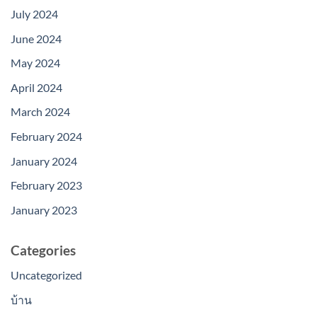
July 2024
June 2024
May 2024
April 2024
March 2024
February 2024
January 2024
February 2023
January 2023
Categories
Uncategorized
บ้าน