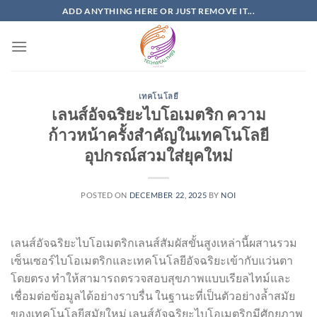
Skip
ADD ANYTHING HERE OR JUST REMOVE IT...
to
content
เทคโนโลยี
เลนส์อัจฉริยะไบโอเมตริก ความ
ก้าวหน้าครั้งสำคัญในเทคโนโลยี
อุปกรณ์สวมใส่ยุคใหม่
POSTED ON
DECEMBER 22, 2025
BY
NOI
เลนส์อัจฉริยะไบโอเมตริกเลนส์สัมผัสขั้นสูงเหล่านี้ผสานรวม
เซ็นเซอร์ไบโอเมตริกและเทคโนโลยีอัจฉริยะเข้ากับแว่นตา
โดยตรง ทำให้สามารถตรวจสอบสุขภาพแบบเรียลไทม์และ
เชื่อมต่อข้อมูลได้อย่างราบรื่น ในฐานะที่เป็นตัวอย่างล้ำสมัย
ของเทคโนโลยีสมัยใหม่ เลนส์อัจฉริยะไบโอเมตริกมีศักยภาพ