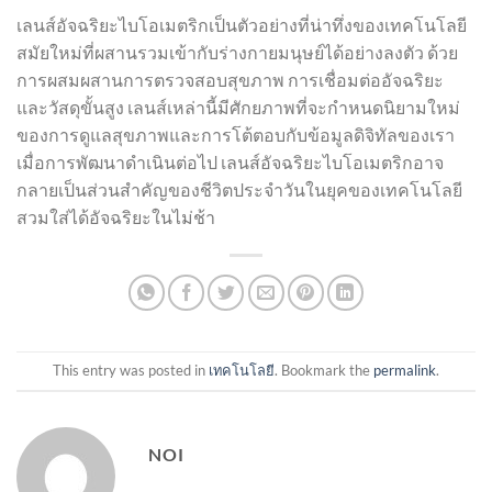
เลนส์อัจฉริยะไบโอเมตริกเป็นตัวอย่างที่น่าทึ่งของเทคโนโลยี
สมัยใหม่ที่ผสานรวมเข้ากับร่างกายมนุษย์ได้อย่างลงตัว ด้วย
การผสมผสานการตรวจสอบสุขภาพ การเชื่อมต่ออัจฉริยะ
และวัสดุขั้นสูง เลนส์เหล่านี้มีศักยภาพที่จะกำหนดนิยามใหม่
ของการดูแลสุขภาพและการโต้ตอบกับข้อมูลดิจิทัลของเรา
เมื่อการพัฒนาดำเนินต่อไป เลนส์อัจฉริยะไบโอเมตริกอาจ
กลายเป็นส่วนสำคัญของชีวิตประจำวันในยุคของเทคโนโลยี
สวมใส่ได้อัจฉริยะในไม่ช้า
This entry was posted in
เทคโนโลยี
. Bookmark the
permalink
.
NOI