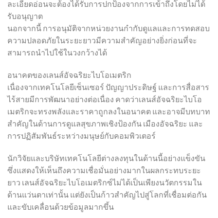
ละเอียดอ่อนจะต้องได้รับการปกป้องจากการเข้าถึงโดยไม่ได้
รับอนุญาต
นอกจากนี้ การอนุมัติจากหน่วยงานกำกับดูแลและการทดสอบ
ความปลอดภัยในระยะยาวมีความสำคัญอย่างยิ่งก่อนที่จะ
สามารถนำไปใช้ในวงกว้างได้
อนาคตของเลนส์อัจฉริยะไบโอเมตริก
เนื่องจากเทคโนโลยีเซ็นเซอร์ ปัญญาประดิษฐ์ และการสื่อสาร
ไร้สายมีการพัฒนาอย่างต่อเนื่อง คาดว่าเลนส์อัจฉริยะไบโอ
เมตริกจะทรงพลังและราคาถูกลงในอนาคต และอาจมีบทบาท
สำคัญในด้านการดูแลสุขภาพเชิงป้องกัน เมืองอัจฉริยะ และ
การปฏิสัมพันธ์ระหว่างมนุษย์กับคอมพิวเตอร์
นักวิจัยและบริษัทเทคโนโลยีต่างลงทุนในด้านนี้อย่างแข็งขัน
ซึ่งแสดงให้เห็นถึงความเชื่อมั่นอย่างมากในผลกระทบระยะ
ยาว เลนส์อัจฉริยะไบโอเมตริกซ์ไม่ได้เป็นเพียงนวัตกรรมใน
ด้านแว่นตาเท่านั้น แต่ยังเป็นก้าวสำคัญไปสู่โลกที่เชื่อมต่อกัน
และขับเคลื่อนด้วยข้อมูลมากขึ้น