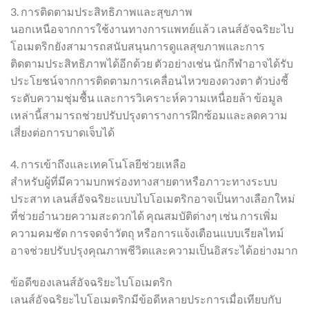
3. การติดตามประสิทธิภาพและสุขภาพ
นอกเหนือจากการใช้งานทางการแพทย์แล้ว เลนส์อัจฉริยะไบ
โอเมตริกยังสามารถสนับสนุนการดูแลสุขภาพและการ
ติดตามประสิทธิภาพได้อีกด้วย ตัวอย่างเช่น นักกีฬาอาจได้รับ
ประโยชน์จากการติดตามการเคลื่อนไหวของดวงตา ตัวบ่งชี้
ระดับความชุ่มชื้น และการวิเคราะห์ความเหนื่อยล้า ข้อมูล
เหล่านี้สามารถช่วยปรับปรุงตารางการฝึกซ้อมและลดความ
เสี่ยงต่อการบาดเจ็บได้
4. การเข้าถึงและเทคโนโลยีช่วยเหลือ
สำหรับผู้ที่มีความบกพร่องทางสายตาหรือภาวะทางระบบ
ประสาท เลนส์อัจฉริยะแบบไบโอเมตริกอาจเป็นทางเลือกใหม่
ที่ช่วยอำนวยความสะดวกได้ คุณสมบัติต่างๆ เช่น การเพิ่ม
ความคมชัด การจดจำวัตถุ หรือการแจ้งเตือนแบบเรียลไทม์
อาจช่วยปรับปรุงคุณภาพชีวิตและความเป็นอิสระได้อย่างมาก
ข้อดีของเลนส์อัจฉริยะไบโอเมตริก
เลนส์อัจฉริยะไบโอเมตริกมีข้อดีหลายประการเมื่อเทียบกับ