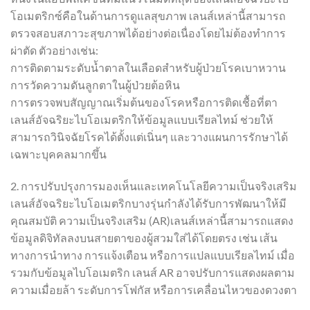
โอเมตริกซ์คือในด้านการดูแลสุขภาพ เลนส์เหล่านี้สามารถ
ตรวจสอบสภาวะสุขภาพได้อย่างต่อเนื่องโดยไม่ต้องทำการ
ผ่าตัด ตัวอย่างเช่น:
การติดตามระดับน้ำตาลในเลือดสำหรับผู้ป่วยโรคเบาหวาน
การวัดความดันลูกตาในผู้ป่วยต้อหิน
การตรวจพบสัญญาณเริ่มต้นของโรคหรือการติดเชื้อที่ตา
เลนส์อัจฉริยะไบโอเมตริกให้ข้อมูลแบบเรียลไทม์ ช่วยให้
สามารถวินิจฉัยโรคได้ตั้งแต่เนิ่นๆ และวางแผนการรักษาได้
เฉพาะบุคคลมากขึ้น
2. การปรับปรุงการมองเห็นและเทคโนโลยีความเป็นจริงเสริม
เลนส์อัจฉริยะไบโอเมตริกบางรุ่นกำลังได้รับการพัฒนาให้มี
คุณสมบัติ ความเป็นจริงเสริม (AR)เลนส์เหล่านี้สามารถแสดง
ข้อมูลดิจิทัลลงบนสายตาของผู้สวมใส่ได้โดยตรง เช่น เส้น
ทางการนำทาง การแจ้งเตือน หรือการแปลแบบเรียลไทม์ เมื่อ
รวมกับข้อมูลไบโอเมตริก เลนส์ AR อาจปรับการแสดงผลตาม
ความเมื่อยล้า ระดับการโฟกัส หรือการเคลื่อนไหวของดวงตา