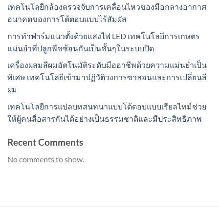
เทคโนโลยีกล้องตรวจจับการเคลื่อนไหวของมือกลางอากาศ
อนาคตของการโต้ตอบแบบไร้สัมผัส
การทำฟาร์มแนวตั้งด้วยแสงไฟ LED เทคโนโลยีการเกษตร
แม่นยำที่ปลูกพืชซ้อนกันเป็นชั้นๆในระบบปิด
เครื่องผสมสีผมอัตโนมัติระดับมืออาชีพด้วยความแม่นยำเป็น
พิเศษ เทคโนโลยีเข้ามาปฏิวัติวงการซาลอนและการเปลี่ยนสี
ผม
เทคโนโลยีการแปลบทสนทนาแบบโต้ตอบแบบเรียลไทม์ช่วย
ให้ผู้คนสื่อสารกันได้อย่างเป็นธรรมชาติและมีประสิทธิภาพ
Recent Comments
No comments to show.