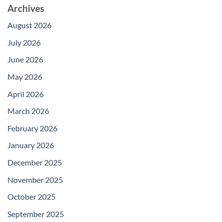
Archives
August 2026
July 2026
June 2026
May 2026
April 2026
March 2026
February 2026
January 2026
December 2025
November 2025
October 2025
September 2025