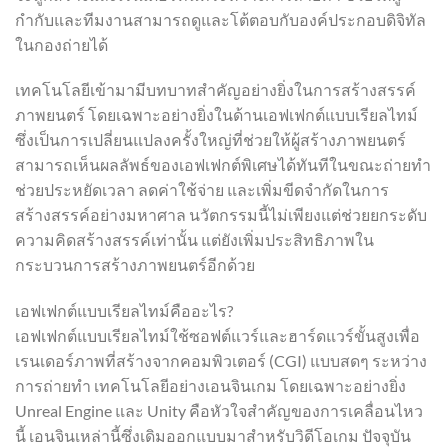
กำกับและทีมงานสามารถดูและโต้ตอบกับองค์ประกอบดิจิทัล
ในกองถ่ายได้
เทคโนโลยีเข้ามามีบทบาทสำคัญอย่างยิ่งในการสร้างสรรค์
ภาพยนตร์ โดยเฉพาะอย่างยิ่งในด้านเอฟเฟกต์แบบเรียลไทม์
ซึ่งเป็นการเปลี่ยนแปลงครั้งใหญ่ที่ช่วยให้ผู้สร้างภาพยนตร์
สามารถเห็นผลลัพธ์ของเอฟเฟกต์พิเศษได้ทันทีในขณะถ่ายทำ
ช่วยประหยัดเวลา ลดค่าใช้จ่าย และเพิ่มขีดจำกัดในการ
สร้างสรรค์อย่างมหาศาล นวัตกรรมนี้ไม่เพียงแต่ช่วยยกระดับ
ความคิดสร้างสรรค์เท่านั้น แต่ยังเพิ่มประสิทธิภาพใน
กระบวนการสร้างภาพยนตร์อีกด้วย
เอฟเฟกต์แบบเรียลไทม์คืออะไร?
เอฟเฟกต์แบบเรียลไทม์ใช้ซอฟต์แวร์และฮาร์ดแวร์ขั้นสูงเพื่อ
เรนเดอร์ภาพที่สร้างจากคอมพิวเตอร์ (CGI) แบบสดๆ ระหว่าง
การถ่ายทำ เทคโนโลยีอย่างเอนจินเกม โดยเฉพาะอย่างยิ่ง
Unreal Engine และ Unity คือหัวใจสำคัญของการเคลื่อนไหว
นี้ เอนจินเหล่านี้ซึ่งเดิมออกแบบมาสำหรับวิดีโอเกม ปัจจุบัน