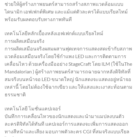
ช่วยให้ผู้สร้างภาพยนตร์สามารถสร้างสภาพแวดล้อมแบบ
ไดนามิก เอฟเฟกต์พิเศษ และแม้แต่ตัวละครได้แบบเรียลไทม์
พร้อมรับผลตอบรับทางภาพทันที
เทคโนโลยีหลักเบื้องหลังเอฟเฟกต์แบบเรียลไทม์
การผลิตเสมือนจริง
การผลิตเสมือนจริงผสมผสานฟุตเทจการแสดงสดเข้ากับสภาพ
แวดล้อมเสมือนจริงโดยใช้กำแพง LED และการติดตามการ
เคลื่อนไหว ด้วยเครื่องมืออย่าง StageCraft โดย ILM (ใช้ในThe
Mandalorian ) ผู้สร้างภาพยนตร์สามารถฉายฉากหลังดิจิทัลที่
สมจริงบนหน้าจอ LED ขนาดใหญ่ นักแสดงจะแสดงอยู่หน้าจอ
เหล่านี้ โดยไม่ต้องใช้ฉากเขียว และให้แสงและเงาสะท้อนตาม
ธรรมชาติ
เทคโนโลยี โมชั่นแคปเจอร์
บันทึกการเคลื่อนไหวของนักแสดงและนำมาแมปลงบนตัว
ละครดิจิทัลได้ทันที แคปเจอร์การแสดงจะเพิ่มการแสดงออก
ทางสีหน้าและเสียง มอบภาพตัวละคร CGI ที่สมจริงแบบเรียล