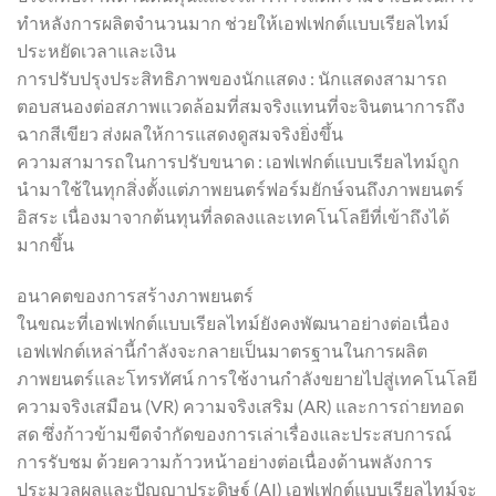
ทำหลังการผลิตจำนวนมาก ช่วยให้เอฟเฟกต์แบบเรียลไทม์
ประหยัดเวลาและเงิน
การปรับปรุงประสิทธิภาพของนักแสดง : นักแสดงสามารถ
ตอบสนองต่อสภาพแวดล้อมที่สมจริงแทนที่จะจินตนาการถึง
ฉากสีเขียว ส่งผลให้การแสดงดูสมจริงยิ่งขึ้น
ความสามารถในการปรับขนาด : เอฟเฟกต์แบบเรียลไทม์ถูก
นำมาใช้ในทุกสิ่งตั้งแต่ภาพยนตร์ฟอร์มยักษ์จนถึงภาพยนตร์
อิสระ เนื่องมาจากต้นทุนที่ลดลงและเทคโนโลยีที่เข้าถึงได้
มากขึ้น
อนาคตของการสร้างภาพยนตร์
ในขณะที่เอฟเฟกต์แบบเรียลไทม์ยังคงพัฒนาอย่างต่อเนื่อง
เอฟเฟกต์เหล่านี้กำลังจะกลายเป็นมาตรฐานในการผลิต
ภาพยนตร์และโทรทัศน์ การใช้งานกำลังขยายไปสู่เทคโนโลยี
ความจริงเสมือน (VR) ความจริงเสริม (AR) และการถ่ายทอด
สด ซึ่งก้าวข้ามขีดจำกัดของการเล่าเรื่องและประสบการณ์
การรับชม ด้วยความก้าวหน้าอย่างต่อเนื่องด้านพลังการ
ประมวลผลและปัญญาประดิษฐ์ (AI) เอฟเฟกต์แบบเรียลไทม์จะ