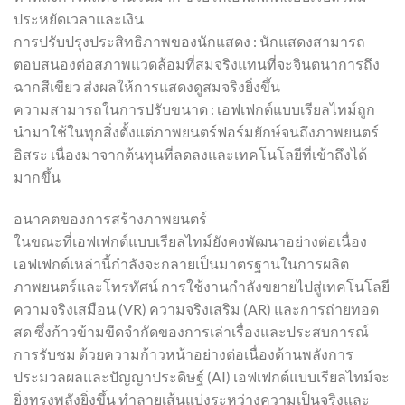
ประหยัดเวลาและเงิน
การปรับปรุงประสิทธิภาพของนักแสดง : นักแสดงสามารถ
ตอบสนองต่อสภาพแวดล้อมที่สมจริงแทนที่จะจินตนาการถึง
ฉากสีเขียว ส่งผลให้การแสดงดูสมจริงยิ่งขึ้น
ความสามารถในการปรับขนาด : เอฟเฟกต์แบบเรียลไทม์ถูก
นำมาใช้ในทุกสิ่งตั้งแต่ภาพยนตร์ฟอร์มยักษ์จนถึงภาพยนตร์
อิสระ เนื่องมาจากต้นทุนที่ลดลงและเทคโนโลยีที่เข้าถึงได้
มากขึ้น
อนาคตของการสร้างภาพยนตร์
ในขณะที่เอฟเฟกต์แบบเรียลไทม์ยังคงพัฒนาอย่างต่อเนื่อง
เอฟเฟกต์เหล่านี้กำลังจะกลายเป็นมาตรฐานในการผลิต
ภาพยนตร์และโทรทัศน์ การใช้งานกำลังขยายไปสู่เทคโนโลยี
ความจริงเสมือน (VR) ความจริงเสริม (AR) และการถ่ายทอด
สด ซึ่งก้าวข้ามขีดจำกัดของการเล่าเรื่องและประสบการณ์
การรับชม ด้วยความก้าวหน้าอย่างต่อเนื่องด้านพลังการ
ประมวลผลและปัญญาประดิษฐ์ (AI) เอฟเฟกต์แบบเรียลไทม์จะ
ยิ่งทรงพลังยิ่งขึ้น ทำลายเส้นแบ่งระหว่างความเป็นจริงและ