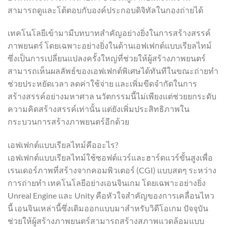
สามารถดูและโต้ตอบกับองค์ประกอบดิจิทัลในกองถ่ายได้
เทคโนโลยีเข้ามามีบทบาทสำคัญอย่างยิ่งในการสร้างสรรค์
ภาพยนตร์ โดยเฉพาะอย่างยิ่งในด้านเอฟเฟกต์แบบเรียลไทม์
ซึ่งเป็นการเปลี่ยนแปลงครั้งใหญ่ที่ช่วยให้ผู้สร้างภาพยนตร์
สามารถเห็นผลลัพธ์ของเอฟเฟกต์พิเศษได้ทันทีในขณะถ่ายทำ
ช่วยประหยัดเวลา ลดค่าใช้จ่าย และเพิ่มขีดจำกัดในการ
สร้างสรรค์อย่างมหาศาล นวัตกรรมนี้ไม่เพียงแต่ช่วยยกระดับ
ความคิดสร้างสรรค์เท่านั้น แต่ยังเพิ่มประสิทธิภาพใน
กระบวนการสร้างภาพยนตร์อีกด้วย
เอฟเฟกต์แบบเรียลไทม์คืออะไร?
เอฟเฟกต์แบบเรียลไทม์ใช้ซอฟต์แวร์และฮาร์ดแวร์ขั้นสูงเพื่อ
เรนเดอร์ภาพที่สร้างจากคอมพิวเตอร์ (CGI) แบบสดๆ ระหว่าง
การถ่ายทำ เทคโนโลยีอย่างเอนจินเกม โดยเฉพาะอย่างยิ่ง
Unreal Engine และ Unity คือหัวใจสำคัญของการเคลื่อนไหว
นี้ เอนจินเหล่านี้ซึ่งเดิมออกแบบมาสำหรับวิดีโอเกม ปัจจุบัน
ช่วยให้ผู้สร้างภาพยนตร์สามารถสร้างสภาพแวดล้อมแบบ