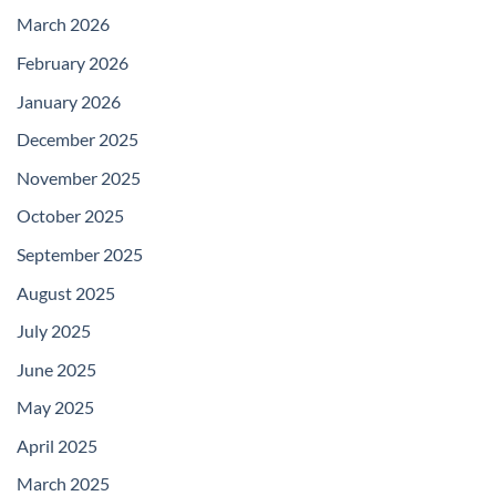
March 2026
February 2026
January 2026
December 2025
November 2025
October 2025
September 2025
August 2025
July 2025
June 2025
May 2025
April 2025
March 2025