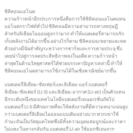
ซิลิคอนแอโนด
ความก้าวหน้าอีกประการหนึ่งคือการใช้ซิลิคอนแอโนดแทน
แอโนดกราไฟท์ทั่วไป ซิลิคอนมีความสามารถทางทฤษฎี
สำหรับลิเธียมไอออนสูงกว่ามาก ทำให้แบตเตอรี่สามารถกัก
เก็บพลังงานได้มากขึ้น อย่างไรก็ตาม ซิลิคอนจะขยายและหด
ตัวอย่างมีนัยสำคัญระหว่างการชาร์จและการคายประจุ ซึ่ง
เคยนำไปสู่การลดประสิทธิภาพลงในอดีต ความก้าวหน้า
ล่าสุดในด้านวัสดุศาสตร์ได้ช่วยบรรเทาปัญหาเหล่านี้ ทำให้
ซิลิคอนแอโนดสามารถใช้งานได้ในเชิงพาณิชย์มากขึ้น
แบตเตอรี่ลิเธียม-ซัลเฟอร์และลิเธียม-แอร์ แบตเตอรี่
ลิเธียม-ซัลเฟอร์ (Li-S) และลิเธียม-อากาศ (Li-air) เป็นตัวแทน
อีกระดับหนึ่งของเทคโนโลยีแบตเตอรี่เจเนอเรชั่นถัดไป
แบตเตอรี่ Li-S มีศักยภาพที่จะให้พลังงานที่มีความหนาแน่นสูง
กว่าแบตเตอรี่ลิเธียมไอออนแบบเดิมอย่างมาก พวกเขาใช้
กำมะถันเป็นวัสดุแคโทดซึ่งมีทั้งความอุดมสมบูรณ์และราคา
ไม่แพง ในทางกลับกัน แบตเตอรี่ Li-air ใช้ออกซิเจนจาก