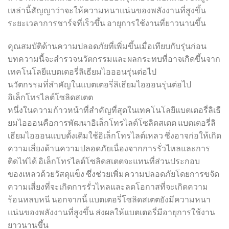
เหล่านี้สัญญาว่าจะให้ความหนาแน่นของพลังงานที่สูงขึ้น
ระยะเวลาการชาร์จที่เร็วขึ้น อายุการใช้งานที่ยาวนานขึ้น
คุณสมบัติด้านความปลอดภัยที่เพิ่มขึ้นเมื่อเทียบกับรุ่นก่อน
บทความนี้จะสำรวจนวัตกรรมและผลกระทบที่อาจเกิดขึ้นจาก
เทคโนโลยีแบตเตอรี่ลิเธียมไอออนรุ่นต่อไป
นวัตกรรมที่สำคัญในแบตเตอรี่ลิเธียมไอออนรุ่นต่อไป
อิเล็กโทรไลต์โซลิดสเตต
หนึ่งในความก้าวหน้าที่สำคัญที่สุดในเทคโนโลยีแบตเตอรี่ลิเธี
ยมไอออนคือการพัฒนาอิเล็กโทรไลต์โซลิดสเตต แบตเตอรี่ลิ
เธียมไอออนแบบดั้งเดิมใช้อิเล็กโทรไลต์เหลว ซึ่งอาจก่อให้เกิด
ความเสี่ยงด้านความปลอดภัยเนื่องจากการรั่วไหลและการ
ติดไฟได้ อิเล็กโทรไลต์โซลิดสเตตจะแทนที่ส่วนประกอบ
ของเหลวด้วยวัสดุแข็ง ซึ่งช่วยเพิ่มความปลอดภัยโดยการขจัด
ความเสี่ยงที่จะเกิดการรั่วไหลและลดโอกาสที่จะเกิดความ
ร้อนหลบหนี นอกจากนี้ แบตเตอรี่โซลิดสเตตยังมีความหนา
แน่นของพลังงานที่สูงขึ้น ส่งผลให้แบตเตอรี่มีอายุการใช้งาน
ยาวนานขึ้น