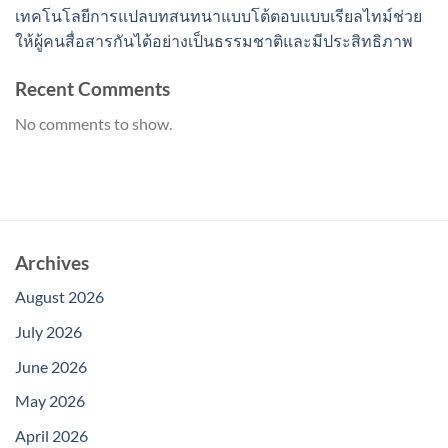
เทคโนโลยีการแปลบทสนทนาแบบโต้ตอบแบบเรียลไทม์ช่วย
ให้ผู้คนสื่อสารกันได้อย่างเป็นธรรมชาติและมีประสิทธิภาพ
Recent Comments
No comments to show.
Archives
August 2026
July 2026
June 2026
May 2026
April 2026