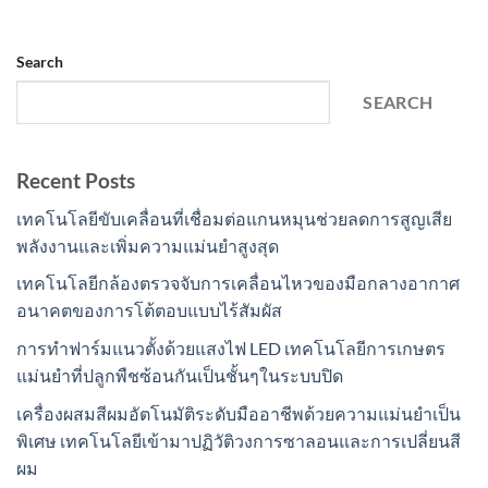
Search
SEARCH
Recent Posts
เทคโนโลยีขับเคลื่อนที่เชื่อมต่อแกนหมุนช่วยลดการสูญเสีย
พลังงานและเพิ่มความแม่นยำสูงสุด
เทคโนโลยีกล้องตรวจจับการเคลื่อนไหวของมือกลางอากาศ
อนาคตของการโต้ตอบแบบไร้สัมผัส
การทำฟาร์มแนวตั้งด้วยแสงไฟ LED เทคโนโลยีการเกษตร
แม่นยำที่ปลูกพืชซ้อนกันเป็นชั้นๆในระบบปิด
เครื่องผสมสีผมอัตโนมัติระดับมืออาชีพด้วยความแม่นยำเป็น
พิเศษ เทคโนโลยีเข้ามาปฏิวัติวงการซาลอนและการเปลี่ยนสี
ผม